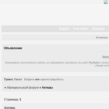
Форум
Участники
Правила
Активные
Объявление
New
Уважаемые посетители сайта, не забывайте заходить на сайт
РусКино
и голос
общем гол
Привет, Гость!
Войдите
или
зарегистрируйтесь
.
»
Официальный форум
»
Актеры
Страница:
1
Актеры