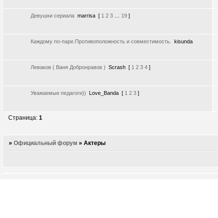
Девушки сериала
marrisa
[
1
2
3
…
19
]
Каждому по-паре.Противоположность и совместимость.
kisunda
Леваков ( Ваня Добронравов )
Scrash
[
1
2
3
4
]
Уважаемые педагоги))
Love_Banda
[
1
2
3
]
Страница:
1
»
Официальный форум
»
Актеры