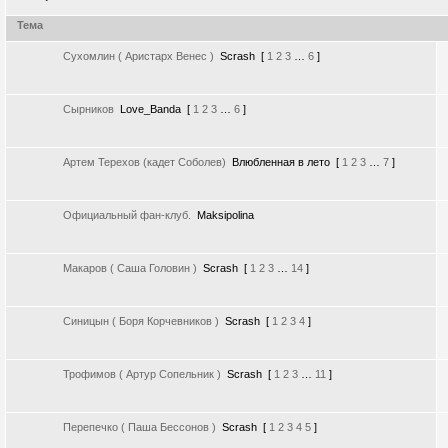
Тема
Сухомлин ( Аристарх Венес )
Scrash
[
1
2
3
…
6
]
Сырников
Love_Banda
[
1
2
3
…
6
]
Артем Терехов (кадет Соболев)
Влюбленная в лето
[
1
2
3
…
7
]
Официальный фан-клуб.
Maksipolina
Макаров ( Саша Головин )
Scrash
[
1
2
3
…
14
]
Cиницын ( Боря Корчевников )
Scrash
[
1
2
3
4
]
Трофимов ( Артур Сопельник )
Scrash
[
1
2
3
…
11
]
Перепечко ( Паша Бессонов )
Scrash
[
1
2
3
4
5
]