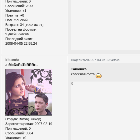
Приглашений:
0
Сообщений:
2673
Уважение:
+1
Позитив:
+0
Пол:
Женский
Возраст:
34
[1992-04-01]
Провел на форуме:
9 дней 6 часов
Последний визит:
2008-04-05 22:58:24
kisunda
Поделиться
2007-03-06 23:49:35
.::MoDeRaToRRR::.
Таnюшka
классная фота
0
Откуда:
Bursa(Turkey)
Зарегистрирован
: 2007-02-19
Приглашений:
0
Сообщений:
3504
Уважение:
+0