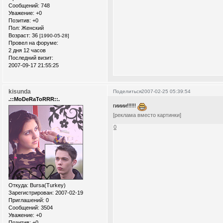
Сообщений:
748
Уважение:
+0
Позитив:
+0
Пол:
Женский
Возраст:
36
[1990-05-28]
Провел на форуме:
2 дня 12 часов
Последний визит:
2007-09-17 21:55:25
kisunda
Поделиться
2007-02-25 05:39:54
.::MoDeRaToRRR::.
гииии!!!!!!
[реклама вместо картинки]
0
Откуда:
Bursa(Turkey)
Зарегистрирован
: 2007-02-19
Приглашений:
0
Сообщений:
3504
Уважение:
+0
Позитив:
+0