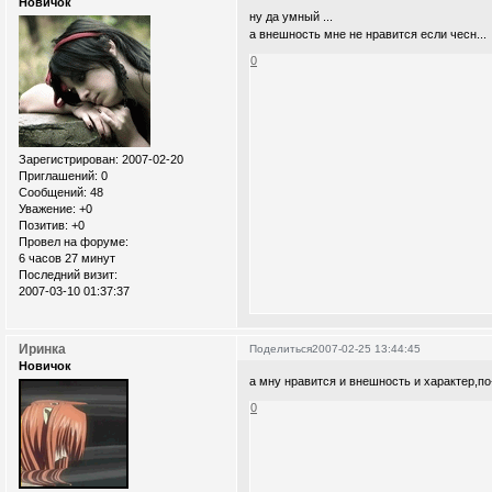
Новичок
ну да умный ...
а внешность мне не нравится если чесн...
0
Зарегистрирован
: 2007-02-20
Приглашений:
0
Сообщений:
48
Уважение:
+0
Позитив:
+0
Провел на форуме:
6 часов 27 минут
Последний визит:
2007-03-10 01:37:37
Иринка
Поделиться
2007-02-25 13:44:45
Новичок
а мну нравится и внешность и характер,по
0