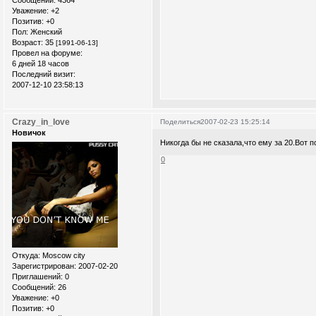
Сообщений:
4364
Уважение:
+2
Позитив:
+0
Пол:
Женский
Возраст:
35
[1991-06-13]
Провел на форуме:
6 дней 18 часов
Последний визит:
2007-12-10 23:58:13
Crazy_in_love
Поделиться
2007-02-23 15:25:14
Новичок
Никогда бы не сказала,что ему за 20.Вот п
0
Откуда:
Moscow city
Зарегистрирован
: 2007-02-20
Приглашений:
0
Сообщений:
26
Уважение:
+0
Позитив:
+0