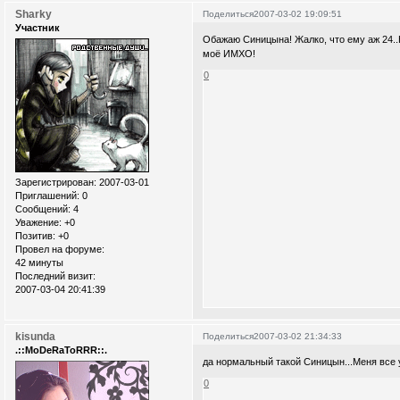
Sharky
Поделиться
2007-03-02 19:09:51
Участник
Обажаю Синицына! Жалко, что ему аж 24..
моё ИМХО!
0
Зарегистрирован
: 2007-03-01
Приглашений:
0
Сообщений:
4
Уважение:
+0
Позитив:
+0
Провел на форуме:
42 минуты
Последний визит:
2007-03-04 20:41:39
kisunda
Поделиться
2007-03-02 21:34:33
.::MoDeRaToRRR::.
да нормальный такой Синицын...Меня все 
0