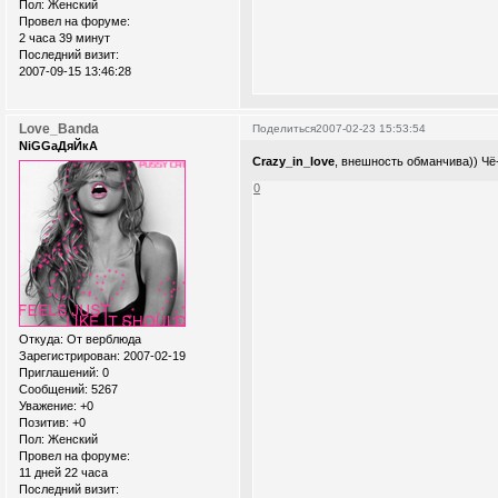
Пол:
Женский
Провел на форуме:
2 часа 39 минут
Последний визит:
2007-09-15 13:46:28
Love_Banda
Поделиться
2007-02-23 15:53:54
NiGGaДяЙкА
Crazy_in_love
, внешность обманчива)) Чё-
0
Откуда:
От верблюда
Зарегистрирован
: 2007-02-19
Приглашений:
0
Сообщений:
5267
Уважение:
+0
Позитив:
+0
Пол:
Женский
Провел на форуме:
11 дней 22 часа
Последний визит: