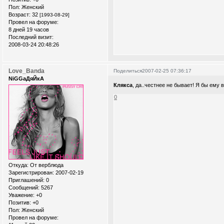
Пол:
Женский
Возраст:
32
[1993-08-29]
Провел на форуме:
8 дней 19 часов
Последний визит:
2008-03-24 20:48:26
Love_Banda
Поделиться
2007-02-25 07:36:17
NiGGaДяЙкА
Клякса
, да..честнее не бывает! Я бы ему 
0
Откуда:
От верблюда
Зарегистрирован
: 2007-02-19
Приглашений:
0
Сообщений:
5267
Уважение:
+0
Позитив:
+0
Пол:
Женский
Провел на форуме: