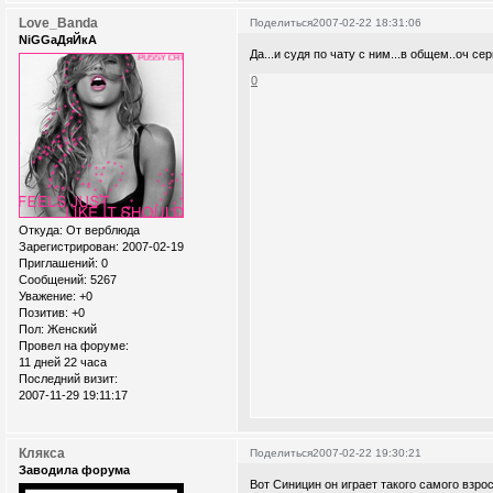
Love_Banda
Поделиться
2007-02-22 18:31:06
NiGGaДяЙкА
Да...и судя по чату с ним...в общем..оч 
0
Откуда:
От верблюда
Зарегистрирован
: 2007-02-19
Приглашений:
0
Сообщений:
5267
Уважение:
+0
Позитив:
+0
Пол:
Женский
Провел на форуме:
11 дней 22 часа
Последний визит:
2007-11-29 19:11:17
Клякса
Поделиться
2007-02-22 19:30:21
Заводила форума
Вот Синицин он играет такого самого взрос