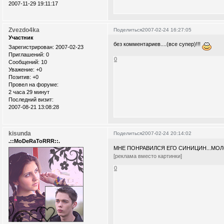
2007-11-29 19:11:17
Zvezdo4ka
Поделиться
2007-02-24 16:27:05
Участник
без комментариев....(все супер)!!!
Зарегистрирован
: 2007-02-23
Приглашений:
0
0
Сообщений:
10
Уважение:
+0
Позитив:
+0
Провел на форуме:
2 часа 29 минут
Последний визит:
2007-08-21 13:08:28
kisunda
Поделиться
2007-02-24 20:14:02
.::MoDeRaToRRR::.
МНЕ ПОНРАВИЛСЯ ЕГО СИНИЦИН...МОЛ
[реклама вместо картинки]
0