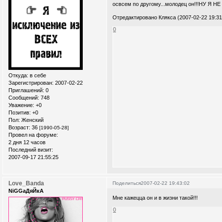
освсем по другому...молодец он!!!НУ 
Отредактировано Клякса (2007-02-22 19:31
0
Откуда:
в себе
Зарегистрирован
: 2007-02-22
Приглашений:
0
Сообщений:
748
Уважение:
+0
Позитив:
+0
Пол:
Женский
Возраст:
36
[1990-05-28]
Провел на форуме:
2 дня 12 часов
Последний визит:
2007-09-17 21:55:25
Love_Banda
Поделиться
2007-02-22 19:43:02
NiGGaДяЙкА
Мне кажецца он и в жизни такой!!!
0