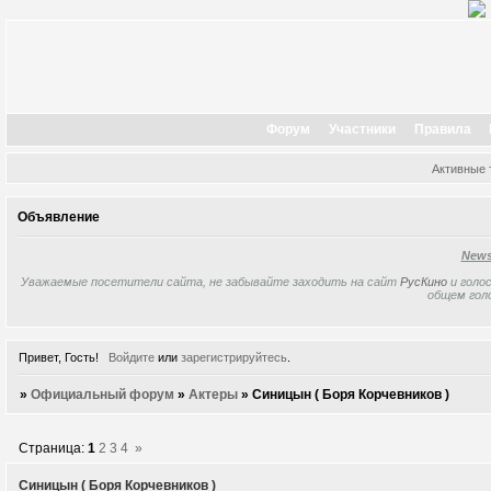
Форум
Участники
Правила
Активные
Объявление
New
Уважаемые посетители сайта, не забывайте заходить на сайт
РусКино
и голос
общем гол
Привет, Гость!
Войдите
или
зарегистрируйтесь
.
»
Официальный форум
»
Актеры
»
Cиницын ( Боря Корчевников )
Страница:
1
2
3
4
»
Cиницын ( Боря Корчевников )