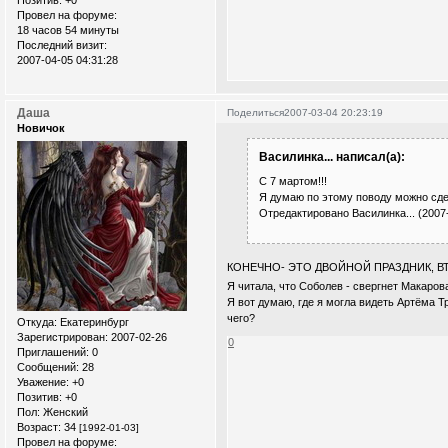
Позитив:
+0
Провел на форуме:
18 часов 54 минуты
Последний визит:
2007-04-05 04:31:28
Даша
Поделиться
2007-03-04 20:23:19
Новичок
Василинка... написал(а):
С 7 мартом!!!
Я думаю по этому поводу можно сде
Отредактировано Василинка... (2007-
КОНЕЧНО- ЭТО ДВОЙНОЙ ПРАЗДНИК, ВТ
Я читала, что Соболев - свергнет Макарова 
Я вот думаю, где я могла видеть Артёма Т
чего?
Откуда:
Екатеринбург
Зарегистрирован
: 2007-02-26
0
Приглашений:
0
Сообщений:
28
Уважение:
+0
Позитив:
+0
Пол:
Женский
Возраст:
34
[1992-01-03]
Провел на форуме: