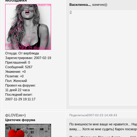
NiGGaДяЙкА
Василинка...
, конечно))
0
Откуда:
От верблюда
Зарегистрирован
: 2007-02-19
Приглашений:
0
Сообщений:
5267
Уважение:
+0
Позитив:
+0
Пол:
Женский
Провел на форуме:
11 дней 22 часа
Последний визит:
2007-11-29 19:11:17
фLOVEик=)
Поделиться
2007-02-23 14:49:43
Цветочек форума
По внешности мне ваще не нравится... Наде
вижу..... Хотя не мне судить) Кароч посмортим.