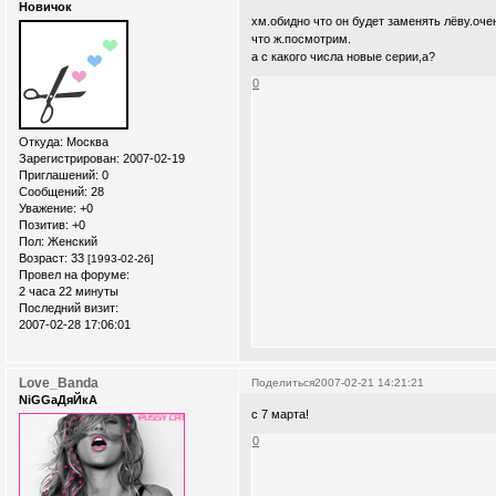
Новичок
хм.обидно что он будет заменять лёву.оче
что ж.посмотрим.
а с какого числа новые серии,а?
0
Откуда:
Москва
Зарегистрирован
: 2007-02-19
Приглашений:
0
Сообщений:
28
Уважение:
+0
Позитив:
+0
Пол:
Женский
Возраст:
33
[1993-02-26]
Провел на форуме:
2 часа 22 минуты
Последний визит:
2007-02-28 17:06:01
Love_Banda
Поделиться
2007-02-21 14:21:21
NiGGaДяЙкА
с 7 марта!
0