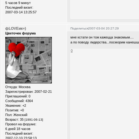
5 часов 9 минут
Последний визит:
2007-03-14 13:25:57
фLOVEик=)
Поделиться
2007-03-04 20:27:29
Цветочек форума
мне кстати он тож кажецца знакомым....
а по поводу лидерства...посморим канешш.
0
Откуда:
Москва
Зарегистрирован
: 2007-02-21
Приглашений:
0
Сообщений:
4364
Уважение:
+2
Позитив:
+0
Пол:
Женский
Возраст:
35
[1991-06-13]
Провел на форуме:
6 дней 18 часов
Последний визит:
2007-12-10 23:58:13