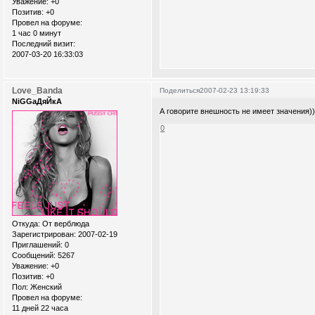
Уважение:
+0
Позитив:
+0
Провел на форуме:
1 час 0 минут
Последний визит:
2007-03-20 16:33:03
Love_Banda
Поделиться
2007-02-23 13:19:33
NiGGaДяЙкА
А говорите внешность не имеет значения)
0
Откуда:
От верблюда
Зарегистрирован
: 2007-02-19
Приглашений:
0
Сообщений:
5267
Уважение:
+0
Позитив:
+0
Пол:
Женский
Провел на форуме:
11 дней 22 часа