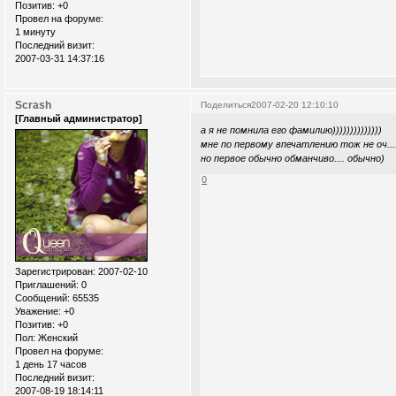
Позитив:
+0
Провел на форуме:
1 минуту
Последний визит:
2007-03-31 14:37:16
Scrash
Поделиться
2007-02-20 12:10:10
[Главный администратор]
а я не помнила его фамилию))))))))))))))
мне по первому впечатлению тож не оч...
но первое обычно обманчиво.... обычно)
0
Зарегистрирован
: 2007-02-10
Приглашений:
0
Сообщений:
65535
Уважение:
+0
Позитив:
+0
Пол:
Женский
Провел на форуме:
1 день 17 часов
Последний визит:
2007-08-19 18:14:11