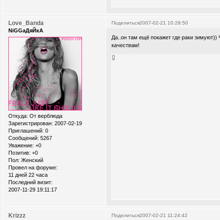
Love_Banda
Поделиться
2007-02-21 10:28:50
NiGGaДяЙкА
Да..он там ещё покажет где раки зимуют))
качествам!
0
Откуда:
От верблюда
Зарегистрирован
: 2007-02-19
Приглашений:
0
Сообщений:
5267
Уважение:
+0
Позитив:
+0
Пол:
Женский
Провел на форуме:
11 дней 22 часа
Последний визит:
2007-11-29 19:11:17
Krizzz
Поделиться
2007-02-21 11:24:42