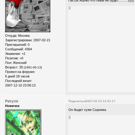
Пы.сы Жалко что Лёвы не будет...........(((((
0
Откуда:
Москва
Зарегистрирован
: 2007-02-21
Приглашений:
0
Сообщений:
4364
Уважение:
+2
Позитив:
+0
Пол:
Женский
Возраст:
35
[1991-06-13]
Провел на форуме:
6 дней 18 часов
Последний визит:
2007-12-10 23:58:13
Ритуля
Поделиться
2007-02-23 14:51:17
Новичок
Он быдет хуже Сырника
0