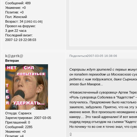
Сообщений:
489
Уважение:
+0
Позитив:
+0
Пол:
Женский
Возраст:
34
[1992-01-06]
Провел на форуме:
3 дня 22 часа
Последний визит:
2007-12-19 22:08:03
k@детk@
Поделиться
2007-03-05 16:38:06
Ветеран
Сюрпризы ждут зрителей с первых минут 
он попадет переводом из Московского су
ребята с ним подружатся, даже Сырников
этого был Макаров...
«Новоиспеченный суворовец» Артем Терехо
«Роль суворовца Соболева в "Кадетстве" –
получилось. Предложение было настолько 
закипело, забурлило. Приятно, что на эту
именно меня. Все произошло неожиданно и
Откуда:
Саранск
камеру… Это такой адреналин! И вот меня 
Зарегистрирован
: 2007-03-05
подряд перед отъездом на съемки "Кадетст
Приглашений:
0
Но почему-то во сне я точно знал, что сув
Сообщений:
2285
Уважение:
+0
0
Позитив:
+4