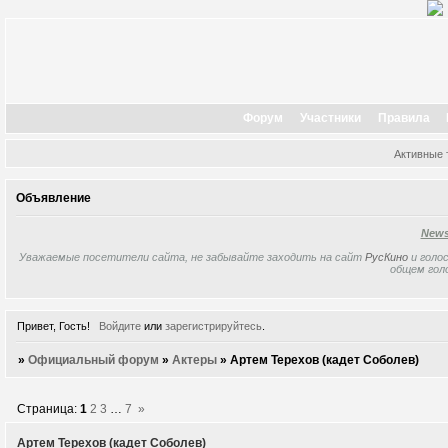
Форум
Участники
Правила
Активные
Объявление
New
Уважаемые посетители сайта, не забывайте заходить на сайт
РусКино
и голос
общем гол
Привет, Гость!
Войдите
или
зарегистрируйтесь
.
»
Официальный форум
»
Актеры
»
Артем Терехов (кадет Соболев)
Страница:
1
2
3
…
7
»
Артем Терехов (кадет Соболев)