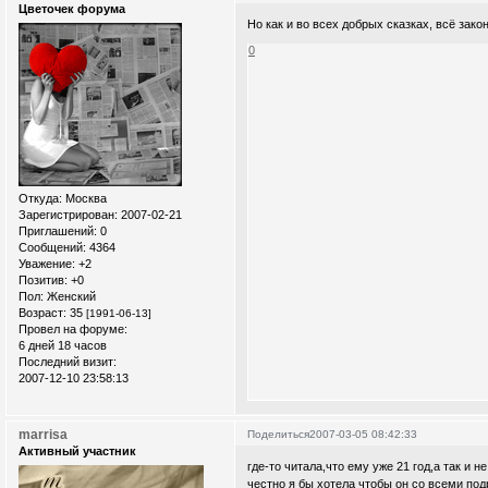
Цветочек форума
Но как и во всех добрых сказках, всё зако
0
Откуда:
Москва
Зарегистрирован
: 2007-02-21
Приглашений:
0
Сообщений:
4364
Уважение:
+2
Позитив:
+0
Пол:
Женский
Возраст:
35
[1991-06-13]
Провел на форуме:
6 дней 18 часов
Последний визит:
2007-12-10 23:58:13
marrisa
Поделиться
2007-03-05 08:42:33
Активный участник
где-то читала,что ему уже 21 год,а так и
честно я бы хотела чтобы он со всеми по