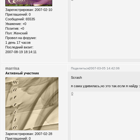
Зарегистрирован
: 2007-02-10
Приглашений:
0
Сообщений:
65535
Уважение:
+0
Позитив:
+0
Пол:
Женский
Провел на форуме:
1 день 17 часов
Последний визит:
2007-08-19 18:14:11
marrisa
Поделиться
2007-03-05 14:42:06
Активный участник
Scrash
я сама удивилась,но это так.если я найду 
0
Зарегистрирован
: 2007-02-28
Приглашений:
0