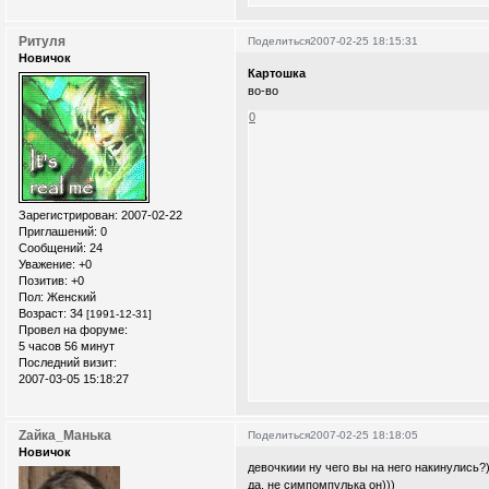
Ритуля
Поделиться
2007-02-25 18:15:31
Новичок
Картошка
во-во
0
Зарегистрирован
: 2007-02-22
Приглашений:
0
Сообщений:
24
Уважение:
+0
Позитив:
+0
Пол:
Женский
Возраст:
34
[1991-12-31]
Провел на форуме:
5 часов 56 минут
Последний визит:
2007-03-05 15:18:27
Zайка_Манька
Поделиться
2007-02-25 18:18:05
Новичок
девочкиии ну чего вы на него накинулись?)
да, не симпомпулька он)))