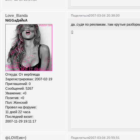
Love_Banda
Поделиться
2007-03-04 20:38:00
NiGGaДяЙкА
да..судя по рекламам..там крутые разборк
0
Откуда:
От верблюда
Зарегистрирован
: 2007-02-19
Приглашений:
0
Сообщений:
5267
Уважение:
+0
Позитив:
+0
Пол:
Женский
Провел на форуме:
11 дней 22 часа
Последний визит:
2007-11-29 19:11:17
фLOVEик=)
Поделиться
2007-03-04 20:55:51