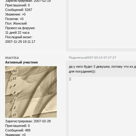
Зарегистрирован
: 2007-02-19
Приглашений:
0
Сообщений:
5267
Уважение:
+0
Позитив:
+0
Пол:
Женский
Провел на форуме:
11 дней 22 часа
Последний визит:
2007-11-29 19:11:17
marrisa
Поделиться
2007-03-13 07:27:27
Активный участник
да у него будет 2 девушки, потому что из
для похудания)))
0
Зарегистрирован
: 2007-02-28
Приглашений:
0
Сообщений:
489
Уважение:
+0