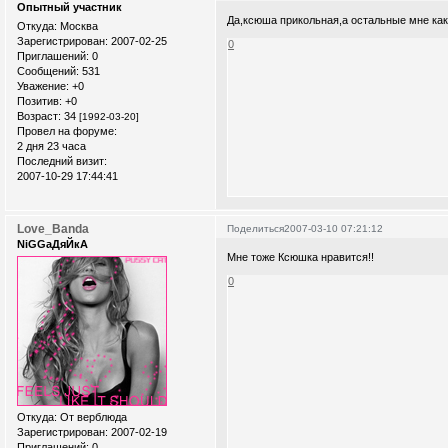
Опытный участник
Да,ксюша прикольная,а остальные мне как-т
Откуда:
Москва
Зарегистрирован
: 2007-02-25
0
Приглашений:
0
Сообщений:
531
Уважение:
+0
Позитив:
+0
Возраст:
34
[1992-03-20]
Провел на форуме:
2 дня 23 часа
Последний визит:
2007-10-29 17:44:41
Love_Banda
Поделиться
2007-03-10 07:21:12
NiGGaДяЙкА
Мне тоже Ксюшка нравится!!
0
Откуда:
От верблюда
Зарегистрирован
: 2007-02-19
Приглашений:
0