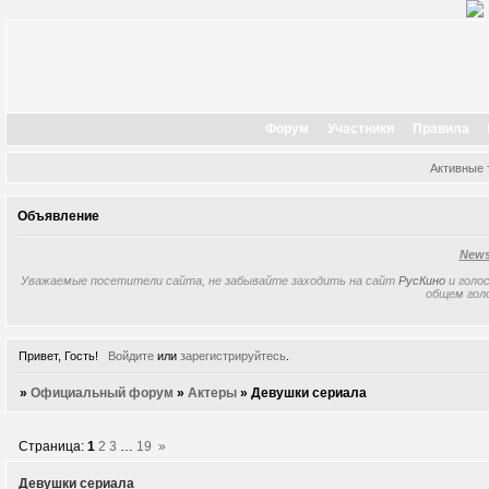
Форум
Участники
Правила
Активные
Объявление
New
Уважаемые посетители сайта, не забывайте заходить на сайт
РусКино
и голос
общем гол
Привет, Гость!
Войдите
или
зарегистрируйтесь
.
»
Официальный форум
»
Актеры
»
Девушки сериала
Страница:
1
2
3
…
19
»
Девушки сериала