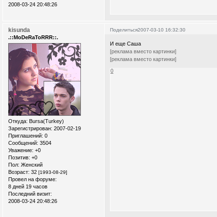
2008-03-24 20:48:26
kisunda
Поделиться
2007-03-10 16:32:30
.::MoDeRaToRRR::.
И еще Саша
[реклама вместо картинки]
[реклама вместо картинки]
0
Откуда:
Bursa(Turkey)
Зарегистрирован
: 2007-02-19
Приглашений:
0
Сообщений:
3504
Уважение:
+0
Позитив:
+0
Пол:
Женский
Возраст:
32
[1993-08-29]
Провел на форуме:
8 дней 19 часов
Последний визит:
2008-03-24 20:48:26