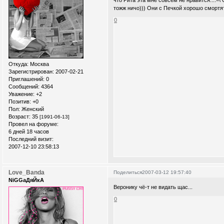
тожж ничо))) Они с Печкой хорошо смортя
0
Откуда:
Москва
Зарегистрирован
: 2007-02-21
Приглашений:
0
Сообщений:
4364
Уважение:
+2
Позитив:
+0
Пол:
Женский
Возраст:
35
[1991-06-13]
Провел на форуме:
6 дней 18 часов
Последний визит:
2007-12-10 23:58:13
Love_Banda
Поделиться
2007-03-12 19:57:40
NiGGaДяЙкА
Веронику чё-т не видать щас...
0