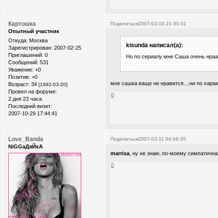
Картошка
Поделиться
2007-03-10 21:30:31
Опытный участник
Откуда:
Москва
kisunda написал(а):
Зарегистрирован
: 2007-02-25
Приглашений:
0
Но по сериалу мне Саша очень нраа
Сообщений:
531
Уважение:
+0
Позитив:
+0
мне сашка ваще не нравится....ни по характ
Возраст:
34
[1992-03-20]
Провел на форуме:
0
2 дня 23 часа
Последний визит:
2007-10-29 17:44:41
Love_Banda
Поделиться
2007-03-11 04:06:35
NiGGaДяЙкА
marrisa
, ну не знаю..по-моему симпатична
0