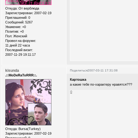
Откуда:
От верблюда
Зарегистрирован
: 2007-02-19
Приглашений:
0
Сообщений:
5267
Уважение:
+0
Позитив:
+0
Пол:
Женский
Провел на форуме:
11 дней 22 часа
Последний визит:
2007-11-29 19:11:17
kisunda
Поделиться
2007-03-11 17:31:08
.::MoDeRaToRRR::.
Картошка
а какие тебе по-характеру нравятся???
0
Откуда:
Bursa(Turkey)
Зарегистрирован
: 2007-02-19
Приглашений:
0