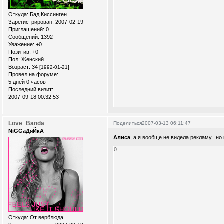
Откуда:
Бад Киссинген
Зарегистрирован
: 2007-02-19
Приглашений:
0
Сообщений:
1392
Уважение:
+0
Позитив:
+0
Пол:
Женский
Возраст:
34
[1992-01-21]
Провел на форуме:
5 дней 0 часов
Последний визит:
2007-09-18 00:32:53
Love_Banda
Поделиться
2007-03-13 06:11:47
NiGGaДяЙкА
Алиса
, а я вообще не видела рекламу...но
0
Откуда:
От верблюда