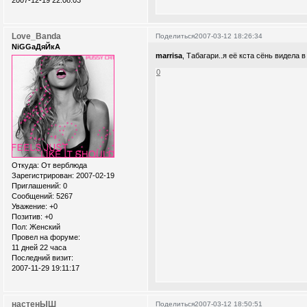
Love_Banda
Поделиться
2007-03-12 18:26:34
NiGGaДяЙкА
marrisa
, Табагари..я её кста сёнь видела
0
Откуда:
От верблюда
Зарегистрирован
: 2007-02-19
Приглашений:
0
Сообщений:
5267
Уважение:
+0
Позитив:
+0
Пол:
Женский
Провел на форуме:
11 дней 22 часа
Последний визит:
2007-11-29 19:11:17
настенЫШ
Поделиться
2007-03-12 18:50:51