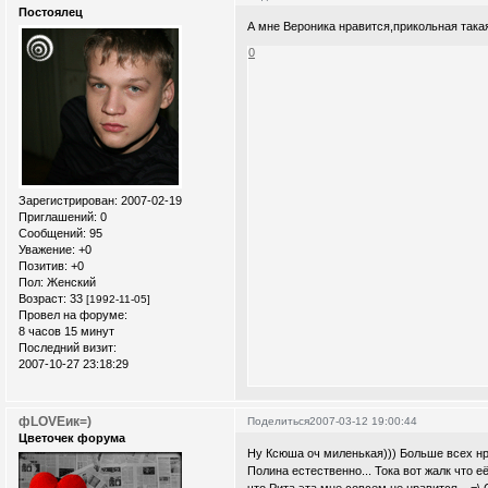
Постоялец
А мне Вероника нравится,прикольная така
0
Зарегистрирован
: 2007-02-19
Приглашений:
0
Сообщений:
95
Уважение:
+0
Позитив:
+0
Пол:
Женский
Возраст:
33
[1992-11-05]
Провел на форуме:
8 часов 15 минут
Последний визит:
2007-10-27 23:18:29
фLOVEик=)
Поделиться
2007-03-12 19:00:44
Цветочек форума
Ну Ксюша оч миленькая))) Больше всех нр
Полина естественно... Тока вот жалк что её
что Рита эта мне совсем не нравится....=\ 