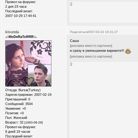
Провел на форуме:
0
2 дня 23 часа
Последний визит:
2007-10-29 17:44:41
kisunda
Поделиться
2007-03-10 16:31:27
.::MoDeRaToRRR::.
Саша
[реклама вместо картинки]
и сразу в уменьшином варианте!!!
[реклама вместо картинки]
0
Откуда:
Bursa(Turkey)
Зарегистрирован
: 2007-02-19
Приглашений:
0
Сообщений:
3504
Уважение:
+0
Позитив:
+0
Пол:
Женский
Возраст:
32
[1993-08-29]
Провел на форуме:
8 дней 19 часов
Последний визит: