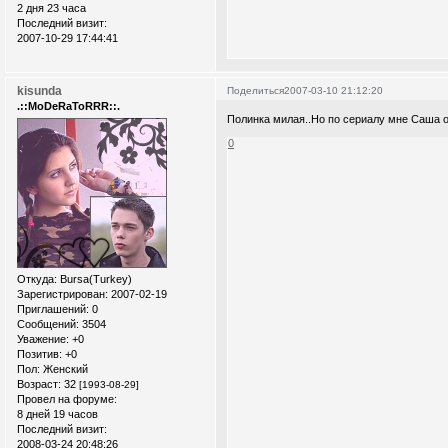
2 дня 23 часа
Последний визит:
2007-10-29 17:44:41
kisunda
Поделиться
2007-03-10 21:12:20
.::MoDeRaToRRR::.
Полинка милая..Но по сериалу мне Саша о
0
Откуда:
Bursa(Turkey)
Зарегистрирован
: 2007-02-19
Приглашений:
0
Сообщений:
3504
Уважение:
+0
Позитив:
+0
Пол:
Женский
Возраст:
32
[1993-08-29]
Провел на форуме:
8 дней 19 часов
Последний визит:
2008-03-24 20:48:26