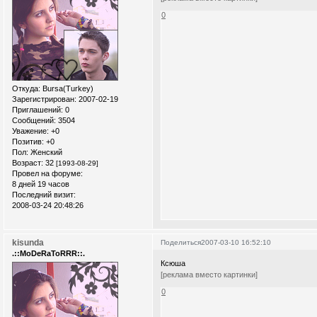
0
Откуда:
Bursa(Turkey)
Зарегистрирован
: 2007-02-19
Приглашений:
0
Сообщений:
3504
Уважение:
+0
Позитив:
+0
Пол:
Женский
Возраст:
32
[1993-08-29]
Провел на форуме:
8 дней 19 часов
Последний визит:
2008-03-24 20:48:26
kisunda
Поделиться
2007-03-10 16:52:10
.::MoDeRaToRRR::.
Ксюша
[реклама вместо картинки]
0