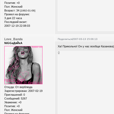
Позитив:
+0
Пол:
Женский
Возраст:
34
[1992-01-06]
Провел на форуме:
3 дня 22 часа
Последний визит:
2007-12-19 22:08:03
Love_Banda
Поделиться
2007-03-13 15:06:13
NiGGaДяЙкА
Ха! Прикольно! Он у нас вообще Казанова)
0
Откуда:
От верблюда
Зарегистрирован
: 2007-02-19
Приглашений:
0
Сообщений:
5267
Уважение:
+0
Позитив:
+0
Пол:
Женский
Провел на форуме: