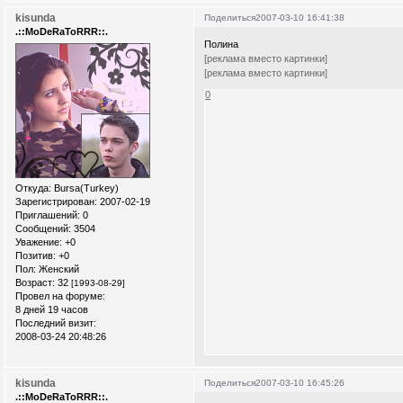
kisunda
Поделиться
2007-03-10 16:41:38
.::MoDeRaToRRR::.
Полина
[реклама вместо картинки]
[реклама вместо картинки]
0
Откуда:
Bursa(Turkey)
Зарегистрирован
: 2007-02-19
Приглашений:
0
Сообщений:
3504
Уважение:
+0
Позитив:
+0
Пол:
Женский
Возраст:
32
[1993-08-29]
Провел на форуме:
8 дней 19 часов
Последний визит:
2008-03-24 20:48:26
kisunda
Поделиться
2007-03-10 16:45:26
.::MoDeRaToRRR::.