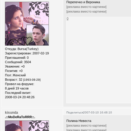
Перепечко и Вероника
[реклама вместо картинки]
[реклама вместо картинки]
0
Откуда:
Bursa(Turkey)
Зарегистрирован
: 2007-02-19
Приглашений:
0
Сообщений:
3504
Уважение:
+0
Позитив:
+0
Пол:
Женский
Возраст:
32
[1993-08-29]
Провел на форуме:
8 дней 19 часов
Последний визит:
2008-03-24 20:48:26
kisunda
Поделиться
2007-03-10 16:48:10
.::MoDeRaToRRR::.
Полина-Невеста
[реклама вместо картинки]
[реклама вместо картинки]