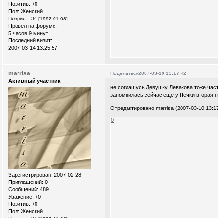
Позитив:
+0
Пол:
Женский
Возраст:
34
[1992-01-03]
Провел на форуме:
5 часов 9 минут
Последний визит:
2007-03-14 13:25:57
marrisa
Поделиться
2007-03-10 13:17:42
Активный участник
не соглашусь.Девушку Левакова тоже част
запомнилась.сейчас ещё у Печки вторая 
Отредактировано marrisa (2007-03-10 13:17
0
Зарегистрирован
: 2007-02-28
Приглашений:
0
Сообщений:
489
Уважение:
+0
Позитив:
+0
Пол:
Женский