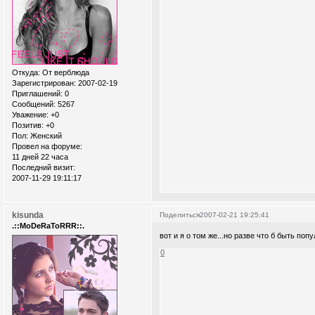
Откуда:
От верблюда
Зарегистрирован
: 2007-02-19
Приглашений:
0
Сообщений:
5267
Уважение:
+0
Позитив:
+0
Пол:
Женский
Провел на форуме:
11 дней 22 часа
Последний визит:
2007-11-29 19:11:17
kisunda
Поделиться
2007-02-21 19:25:41
.::MoDeRaToRRR::.
вот и я о том же...но разве что б быть п
0