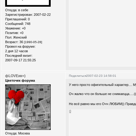
Откуда:
в себе
Зарегистрирован
: 2007-02-22
Приглашений:
0
Сообщений:
748
Уважение:
+0
Позитив:
+0
Пол:
Женский
Возраст:
36
[1990-05-28]
Провел на форуме:
2 дня 12 часов
Последний визит:
2007-09-17 21:55:25
фLOVEик=)
Поделиться
2007-02-23 14:58:01
Цветочек форума
У него просто офигительный характер....
Оч жалко что он больше не снимаецца.....(((( О
Но всё равно мы его Очч ЛЮБИМ)) Правда
0
Откуда:
Москва