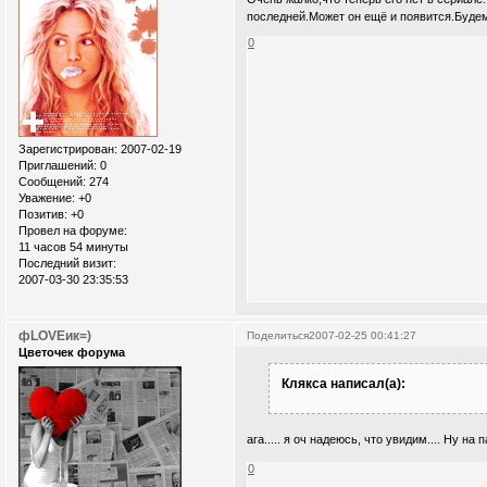
последней.Может он ещё и появится.Буде
0
Зарегистрирован
: 2007-02-19
Приглашений:
0
Сообщений:
274
Уважение:
+0
Позитив:
+0
Провел на форуме:
11 часов 54 минуты
Последний визит:
2007-03-30 23:35:53
фLOVEик=)
Поделиться
2007-02-25 00:41:27
Цветочек форума
Клякса написал(а):
ага..... я оч надеюсь, что увидим.... Ну на
0