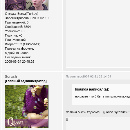
Откуда:
Bursa(Turkey)
Зарегистрирован
: 2007-02-19
Приглашений:
0
Сообщений:
3504
Уважение:
+0
Позитив:
+0
Пол:
Женский
Возраст:
32
[1993-08-29]
Провел на форуме:
8 дней 19 часов
Последний визит:
2008-03-24 20:48:26
Scrash
Поделиться
2007-02-21 22:14:54
[Главный администратор]
kisunda написал(а):
но разве что б быть популярным,на
должна быть харизма....)) надо "цеплять" 
0