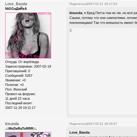
Love_Banda
Поделиться
2007-02-21 18:17:03
NiGGaДяЙкА
kisunda
, я Бред Питта тож не лю..но всё 
Сашки, потому что они симпатяжки..почему
поклонницами! Так что внешность имеет б
0
Откуда:
От верблюда
Зарегистрирован
: 2007-02-19
Приглашений:
0
Сообщений:
5267
Уважение:
+0
Позитив:
+0
Пол:
Женский
Провел на форуме:
11 дней 22 часа
Последний визит:
2007-11-29 19:11:17
kisunda
Поделиться
2007-02-21 18:35:57
.::MoDeRaToRRR::.
Love_Banda