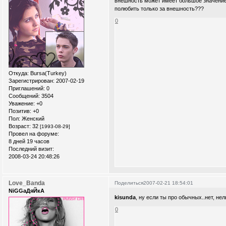
внешность может имеет большое значение
полюбить только за внешность???
0
Откуда:
Bursa(Turkey)
Зарегистрирован
: 2007-02-19
Приглашений:
0
Сообщений:
3504
Уважение:
+0
Позитив:
+0
Пол:
Женский
Возраст:
32
[1993-08-29]
Провел на форуме:
8 дней 19 часов
Последний визит:
2008-03-24 20:48:26
Love_Banda
Поделиться
2007-02-21 18:54:01
NiGGaДяЙкА
kisunda
, ну если ты про обычных..нет, не
0