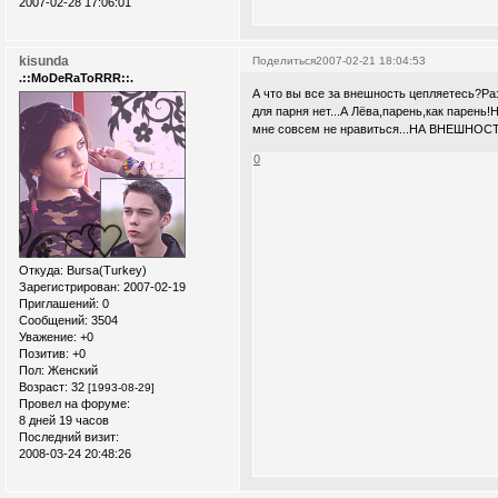
2007-02-28 17:06:01
kisunda
Поделиться
2007-02-21 18:04:53
.::MoDeRaToRRR::.
А что вы все за внешность цепляетесь?Раз
для парня нет...А Лёва,парень,как парень
мне совсем не нравиться...НА ВНЕШНОСТ
0
Откуда:
Bursa(Turkey)
Зарегистрирован
: 2007-02-19
Приглашений:
0
Сообщений:
3504
Уважение:
+0
Позитив:
+0
Пол:
Женский
Возраст:
32
[1993-08-29]
Провел на форуме:
8 дней 19 часов
Последний визит:
2008-03-24 20:48:26