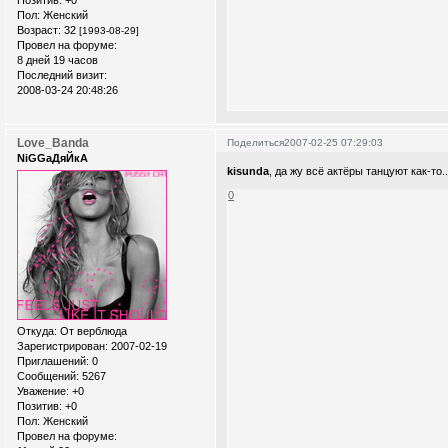
Пол:
Женский
Возраст:
32
[1993-08-29]
Провел на форуме:
8 дней 19 часов
Последний визит:
2008-03-24 20:48:26
Love_Banda
Поделиться
2007-02-25 07:29:03
NiGGaДяЙкА
kisunda
, да жу всё актёры танцуют как-то.
0
Откуда:
От верблюда
Зарегистрирован
: 2007-02-19
Приглашений:
0
Сообщений:
5267
Уважение:
+0
Позитив:
+0
Пол:
Женский
Провел на форуме: