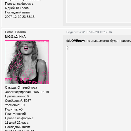
Провел на форуме:
6 дней 18 часов
Последний визит:
2007-12-10 23:58:13
Love_Banda
Поделиться
2007-02-23 15:12:16
NiGGaДяЙкА
фLOVEик=)
, не знаю..может будет приезжа
0
Откуда:
От верблюда
Зарегистрирован
: 2007-02-19
Приглашений:
0
Сообщений:
5267
Уважение:
+0
Позитив:
+0
Пол:
Женский
Провел на форуме:
11 дней 22 часа
Последний визит: