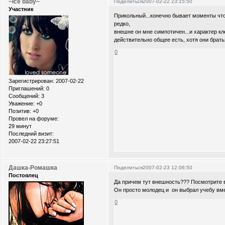
~Ice baby~
Поделиться
2007-02-22 23:15:50
Участник
Прикольный...конечно бывает моменты что
редко,
внешне он мне симпотичен...и характер кле
действительно общее есть, хотя они братья
0
Зарегистрирован
: 2007-02-22
Приглашений:
0
Сообщений:
3
Уважение:
+0
Позитив:
+0
Провел на форуме:
29 минут
Последний визит:
2007-02-22 23:27:51
Дашка-Ромашка
Поделиться
2007-02-23 12:06:50
Постоялец
Да причем тут внешность??? Посмотрите в его
Он просто молодец и он выбрал учебу вмес
0