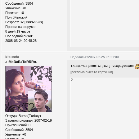
Сообщений:
3504
Уважение:
+0
Позитив:
+0
Пол:
Женский
Возраст:
32
[1993-08-29]
Провел на форуме:
8 дней 19 часов
Последний визит:
2008-03-24 20:48:26
kisunda
Поделиться
2007-02-25 05:21:00
.::MoDeRaToRRR::.
Танци-танци!!!!!!Тыц-тыц!!!Умца-умца!!!!
[реклама вместо картинки]
0
Откуда:
Bursa(Turkey)
Зарегистрирован
: 2007-02-19
Приглашений:
0
Сообщений:
3504
Уважение:
+0
Позитив:
+0