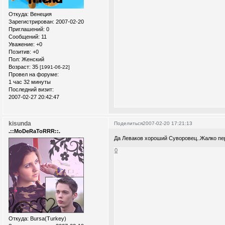
Откуда:
Венеция
Зарегистрирован
: 2007-02-20
Приглашений:
0
Сообщений:
11
Уважение:
+0
Позитив:
+0
Пол:
Женский
Возраст:
35
[1991-06-22]
Провел на форуме:
1 час 32 минуты
Последний визит:
2007-02-27 20:42:47
kisunda
Поделиться
2007-02-20 17:21:13
.::MoDeRaToRRR::.
Да Леваков хороший Суворовец..Жалко пер
0
Откуда:
Bursa(Turkey)