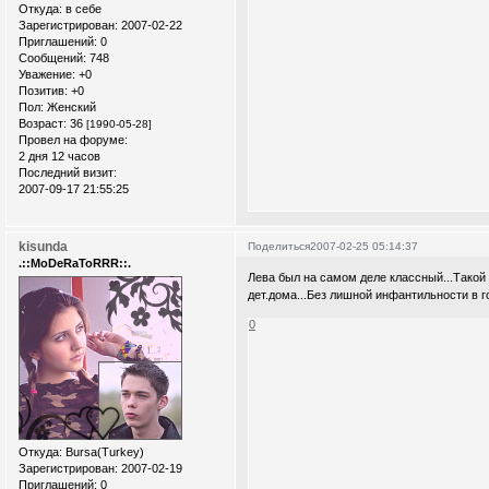
Откуда:
в себе
Зарегистрирован
: 2007-02-22
Приглашений:
0
Сообщений:
748
Уважение:
+0
Позитив:
+0
Пол:
Женский
Возраст:
36
[1990-05-28]
Провел на форуме:
2 дня 12 часов
Последний визит:
2007-09-17 21:55:25
kisunda
Поделиться
2007-02-25 05:14:37
.::MoDeRaToRRR::.
Лева был на самом деле классный...Такой
дет.дома...Без лишной инфантильности в го
0
Откуда:
Bursa(Turkey)
Зарегистрирован
: 2007-02-19
Приглашений:
0