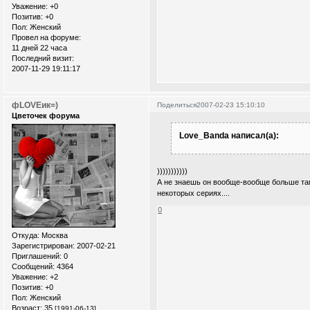
Уважение:
+0
Позитив:
+0
Пол:
Женский
Провел на форуме:
11 дней 22 часа
Последний визит:
2007-11-29 19:11:17
фLOVEик=)
Поделиться
2007-02-23 15:10:10
Цветочек форума
Love_Banda написал(а):
)))))))))))
А не знаешь он вообще-вообще больше там 
некоторых сериях....
0
Откуда:
Москва
Зарегистрирован
: 2007-02-21
Приглашений:
0
Сообщений:
4364
Уважение:
+2
Позитив:
+0
Пол:
Женский
Возраст:
35
[1991-06-13]