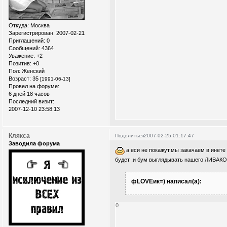
Откуда:
Москва
Зарегистрирован
: 2007-02-21
Приглашений:
0
Сообщений:
4364
Уважение:
+2
Позитив:
+0
Пол:
Женский
Возраст:
35
[1991-06-13]
Провел на форуме:
6 дней 18 часов
Последний визит:
2007-12-10 23:58:13
Клякса
Поделиться
2007-02-25 01:17:47
Заводила форума
а еси не покажут,мы закачаем в инете 
будет ,и бум выглядывать нашего ЛИВАКО
фLOVEик=) написал(а):
0