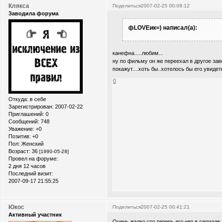
Клякса
Поделиться
2007-02-25 00:08:12
Заводила форума
фLOVEик=) написал(а):
канефна.....любим...
ну по фильму он же переехал в другое зав
покажут....хоть бы..хотелось бы его увидеть
0
Откуда:
в себе
Зарегистрирован
: 2007-02-22
Приглашений:
0
Сообщений:
748
Уважение:
+0
Позитив:
+0
Пол:
Женский
Возраст:
36
[1990-05-28]
Провел на форуме:
2 дня 12 часов
Последний визит:
2007-09-17 21:55:25
Юкос
Поделиться
2007-02-25 00:41:21
Активный участник
Очень жалко,что теперь его нет в сериале