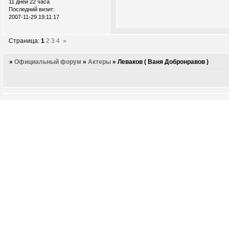
11 дней 22 часа
Последний визит:
2007-11-29 19:11:17
Страница:
1
2
3
4
»
»
Официальный форум
»
Актеры
»
Леваков ( Ваня Добронравов )