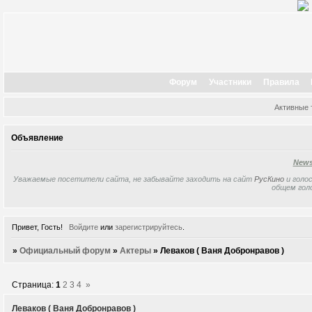
Форум
Участники
Правила
Активные
Объявление
New
Уважаемые посетители сайта, не забывайте заходить на сайт
РусКино
и голос
общем гол
Привет, Гость!
Войдите
или
зарегистрируйтесь
.
»
Официальный форум
»
Актеры
»
Леваков ( Ваня Добронравов )
Страница:
1
2
3
4
»
Леваков ( Ваня Добронравов )