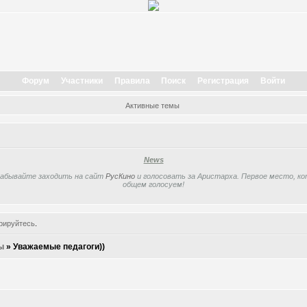
Форум
Участники
Правила
Поиск
Регистрация
Войти
Активные темы
News
забывайте заходить на сайт
РусКино
и голосовать за Аристарха. Первое место, кот
общем голосуем!
рируйтесь
.
ы
»
Уважаемые педагоги))