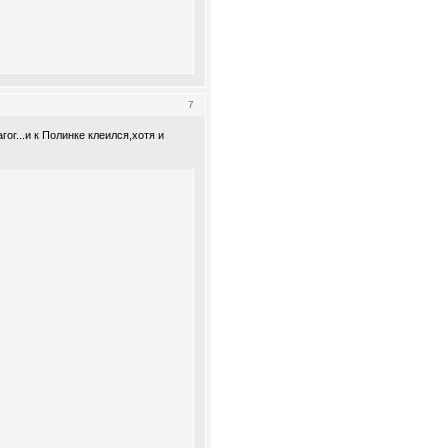
7
ог...и к Полинке клеился,хотя и