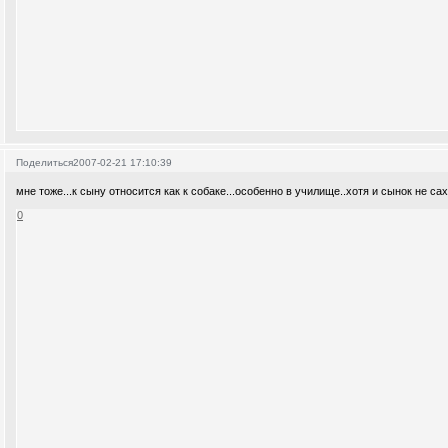
Поделиться
2007-02-21 17:10:39
мне тоже...к сыну относится как к собаке...особенно в училище..хотя и сынок не сах
0