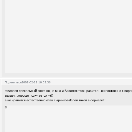
Поделиться
2007-02-21 16:53:36
филосов прикольный конечно,но мне и Васелюк тож нравится...он постоянно к пер
делает...хорошо получается =)))
а не нравится естественно отец сырникова!злой такой в сериале!!!
0