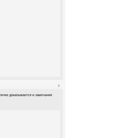
5
епечке докапывается и замечания