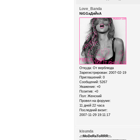
Love_Banda
NiGGaДяЙкА
Откуда:
От верблюда
Зарегистрирован
: 2007-02-19
Приглашений:
0
Сообщений:
5267
Уважение:
+0
Позитив:
+0
Пол:
Женский
Провел на форуме:
11 дней 22 часа
Последний визит:
2007-11-29 19:11:17
kisunda
.::MoDeRaToRRR::.