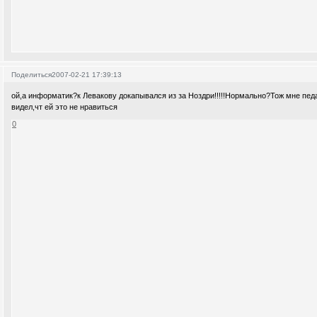
Поделиться
2007-02-21 17:39:13
ой,а информатик?к Левакову докапывался из за Ноздри!!!!!Нормально?Тож мне педаг
видел,чт ей это не нравиться
0