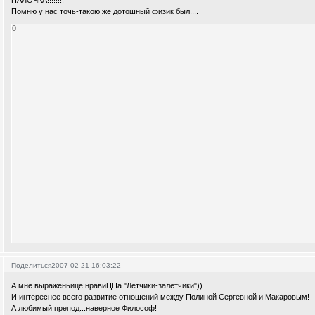
ПАЛОЧКА!!!!!!!!
Помню у нас точь-такою же дотошный физик был....
0
Поделиться
2007-02-21 16:03:22
А мне выраженьице нравиЦЦа "Лётчики-залётчики"))
И интереснее всего развитие отношений между Полиной Сергевной и Макаровым!
А любимый препод...наверное Философ!