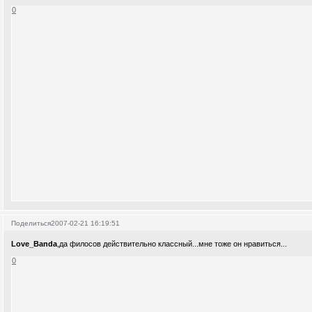
0
Поделиться
2007-02-21 16:19:51
Love_Banda
,да филосов действительно классный...мне тоже он нравиться...
0