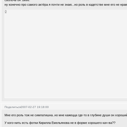
сволочь он :beee:
ну конечно про самого актёра я почти не знаю...но роль в кадетстве мне его не нрав
0
Поделиться
2007-02-27 19:18:00
Мне его роль тож не симпатишна..но мне кажецца где-то в глубине души он хороший)
У кого-нить есть фотки Кирилла Емельянова не в форме хорошего кач-ва??