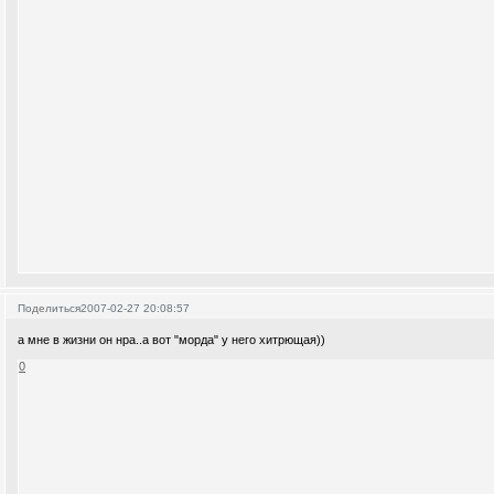
Поделиться
2007-02-27 20:08:57
а мне в жизни он нра..а вот "морда" у него хитрющая))
0