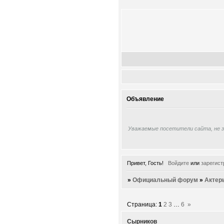
Объявление
Уважаемые посетители сайта, не 
Привет, Гость!
Войдите
или
зарегист
»
Официальный форум
»
Актер
Страница:
1
2
3
…
6
»
Сырников