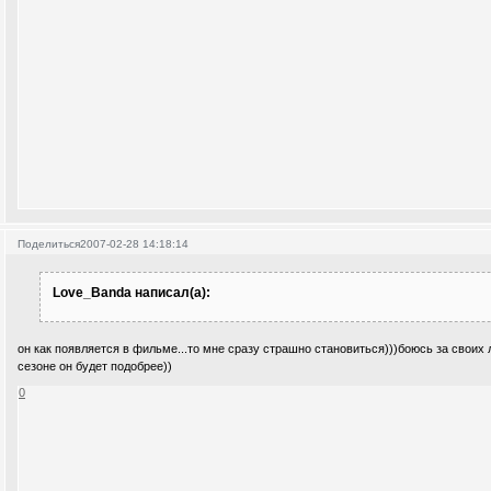
Поделиться
2007-02-28 14:18:14
Love_Banda написал(а):
он как появляется в фильме...то мне сразу страшно становиться)))боюсь за своих 
сезоне он будет подобрее))
0