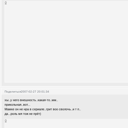
0
Поделиться
2007-02-27 20:01:34
хы..у него внешность..какая-то..мм..
прикольная..вот...
Мамке он не нра в сериале..грит воо сволочь..и т п..
да...роль мя тож не прёт)
0