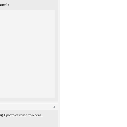
ится))
3
) Просто ет какая-то маска..