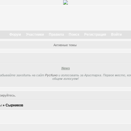
Форум
Участники
Правила
Поиск
Регистрация
Войти
Активные темы
News
забывайте заходить на сайт
РусКино
и голосовать за Аристарха. Первое место, кот
общем голосуем!
рируйтесь
.
ы
»
Сырников