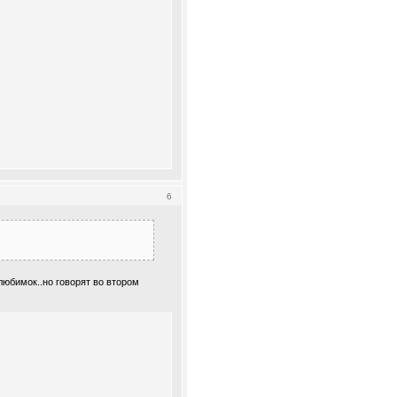
6
любимок..но говорят во втором