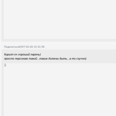
Поделиться
2007-02-28 15:31:58
Кирилл оч хороший парень)
просто персонаж такой...такие должны быть...а то скучно)
0