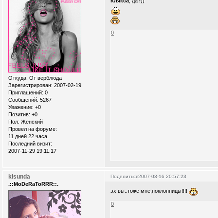
Клякса
, да?))
0
Откуда:
От верблюда
Зарегистрирован
: 2007-02-19
Приглашений:
0
Сообщений:
5267
Уважение:
+0
Позитив:
+0
Пол:
Женский
Провел на форуме:
11 дней 22 часа
Последний визит:
2007-11-29 19:11:17
kisunda
Поделиться
2007-03-16 20:57:23
.::MoDeRaToRRR::.
эх вы..тоже мне,поклонницы!!!!
0