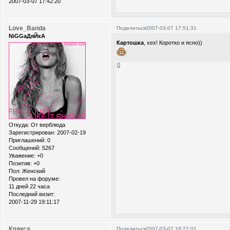
2007-03-07 17:42:20
Love_Banda
Поделиться
2007-03-07 17:51:31
NiGGaДяЙкА
Картошка
, хех! Коротко и ясно))
0
Откуда:
От верблюда
Зарегистрирован
: 2007-02-19
Приглашений:
0
Сообщений:
5267
Уважение:
+0
Позитив:
+0
Пол:
Женский
Провел на форуме:
11 дней 22 часа
Последний визит:
2007-11-29 19:11:17
Клякса
Поделиться
2007-03-07 18:27:01