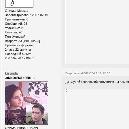
Откуда:
Москва
Зарегистрирован
: 2007-02-19
Приглашений:
0
Сообщений:
28
Уважение:
+0
Позитив:
+0
Пол:
Женский
Возраст:
33
[1993-02-26]
Провел на форуме:
2 часа 22 минуты
Последний визит:
2007-02-28 17:06:01
kisunda
Поделиться
2007-02-21 18:12:30
.::MoDeRaToRRR::.
Да..Сухой клевенький получился...И самая
0
Откуда:
Bursa(Turkey)