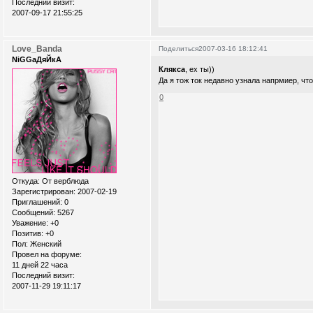
Последний визит:
2007-09-17 21:55:25
Love_Banda
Поделиться
2007-03-16 18:12:41
NiGGaДяЙкА
Клякса
, ех ты))
Да я тож ток недавно узнала напрмиер, ч
0
Откуда:
От верблюда
Зарегистрирован
: 2007-02-19
Приглашений:
0
Сообщений:
5267
Уважение:
+0
Позитив:
+0
Пол:
Женский
Провел на форуме:
11 дней 22 часа
Последний визит:
2007-11-29 19:11:17