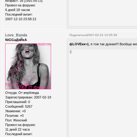
Возраст:
35
[1991-06-13]
Провел на форуме:
6 дней 18 часов
Последний визит:
2007-12-10 23:58:13
Love_Banda
Поделиться
2007-02-23 15:05:58
NiGGaДяЙкА
фLOVEик=)
, я тож так думаю!!! Вообще ме
0
Откуда:
От верблюда
Зарегистрирован
: 2007-02-19
Приглашений:
0
Сообщений:
5267
Уважение:
+0
Позитив:
+0
Пол:
Женский
Провел на форуме:
11 дней 22 часа
Последний визит: