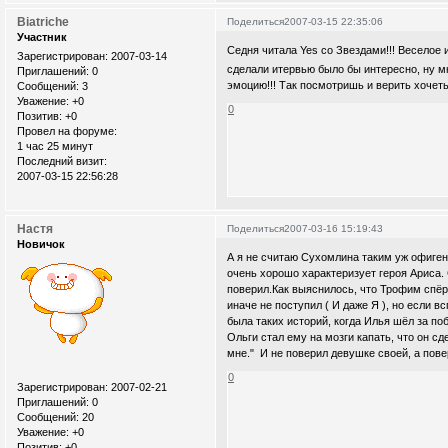
Biatriche
Поделиться
2007-03-15 22:35:06
Участник
Седня читала Yes со Звездами!!! Веселое
Зарегистрирован
: 2007-03-14
сделали итервью было бы интересно, ну мн
Приглашений:
0
эмоцию!!! Так посмотришь и верить хочеть
Сообщений:
3
Уважение:
+0
0
Позитив:
+0
Провел на форуме:
1 час 25 минут
Последний визит:
2007-03-15 22:56:28
Настя
Поделиться
2007-03-16 15:19:43
Новичок
А я не считаю Сухомлина таким уж офиген
очень хорошо характеризует героя Ариса. 
поверил.Как выяснилось, что Трофим спёр
иначе не поступил ( И даже Я ), но если в
была таких историй, когда Илья шёл за по
Ольги стал ему на мозги капать, что он сд
мне." И не поверил девушке своей, а пове
0
Зарегистрирован
: 2007-02-21
Приглашений:
0
Сообщений:
20
Уважение:
+0
Позитив:
+0