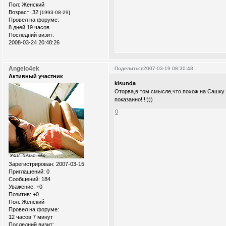
Пол:
Женский
Возраст:
32
[1993-08-29]
Провел на форуме:
8 дней 19 часов
Последний визит:
2008-03-24 20:48:26
Angelo4ek
Поделиться
2007-03-19 08:30:48
Активный участник
kisunda
Оторва,в том смысле,что похож на Сашку 
показанно!!!!)))
0
Зарегистрирован
: 2007-03-15
Приглашений:
0
Сообщений:
184
Уважение:
+0
Позитив:
+0
Пол:
Женский
Провел на форуме:
12 часов 7 минут
Последний визит: