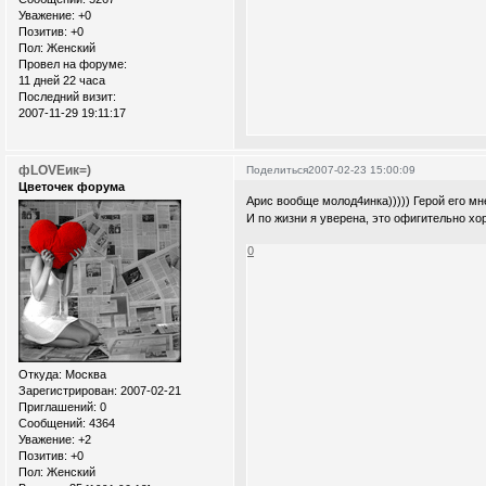
Уважение:
+0
Позитив:
+0
Пол:
Женский
Провел на форуме:
11 дней 22 часа
Последний визит:
2007-11-29 19:11:17
фLOVEик=)
Поделиться
2007-02-23 15:00:09
Цветочек форума
Арис вообще молод4инка))))) Герой его мн
И по жизни я уверена, это офигительно хо
0
Откуда:
Москва
Зарегистрирован
: 2007-02-21
Приглашений:
0
Сообщений:
4364
Уважение:
+2
Позитив:
+0
Пол:
Женский