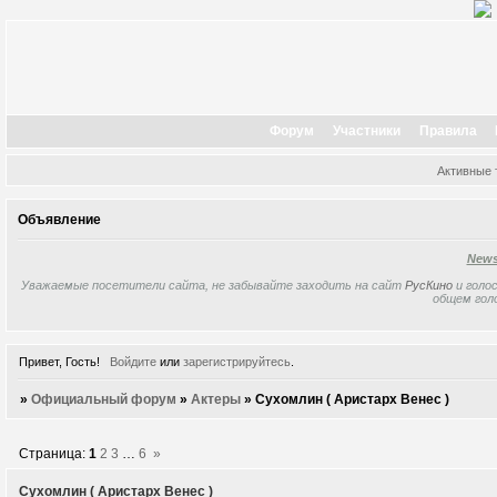
Форум
Участники
Правила
Активные
Объявление
New
Уважаемые посетители сайта, не забывайте заходить на сайт
РусКино
и голос
общем гол
Привет, Гость!
Войдите
или
зарегистрируйтесь
.
»
Официальный форум
»
Актеры
»
Сухомлин ( Аристарх Венес )
Страница:
1
2
3
…
6
»
Сухомлин ( Аристарх Венес )