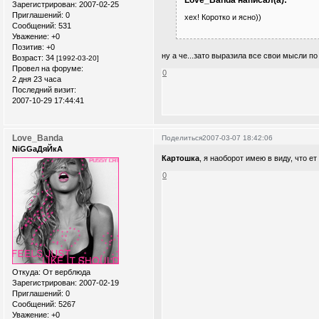
Love_Banda написал(а):
Зарегистрирован
: 2007-02-25
Приглашений:
0
хех! Коротко и ясно))
Сообщений:
531
Уважение:
+0
Позитив:
+0
ну а че...зато выразила все свои мысли по 
Возраст:
34
[1992-03-20]
Провел на форуме:
0
2 дня 23 часа
Последний визит:
2007-10-29 17:44:41
Love_Banda
Поделиться
2007-03-07 18:42:06
NiGGaДяЙкА
Картошка
, я наоборот имею в виду, что е
0
Откуда:
От верблюда
Зарегистрирован
: 2007-02-19
Приглашений:
0
Сообщений:
5267
Уважение:
+0