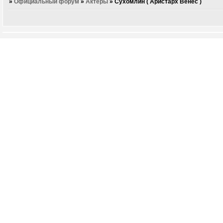
»
Официальный форум
»
Актеры
»
Сухомлин ( Аристарх Венес )