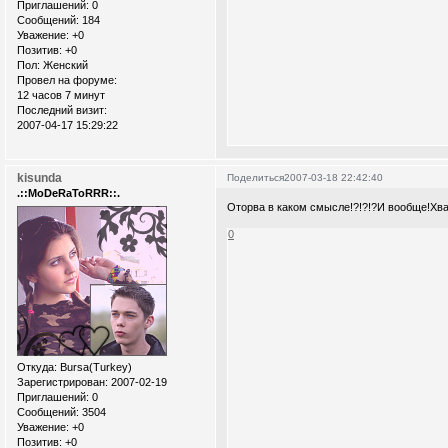
Приглашений:
0
Сообщений:
184
Уважение:
+0
Позитив:
+0
Пол:
Женский
Провел на форуме:
12 часов 7 минут
Последний визит:
2007-04-17 15:29:22
kisunda
Поделиться
2007-03-18 22:42:40
.::MoDeRaToRRR::.
Оторва в каком смысле!?!?!?И вообще!Хва
0
Откуда:
Bursa(Turkey)
Зарегистрирован
: 2007-02-19
Приглашений:
0
Сообщений:
3504
Уважение:
+0
Позитив:
+0