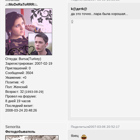
.::MoDeRaToRRR::.
k@детk@
да это точно...пара была хорошая...
0
Откуда:
Bursa(Turkey)
Зарегистрирован
: 2007-02-19
Приглашений:
0
Сообщений:
3504
Уважение:
+0
Позитив:
+0
Пол:
Женский
Возраст:
32
[1993-08-29]
Провел на форуме:
8 дней 19 часов
Последний визит:
2008-03-24 20:48:26
Senorita
Поделиться
2007-03-06 20:52:17
Фотодобыватель
боец