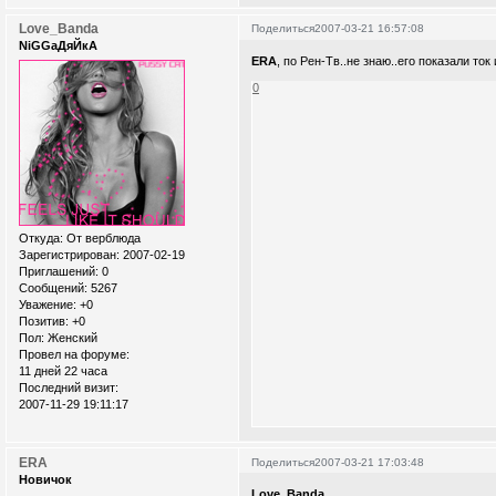
Love_Banda
Поделиться
2007-03-21 16:57:08
NiGGaДяЙкА
ERA
, по Рен-Тв..не знаю..его показали т
0
Откуда:
От верблюда
Зарегистрирован
: 2007-02-19
Приглашений:
0
Сообщений:
5267
Уважение:
+0
Позитив:
+0
Пол:
Женский
Провел на форуме:
11 дней 22 часа
Последний визит:
2007-11-29 19:11:17
ERA
Поделиться
2007-03-21 17:03:48
Новичок
Love_Banda