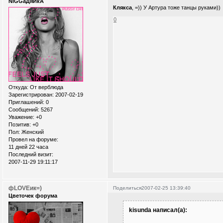
NiGGaДяЙкА
Клякса
, =)) У Артура тоже танцы руками))
0
Откуда:
От верблюда
Зарегистрирован
: 2007-02-19
Приглашений:
0
Сообщений:
5267
Уважение:
+0
Позитив:
+0
Пол:
Женский
Провел на форуме:
11 дней 22 часа
Последний визит:
2007-11-29 19:11:17
фLOVEик=)
Поделиться
2007-02-25 13:39:40
Цветочек форума
kisunda написал(а):