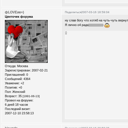
фLOVEик=)
Поделиться
2007-03-16 18:59:04
Цветочек форума
ну слав богу что хотяб на чуть-чуть вернут
Я лично о4 рада)))))))))))))
0
Откуда:
Москва
Зарегистрирован
: 2007-02-21
Приглашений:
0
Сообщений:
4364
Уважение:
+2
Позитив:
+0
Пол:
Женский
Возраст:
35
[1991-06-13]
Провел на форуме:
6 дней 18 часов
Последний визит:
2007-12-10 23:58:13