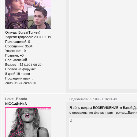
Откуда:
Bursa(Turkey)
Зарегистрирован
: 2007-02-19
Приглашений:
0
Сообщений:
3504
Уважение:
+0
Позитив:
+0
Пол:
Женский
Возраст:
32
[1993-08-29]
Провел на форуме:
8 дней 19 часов
Последний визит:
2008-03-24 20:48:26
Love_Banda
Поделиться
2007-03-21 16:04:45
NiGGaДяЙкА
Я сёнь видела ВОЗВРАЩЕНИЕ с Ваней Добр
с середины..но фильм прям тронул...Ваня 
0