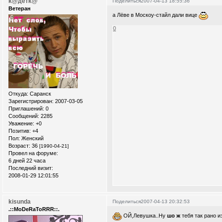
k@детk@
Поделиться
2007-04-13 18:55:36
Ветеран
а Лёве в Москоу-стайл дали вице
0
Откуда:
Саранск
Зарегистрирован
: 2007-03-05
Приглашений:
0
Сообщений:
2285
Уважение:
+0
Позитив:
+4
Пол:
Женский
Возраст:
36
[1990-04-21]
Провел на форуме:
6 дней 22 часа
Последний визит:
2008-01-29 12:01:55
kisunda
Поделиться
2007-04-13 20:32:53
.::MoDeRaToRRR::.
ОЙ,Левушка..Ну
шо ж
тебя так рано и