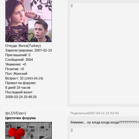
0
Откуда:
Bursa(Turkey)
Зарегистрирован
: 2007-02-19
Приглашений:
0
Сообщений:
3504
Уважение:
+0
Позитив:
+0
Пол:
Женский
Возраст:
32
[1993-08-29]
Провел на форуме:
8 дней 19 часов
Последний визит:
2008-03-24 20:48:26
фLOVEик=)
Поделиться
2007-04-21 21:52:04
Цветочек форума
блиииин... ну когда когда когда????????
0