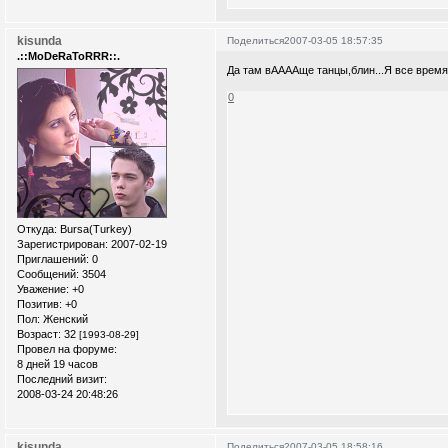
kisunda
Поделиться
2007-03-05 18:57:35
.::MoDeRaToRRR::.
Да там вААААще танцы,блин...Я все время 
0
Откуда:
Bursa(Turkey)
Зарегистрирован
: 2007-02-19
Приглашений:
0
Сообщений:
3504
Уважение:
+0
Позитив:
+0
Пол:
Женский
Возраст:
32
[1993-08-29]
Провел на форуме:
8 дней 19 часов
Последний визит:
2008-03-24 20:48:26
kisunda
Поделиться
2007-03-05 18:58:16