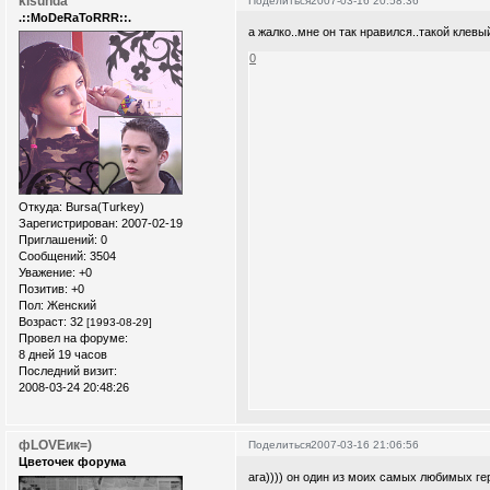
kisunda
Поделиться
2007-03-16 20:58:36
.::MoDeRaToRRR::.
а жалко..мне он так нравился..такой клевый
0
Откуда:
Bursa(Turkey)
Зарегистрирован
: 2007-02-19
Приглашений:
0
Сообщений:
3504
Уважение:
+0
Позитив:
+0
Пол:
Женский
Возраст:
32
[1993-08-29]
Провел на форуме:
8 дней 19 часов
Последний визит:
2008-03-24 20:48:26
фLOVEик=)
Поделиться
2007-03-16 21:06:56
Цветочек форума
ага)))) он один из моих самых любимых 