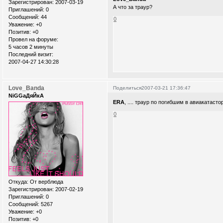
Зарегистрирован
: 2007-03-19
А что за траур?
Приглашений:
0
Сообщений:
44
0
Уважение:
+0
Позитив:
+0
Провел на форуме:
5 часов 2 минуты
Последний визит:
2007-04-27 14:30:28
Love_Banda
Поделиться
2007-03-21 17:36:47
NiGGaДяЙкА
ERA
, .... траур по погибшим в авиакатас
0
Откуда:
От верблюда
Зарегистрирован
: 2007-02-19
Приглашений:
0
Сообщений:
5267
Уважение:
+0
Позитив:
+0