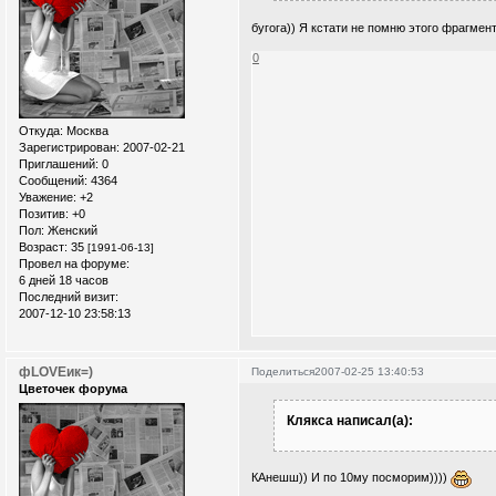
бугога)) Я кстати не помню этого фрагмен
0
Откуда:
Москва
Зарегистрирован
: 2007-02-21
Приглашений:
0
Сообщений:
4364
Уважение:
+2
Позитив:
+0
Пол:
Женский
Возраст:
35
[1991-06-13]
Провел на форуме:
6 дней 18 часов
Последний визит:
2007-12-10 23:58:13
фLOVEик=)
Поделиться
2007-02-25 13:40:53
Цветочек форума
Клякса написал(а):
КАнешш)) И по 10му посморим))))