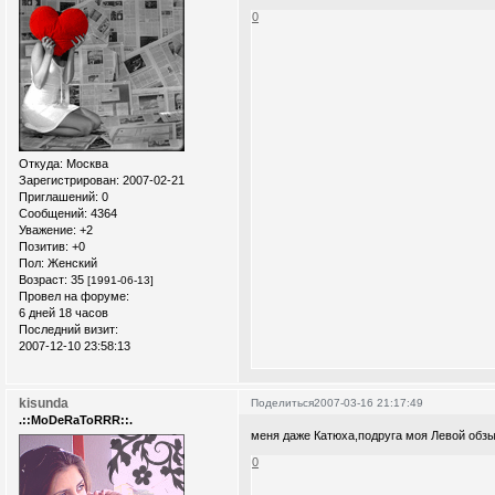
0
Откуда:
Москва
Зарегистрирован
: 2007-02-21
Приглашений:
0
Сообщений:
4364
Уважение:
+2
Позитив:
+0
Пол:
Женский
Возраст:
35
[1991-06-13]
Провел на форуме:
6 дней 18 часов
Последний визит:
2007-12-10 23:58:13
kisunda
Поделиться
2007-03-16 21:17:49
.::MoDeRaToRRR::.
меня даже Катюха,подруга моя Левой обзыв
0