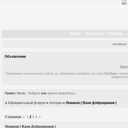
Форум
Участники
Правила
Активные
Объявление
New
Уважаемые посетители сайта, не забывайте заходить на сайт
РусКино
и голос
общем гол
Привет, Гость!
Войдите
или
зарегистрируйтесь
.
»
Официальный форум
»
Актеры
»
Леваков ( Ваня Добронравов )
Страница:
«
1
2
3
4
»
Леваков ( Ваня Добронравов )