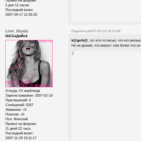
Провел на форуме:
2 дня 12 часов
Последний визит:
2007-09-17 21:55:25
Love_Banda
Поделиться
2007-03-16 18:13:36
NiGGaДяЙкА
k@детk@
, тут кто-то писал, что его мельк
Но не думаю, что вернут..тем более что он
0
Откуда:
От верблюда
Зарегистрирован
: 2007-02-19
Приглашений:
0
Сообщений:
5267
Уважение:
+0
Позитив:
+0
Пол:
Женский
Провел на форуме:
11 дней 22 часа
Последний визит:
2007-11-29 19:11:17