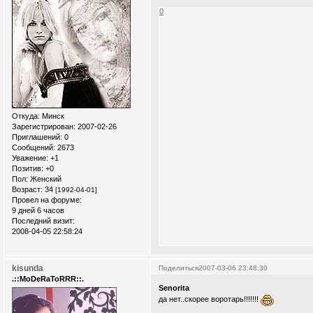
0
Откуда:
Минск
Зарегистрирован
: 2007-02-26
Приглашений:
0
Сообщений:
2673
Уважение:
+1
Позитив:
+0
Пол:
Женский
Возраст:
34
[1992-04-01]
Провел на форуме:
9 дней 6 часов
Последний визит:
2008-04-05 22:58:24
kisunda
Поделиться
2007-03-06 23:48:30
.::MoDeRaToRRR::.
Senorita
да нет..скорее воротарь!!!!!!!