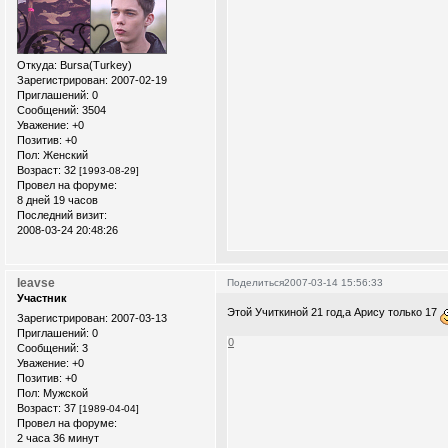
Откуда:
Bursa(Turkey)
Зарегистрирован
: 2007-02-19
Приглашений:
0
Сообщений:
3504
Уважение:
+0
Позитив:
+0
Пол:
Женский
Возраст:
32
[1993-08-29]
Провел на форуме:
8 дней 19 часов
Последний визит:
2008-03-24 20:48:26
leavse
Поделиться
2007-03-14 15:56:33
Участник
Этой Учиткиной 21 год,а Арису только 17
Зарегистрирован
: 2007-03-13
Приглашений:
0
0
Сообщений:
3
Уважение:
+0
Позитив:
+0
Пол:
Мужской
Возраст:
37
[1989-04-04]
Провел на форуме:
2 часа 36 минут