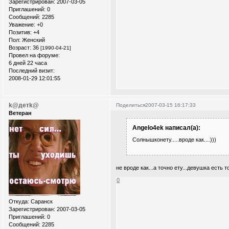
Зарегистрирован
: 2007-03-05
Приглашений:
0
Сообщений:
2285
Уважение:
+0
Позитив:
+4
Пол:
Женский
Возраст:
36
[1990-04-21]
Провел на форуме:
6 дней 22 часа
Последний визит:
2008-01-29 12:01:55
k@детk@
Поделиться
2007-03-15 16:17:33
Ветеран
Angelo4ek написал(а):
Солнышконету.....вроде как....)))
не вроде как...а точно ету...девушка есть 
0
Откуда:
Саранск
Зарегистрирован
: 2007-03-05
Приглашений:
0
Сообщений:
2285