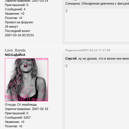
Зарегистрирован
: 2007-03-14
Синицена. Оболденная девченка с фигурой
Приглашений:
0
Сообщений:
4
0
Уважение:
+0
Позитив:
+0
Провел на форуме:
26 минут
Последний визит:
2007-03-16 00:33:01
Love_Banda
Поделиться
2007-03-14 17:17:49
NiGGaДяЙкА
Сергей
, ну не думаю, что в жизни они вме
0
Откуда:
От верблюда
Зарегистрирован
: 2007-02-19
Приглашений:
0
Сообщений:
5267
Уважение:
+0
Позитив:
+0