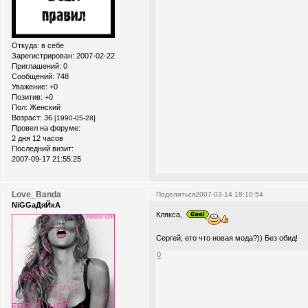
Откуда:
в себе
Зарегистрирован
: 2007-02-22
Приглашений:
0
Сообщений:
748
Уважение:
+0
Позитив:
+0
Пол:
Женский
Возраст:
36
[1990-05-28]
Провел на форуме:
2 дня 12 часов
Последний визит:
2007-09-17 21:55:25
Love_Banda
Поделиться
2007-03-14 18:10:54
NiGGaДяЙкА
Клякса,
Сергей, ето что новая мода?)) Без обид!
0