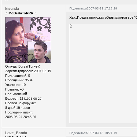
kisunda
Поделиться
2007-03-13 17:19:29
.::MoDeRaToRRR::.
Хех..Представляю,как обзавидуются все "С
0
Откуда:
Bursa(Turkey)
Зарегистрирован
: 2007-02-19
Приглашений:
0
Сообщений:
3504
Уважение:
+0
Позитив:
+0
Пол:
Женский
Возраст:
32
[1993-08-29]
Провел на форуме:
8 дней 19 часов
Последний визит:
2008-03-24 20:48:26
Love_Banda
Поделиться
2007-03-13 18:21:19