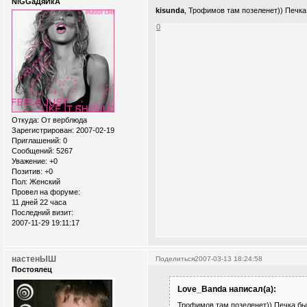
NiGGaДяЙкА
kisunda
, Трофимов там позеленет)) Печка
0
Откуда:
От верблюда
Зарегистрирован
: 2007-02-19
Приглашений:
0
Сообщений:
5267
Уважение:
+0
Позитив:
+0
Пол:
Женский
Провел на форуме:
11 дней 22 часа
Последний визит:
2007-11-29 19:11:17
настенЫШ
Поделиться
2007-03-13 18:24:58
Постоялец
Love_Banda написал(а):
Трофимов там позеленет)) Печка бы