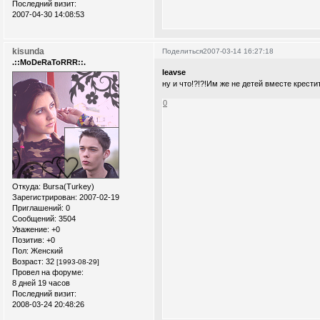
Последний визит:
2007-04-30 14:08:53
kisunda
Поделиться
2007-03-14 16:27:18
.::MoDeRaToRRR::.
leavse
ну и что!?!?!Им же не детей вместе крестит
0
Откуда:
Bursa(Turkey)
Зарегистрирован
: 2007-02-19
Приглашений:
0
Сообщений:
3504
Уважение:
+0
Позитив:
+0
Пол:
Женский
Возраст:
32
[1993-08-29]
Провел на форуме:
8 дней 19 часов
Последний визит:
2008-03-24 20:48:26