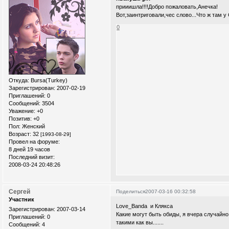
прииишла!!!!Добро пожаловать,Анечка!
Вот,заинтриговали,чес слово...Что ж там у
0
Откуда:
Bursa(Turkey)
Зарегистрирован
: 2007-02-19
Приглашений:
0
Сообщений:
3504
Уважение:
+0
Позитив:
+0
Пол:
Женский
Возраст:
32
[1993-08-29]
Провел на форуме:
8 дней 19 часов
Последний визит:
2008-03-24 20:48:26
Сергей
Поделиться
2007-03-16 00:32:58
Участник
Love_Banda и Клякса
Зарегистрирован
: 2007-03-14
Какие могут быть обиды, я вчера случайно
Приглашений:
0
такими как вы.......
Сообщений:
4