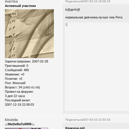
marrisa
Поделиться
2007-03-15 18:08:19
Активный участник
k@детk@
нормальная девчонка.лучше чем Рита
0
Зарегистрирован
: 2007-02-28
Приглашений:
0
Сообщений:
489
Уважение:
+0
Позитив:
+0
Пол:
Женский
Возраст:
34
[1992-01-06]
Провел на форуме:
3 дня 22 часа
Последний визит:
2007-12-19 22:08:03
kisunda
Поделиться
2007-03-15 22:03:33
.::MoDeRaToRRR::.
Квакуша girl