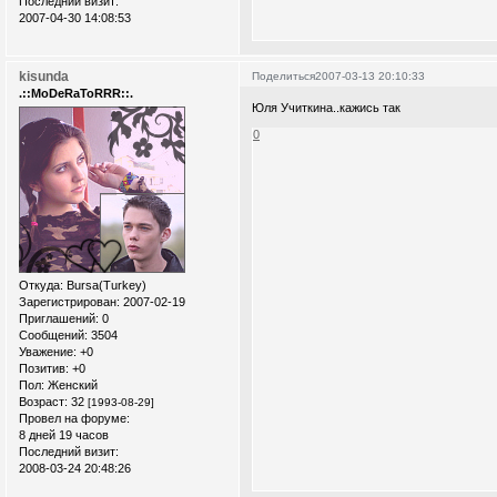
Последний визит:
2007-04-30 14:08:53
kisunda
Поделиться
2007-03-13 20:10:33
.::MoDeRaToRRR::.
Юля Учиткина..кажись так
0
Откуда:
Bursa(Turkey)
Зарегистрирован
: 2007-02-19
Приглашений:
0
Сообщений:
3504
Уважение:
+0
Позитив:
+0
Пол:
Женский
Возраст:
32
[1993-08-29]
Провел на форуме:
8 дней 19 часов
Последний визит:
2008-03-24 20:48:26