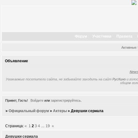
Форум
Участники
Правила
Активные
Объявление
New
Уважаемые посетители сайта, не забывайте заходить на сайт
РусКино
и голос
общем гол
Привет, Гость!
Войдите
или
зарегистрируйтесь
.
»
Официальный форум
»
Актеры
»
Девушки сериала
Страница:
«
1
2
3
4
…
19
»
Девушки сериала