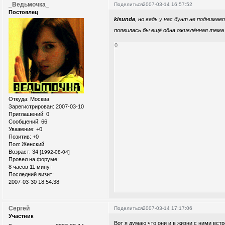
_Ведьмочка_
Поделиться
2007-03-14 16:57:52
Постоялец
kisunda
, но ведь у нас бунт не поднимае
появилась бы ещё одна оживлённая тема
0
Откуда:
Москва
Зарегистрирован
: 2007-03-10
Приглашений:
0
Сообщений:
66
Уважение:
+0
Позитив:
+0
Пол:
Женский
Возраст:
34
[1992-08-04]
Провел на форуме:
8 часов 11 минут
Последний визит:
2007-03-30 18:54:38
Сергей
Поделиться
2007-03-14 17:17:06
Участник
Вот я думаю что они и в жизни с ними вст