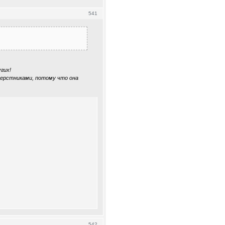
541
гих!
сверстниками, потому что она
542