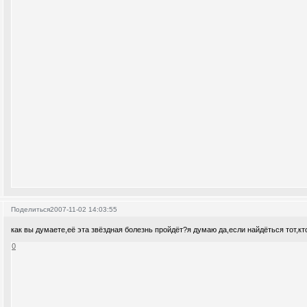
Поделиться
2007-11-02 14:03:55
как вы думаете,её эта звёздная болезнь пройдёт?я думаю да,если найдёться тот,кто
0