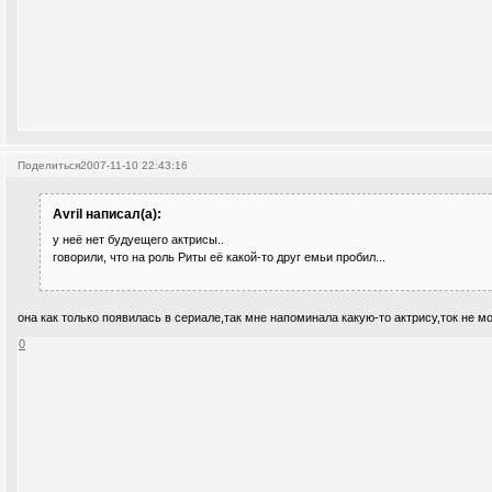
Поделиться
2007-11-10 22:43:16
Avril написал(а):
у неё нет будуещего актрисы..
говорили, что на роль Риты её какой-то друг емьи пробил...
она как только появилась в сериале,так мне напоминала какую-то актрису,ток не м
0