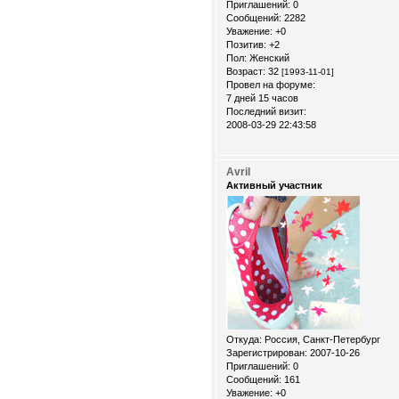
Приглашений:
0
Сообщений:
2282
Уважение:
+0
Позитив:
+2
Пол:
Женский
Возраст:
32
[1993-11-01]
Провел на форуме:
7 дней 15 часов
Последний визит:
2008-03-29 22:43:58
Avril
Активный участник
Откуда:
Россия, Санкт-Петербург
Зарегистрирован
: 2007-10-26
Приглашений:
0
Сообщений:
161
Уважение:
+0