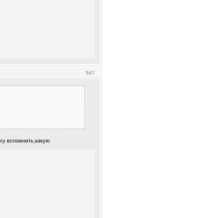
547
огу вспомнить,какую