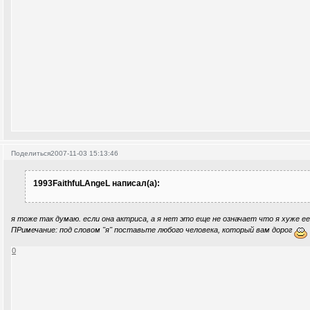
Поделиться
2007-11-03 15:13:46
1993FaithfuLAngeL написал(а):
я тоже так думаю. если она актриса, а я нет это еще не означает что я хуже е
ПРимечание: под словом "я" поставьте любого человека, который вам дорог
0