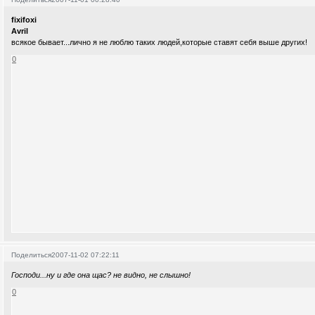
fixifoxi
Avril
всякое бывает...лично я не люблю таких людей,которые ставят себя выше других!
0
Поделиться
2007-11-02 07:22:11
Господи...ну и где она щас? не видно, не слышно!
0