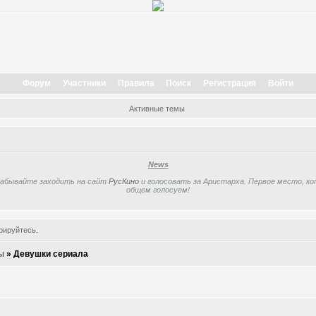
Форум
Участники
Правила
Поиск
Регистрация
Войти
Активные темы
News
забывайте заходить на сайт
РусКино
и голосовать за Аристарха. Первое место, кот
общем голосуем!
рируйтесь
.
ы
»
Девушки сериала