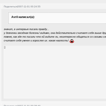
Поделиться
2007-11-01 00:24:55
Avril написал(а):
значит, в интервью писали правду...
у девченки звездная болезнь! видимо, она действительно считает себя выше дру
помню, как где то писали что ей видите ли, неинтересно общаться со своими 
считает себя умнее и взрослее их. какая наглость!
0
Поделиться
2007-11-01 00:28:40