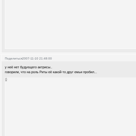
Поделиться
2007-11-10 21:48:00
у неё нет будуещего актрисы..
говорили, что на роль Риты её какой-то друг емьи пробил...
0