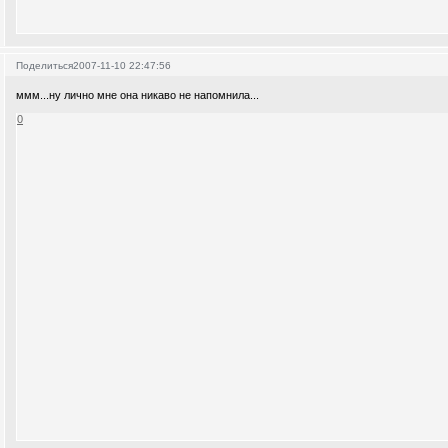
Поделиться
2007-11-10 22:47:56
ммм...ну лично мне она никаво не напомнила...
0