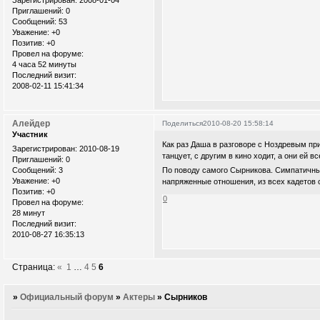
Зарегистрирован
: 2008-01-04
Приглашений:
0
Сообщений:
53
Уважение:
+0
Позитив:
+0
Провел на форуме:
4 часа 52 минуты
Последний визит:
2008-02-11 15:41:34
Алейдер
Поделиться
2010-08-20 15:58:14
Участник
Как раз Даша в разговоре с Ноздревым приз
Зарегистрирован
: 2010-08-19
танцует, с другим в кино ходит, а они ей 
Приглашений:
0
Сообщений:
3
По поводу самого Сырникова. Симпатичный
Уважение:
+0
напряженные отношения, из всех кадетов 
Позитив:
+0
0
Провел на форуме:
28 минут
Последний визит:
2010-08-27 16:35:13
Страница:
«
1
…
4
5
6
»
Официальный форум
»
Актеры
»
Сырников