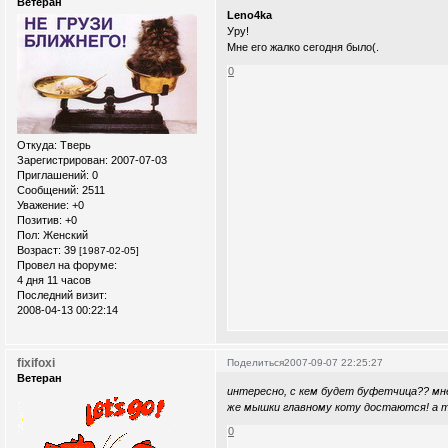
Ветеран
Leno4ka
Уру!
Мне его жалко сегодня было(.
0
Откуда:
Тверь
Зарегистрирован
: 2007-07-03
Приглашений:
0
Сообщений:
2511
Уважение:
+0
Позитив:
+0
Пол:
Женский
Возраст:
39
[1987-02-05]
Провел на форуме:
4 дня 11 часов
Последний визит:
2008-04-13 00:22:14
fixifoxi
Поделиться
2007-09-07 22:25:27
Ветеран
интересно, с кем будет буфетчица?? мне
же мышки главному коту достаются! а т
0