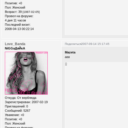
Позитив:
+0
Пол:
Женский
Возраст:
39
[1987-02-05]
Провел на форуме:
4 дня 11 часов
Последний визит:
2008-04-13 00:22:14
Love_Banda
Поделиться
2007-09-14 15:17:45
NiGGaДяЙкА
Mazeta
ага
0
Откуда:
От верблюда
Зарегистрирован
: 2007-02-19
Приглашений:
0
Сообщений:
5267
Уважение:
+0
Позитив:
+0
Пол:
Женский
Провел на форуме: