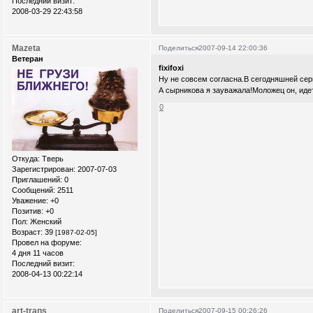
Последний визит:
2008-03-29 22:43:58
Mazeta
Поделиться
2007-09-14 22:00:36
Ветеран
fixifoxi
Ну не совсем согласна.В сегодняшней сери
А сырникова я зауважала!Моложец он, идет
0
Откуда:
Тверь
Зарегистрирован
: 2007-07-03
Приглашений:
0
Сообщений:
2511
Уважение:
+0
Позитив:
+0
Пол:
Женский
Возраст:
39
[1987-02-05]
Провел на форуме:
4 дня 11 часов
Последний визит:
2008-04-13 00:22:14
art-trans
Поделиться
2007-09-15 00:26:26