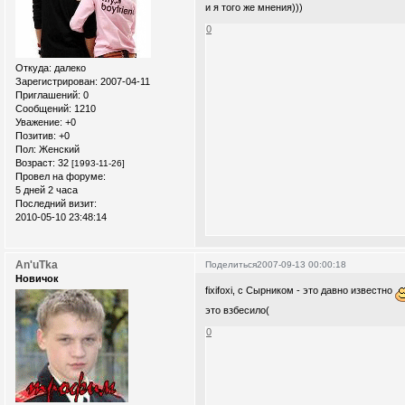
и я того же мнения)))
0
Откуда:
далеко
Зарегистрирован
: 2007-04-11
Приглашений:
0
Сообщений:
1210
Уважение:
+0
Позитив:
+0
Пол:
Женский
Возраст:
32
[1993-11-26]
Провел на форуме:
5 дней 2 часа
Последний визит:
2010-05-10 23:48:14
An'uTka
Поделиться
2007-09-13 00:00:18
Новичок
fixifoxi, с Сырником - это давно известно
это взбесило(
0