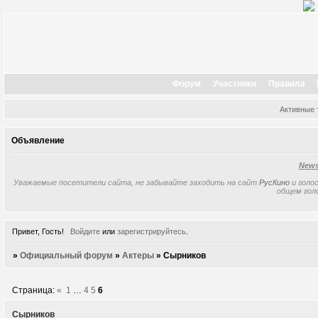
Форум
Участники
Правила
Активные
Объявление
New
Уважаемые посетители сайта, не забывайте заходить на сайт
РусКино
и голос
общем гол
Привет, Гость!
Войдите
или
зарегистрируйтесь
.
»
Официальный форум
»
Актеры
»
Сырников
Страница:
«
1
…
4
5
6
Сырников