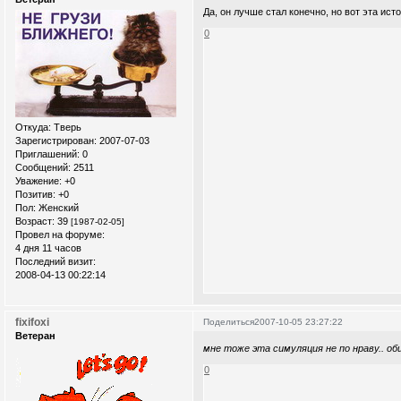
Да, он лучше стал конечно, но вот эта ист
0
Откуда:
Тверь
Зарегистрирован
: 2007-07-03
Приглашений:
0
Сообщений:
2511
Уважение:
+0
Позитив:
+0
Пол:
Женский
Возраст:
39
[1987-02-05]
Провел на форуме:
4 дня 11 часов
Последний визит:
2008-04-13 00:22:14
fixifoxi
Поделиться
2007-10-05 23:27:22
Ветеран
мне тоже эта симуляция не по нраву.. об
0