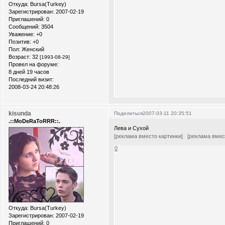
Откуда:
Bursa(Turkey)
Зарегистрирован
: 2007-02-19
Приглашений:
0
Сообщений:
3504
Уважение:
+0
Позитив:
+0
Пол:
Женский
Возраст:
32
[1993-08-29]
Провел на форуме:
8 дней 19 часов
Последний визит:
2008-03-24 20:48:26
kisunda
Поделиться
2007-03-11 20:35:51
.::MoDeRaToRRR::.
Лева и Сухой
[реклама вместо картинки]
[реклама вмес
0
Откуда:
Bursa(Turkey)
Зарегистрирован
: 2007-02-19
Приглашений:
0