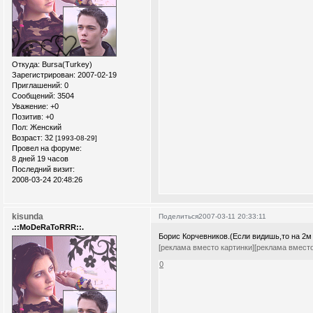
Откуда:
Bursa(Turkey)
Зарегистрирован
: 2007-02-19
Приглашений:
0
Сообщений:
3504
Уважение:
+0
Позитив:
+0
Пол:
Женский
Возраст:
32
[1993-08-29]
Провел на форуме:
8 дней 19 часов
Последний визит:
2008-03-24 20:48:26
kisunda
Поделиться
2007-03-11 20:33:11
.::MoDeRaToRRR::.
Борис Корчевников.(Если видишь,то на 2м
[реклама вместо картинки]
[реклама вместо
0