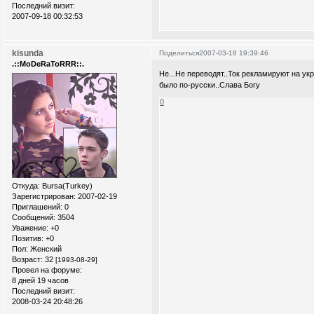
Последний визит:
2007-09-18 00:32:53
kisunda
Поделиться
2007-03-18 19:39:46
.::MoDeRaToRRR::.
Не...Не переводят..Ток рекламируют на ук
было по-русски..Слава Богу
0
Откуда:
Bursa(Turkey)
Зарегистрирован
: 2007-02-19
Приглашений:
0
Сообщений:
3504
Уважение:
+0
Позитив:
+0
Пол:
Женский
Возраст:
32
[1993-08-29]
Провел на форуме:
8 дней 19 часов
Последний визит:
2008-03-24 20:48:26