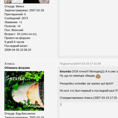
Откуда:
Минск
Зарегистрирован
: 2007-02-26
Приглашений:
0
Сообщений:
2673
Уважение:
+1
Позитив:
+0
Пол:
Женский
Возраст:
34
[1992-04-01]
Провел на форуме:
9 дней 6 часов
Последний визит:
2008-04-05 22:58:24
Алиса
Поделиться
2007-03-19 17:31:59
Обаяшка форума
kisunda
ООй точно!!! Молодец))) А я уже 
Ну ща по немецки збацаю
Perepe4ko schneller wir warten auf dich!!!
Но всё это был первый и последний раз! Я 
Отредактировано Алиса (2007-03-19 17:32:
0
Откуда:
Бад Киссинген
Зарегистрирован
: 2007-02-19