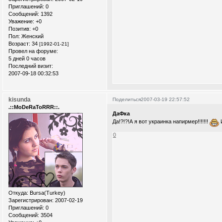
Приглашений:
0
Сообщений:
1392
Уважение:
+0
Позитив:
+0
Пол:
Женский
Возраст:
34
[1992-01-21]
Провел на форуме:
5 дней 0 часов
Последний визит:
2007-09-18 00:32:53
kisunda
Поделиться
2007-03-19 22:57:52
.::MoDeRaToRRR::.
ДаФка
Да!?!?!А я вот украинка напирмер!!!!!!!
И
0
Откуда:
Bursa(Turkey)
Зарегистрирован
: 2007-02-19
Приглашений:
0
Сообщений:
3504