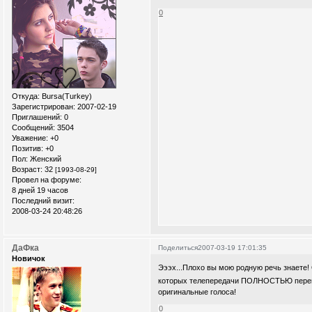
0
Откуда:
Bursa(Turkey)
Зарегистрирован
: 2007-02-19
Приглашений:
0
Сообщений:
3504
Уважение:
+0
Позитив:
+0
Пол:
Женский
Возраст:
32
[1993-08-29]
Провел на форуме:
8 дней 19 часов
Последний визит:
2008-03-24 20:48:26
ДаФка
Поделиться
2007-03-19 17:01:35
Новичок
Эээх...Плохо вы мою родную речь знаете!
которых телепередачи ПОЛНОСТЬЮ перевод
оригинальные голоса!
0