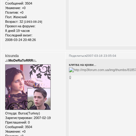
Сообщений:
3504
Уважение:
+0
Позитив:
+0
Пол:
Женский
Возраст:
32
[1993-08-29]
Провел на форуме:
8 дней 19 часов
Последний визит:
2008-03-24 20:48:26
kisunda
Поделиться
2007-03-16 23:05:04
.::MoDeRaToRRR::.
клятва на крови...
0
Откуда:
Bursa(Turkey)
Зарегистрирован
: 2007-02-19
Приглашений:
0
Сообщений:
3504
Уважение:
+0
Позитив:
+0