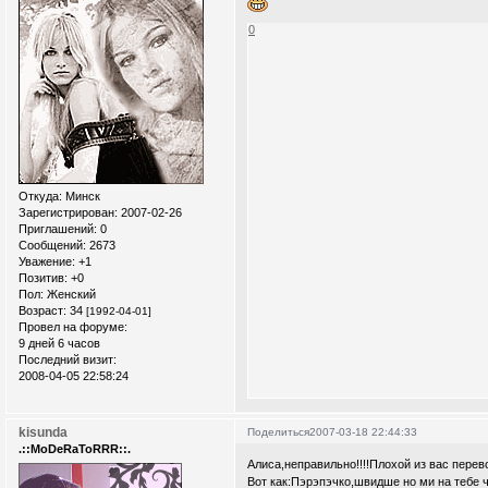
0
Откуда:
Минск
Зарегистрирован
: 2007-02-26
Приглашений:
0
Сообщений:
2673
Уважение:
+1
Позитив:
+0
Пол:
Женский
Возраст:
34
[1992-04-01]
Провел на форуме:
9 дней 6 часов
Последний визит:
2008-04-05 22:58:24
kisunda
Поделиться
2007-03-18 22:44:33
.::MoDeRaToRRR::.
Алиса,неправильно!!!!Плохой из вас перев
Вот как:Пэрэпэчко,швидше но ми на тебе че