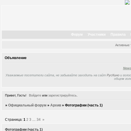
Форум
Участники
Правила
Активные
Объявление
New
Уважаемые посетители сайта, не забывайте заходить на сайт
РусКино
и голос
общем гол
Привет, Гость!
Войдите
или
зарегистрируйтесь
.
»
Официальный форум
»
Архив
»
Фотографии (часть 1)
Страница:
1
2
3
…
34
»
Фотографии (часть 1)