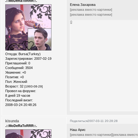
.::MoDeRaToRRR::.
Елена Захарова
[реклама вместо картинки]
[реклама вместо картинки]
0
Откуда:
Bursa(Turkey)
Зарегистрирован
: 2007-02-19
Приглашений:
0
Сообщений:
3504
Уважение:
+0
Позитив:
+0
Пол:
Женский
Возраст:
32
[1993-08-29]
Провел на форуме:
8 дней 19 часов
Последний визит:
2008-03-24 20:48:26
kisunda
Поделиться
2007-03-11 20:28:28
.::MoDeRaToRRR::.
Наш Арис
[реклама вместо картинки]
[реклама вместо