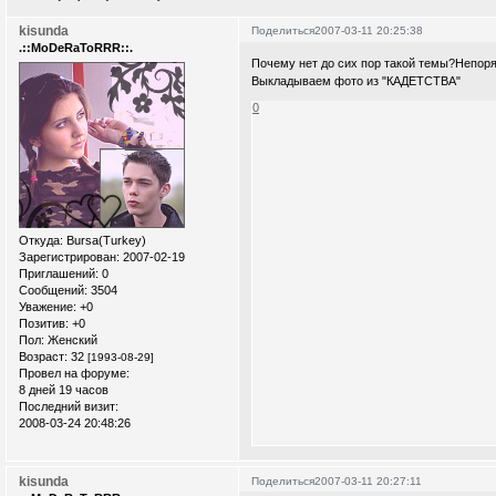
kisunda
Поделиться
2007-03-11 20:25:38
.::MoDeRaToRRR::.
Почему нет до сих пор такой темы?Непор
Выкладываем фото из "КАДЕТСТВА"
0
Откуда:
Bursa(Turkey)
Зарегистрирован
: 2007-02-19
Приглашений:
0
Сообщений:
3504
Уважение:
+0
Позитив:
+0
Пол:
Женский
Возраст:
32
[1993-08-29]
Провел на форуме:
8 дней 19 часов
Последний визит:
2008-03-24 20:48:26
kisunda
Поделиться
2007-03-11 20:27:11