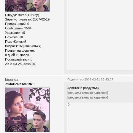
Откуда:
Bursa(Turkey)
Зарегистрирован
: 2007-02-19
Приглашений:
0
Сообщений:
3504
Уважение:
+0
Позитив:
+0
Пол:
Женский
Возраст:
32
[1993-08-29]
Провел на форуме:
8 дней 19 часов
Последний визит:
2008-03-24 20:48:26
kisunda
Поделиться
2007-03-11 20:33:57
.::MoDeRaToRRR::.
Аристок в раздумьях
[реклама вместо картинки]
[реклама вместо картинки]
0