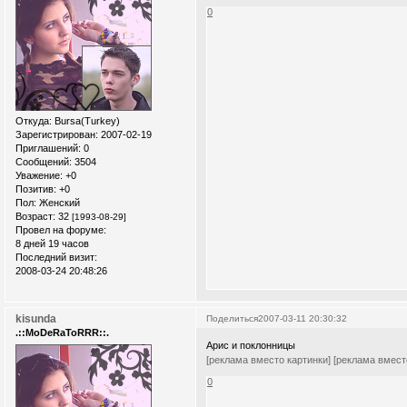
0
Откуда:
Bursa(Turkey)
Зарегистрирован
: 2007-02-19
Приглашений:
0
Сообщений:
3504
Уважение:
+0
Позитив:
+0
Пол:
Женский
Возраст:
32
[1993-08-29]
Провел на форуме:
8 дней 19 часов
Последний визит:
2008-03-24 20:48:26
kisunda
Поделиться
2007-03-11 20:30:32
.::MoDeRaToRRR::.
Арис и поклонницы
[реклама вместо картинки]
[реклама вмест
0