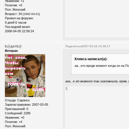
Уважение:
+1
Позитив:
+0
Пол:
Женский
Возраст:
34
[1992-04-01]
Провел на форуме:
9 дней 6 часов
Последний визит:
2008-04-05 22:58:24
k@детk@
Поделиться
2007-03-18 14:28:17
Ветеран
Клякса написал(а):
аа...ето вроде момент когда он на По
ага...я эт момент так ззапомнила..прям..
0
Откуда:
Саранск
Зарегистрирован
: 2007-03-05
Приглашений:
0
Сообщений:
2285
Уважение:
+0
Позитив:
+4
Пол:
Женский