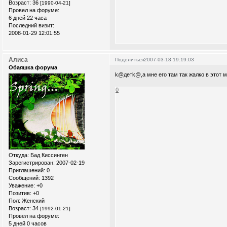
Возраст:
36
[1990-04-21]
Провел на форуме:
6 дней 22 часа
Последний визит:
2008-01-29 12:01:55
Алиса
Поделиться
2007-03-18 19:19:03
Обаяшка форума
k@детk@,а мне его там так жалко в этот
0
Откуда:
Бад Киссинген
Зарегистрирован
: 2007-02-19
Приглашений:
0
Сообщений:
1392
Уважение:
+0
Позитив:
+0
Пол:
Женский
Возраст:
34
[1992-01-21]
Провел на форуме:
5 дней 0 часов