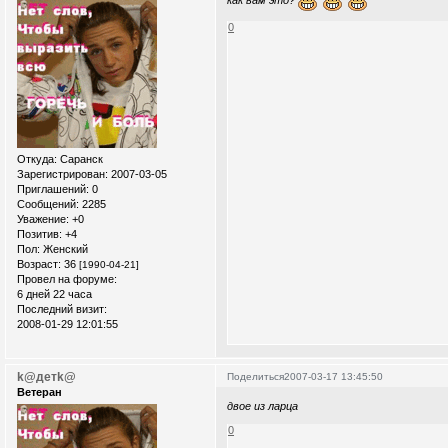
как вам это?
0
Откуда:
Саранск
Зарегистрирован
: 2007-03-05
Приглашений:
0
Сообщений:
2285
Уважение:
+0
Позитив:
+4
Пол:
Женский
Возраст:
36
[1990-04-21]
Провел на форуме:
6 дней 22 часа
Последний визит:
2008-01-29 12:01:55
k@детk@
Поделиться
2007-03-17 13:45:50
Ветеран
двое из ларца
0