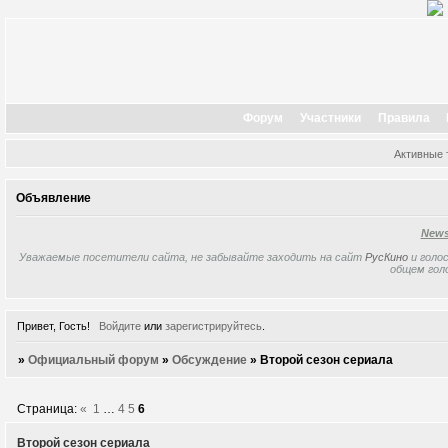
Форум
Участники
Правила
Активные
Объявление
New
Уважаемые посетители сайта, не забывайте заходить на сайт
РусКино
и голос
общем гол
Привет, Гость!
Войдите
или
зарегистрируйтесь
.
»
Официальный форум
»
Обсуждение
»
Второй сезон сериала
Страница:
«
1
…
4
5
6
Второй сезон сериала