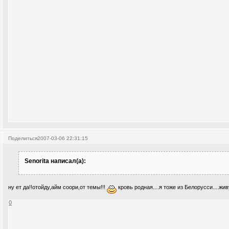
Поделиться
2007-03-06 22:31:15
Senorita написал(а):
ну ет да!!отойду,айм соори,от темы!!!
кровь родная....я тоже из Белорусси....жив
0