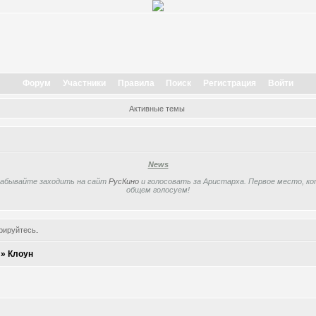
Форум
Участники
Правила
Поиск
Регистрация
Войти
Активные темы
News
забывайте заходить на сайт
РусКино
и голосовать за Аристарха. Первое место, кот
общем голосуем!
рируйтесь
.
»
Клоун