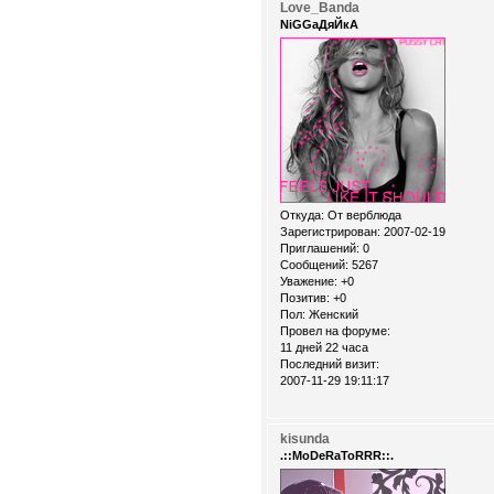
Love_Banda
NiGGaДяЙкА
Откуда:
От верблюда
Зарегистрирован
: 2007-02-19
Приглашений:
0
Сообщений:
5267
Уважение:
+0
Позитив:
+0
Пол:
Женский
Провел на форуме:
11 дней 22 часа
Последний визит:
2007-11-29 19:11:17
kisunda
.::MoDeRaToRRR::.