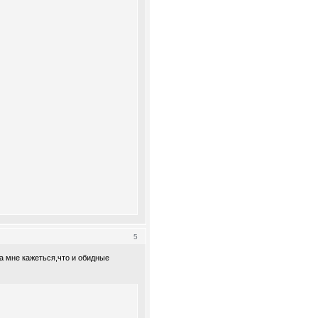
5
а мне кажеться,что и обидные