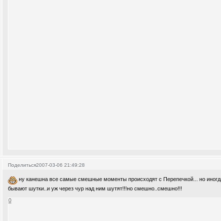
Поделиться
2007-03-06 21:49:28
ну канешна все самые смешные моменты происходят с Перепечкой... но иногд
бывают шутки..и уж через чур над ним шутят!!!но смешно..смешно!!!
0