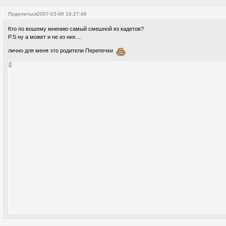
Поделиться
2007-03-06 16:27:46
Кто по вошему мнению самый смешной из кадетов?
P.S ну а может и не из них....
лично для меня это родители Перепечки
0