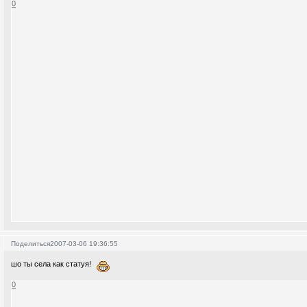
0
Поделиться
2007-03-06 19:36:55
шо ты села как статуя!
0