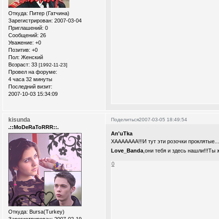
Откуда:
Питер (Гатчина)
Зарегистрирован
: 2007-03-04
Приглашений:
0
Сообщений:
26
Уважение:
+0
Позитив:
+0
Пол:
Женский
Возраст:
33
[1992-11-23]
Провел на форуме:
4 часа 32 минуты
Последний визит:
2007-10-03 15:34:09
kisunda
Поделиться
2007-03-05 18:49:54
.::MoDeRaToRRR::.
An'uTka
ХААААААА!!!И тут эти розочки проклятые..
Love_Banda
,они тебя и здесь нашли!!!Т
0
Откуда:
Bursa(Turkey)