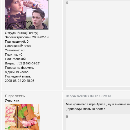
0
Откуда:
Bursa(Turkey)
Зарегистрирован
: 2007-02-19
Приглашений:
0
Сообщений:
3504
Уважение:
+0
Позитив:
+0
Пол:
Женский
Возраст:
32
[1993-08-29]
Провел на форуме:
8 дней 19 часов
Последний визит:
2008-03-24 20:48:26
Я прелесть
Поделиться
2007-03-12 19:29:13
Участник
Мне нравиться игра Ариса , ну и внешне он
, присоединяюсь ко всем !
0