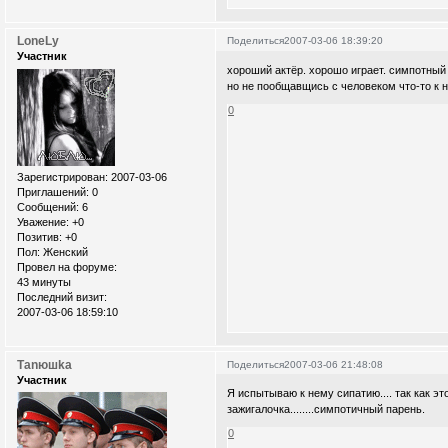
LoneLy
Поделиться
2007-03-06 18:39:20
Участник
хороший актёр. хорошо играет. симпотный
но не пообщавщись с человеком что-то к 
0
Зарегистрирован
: 2007-03-06
Приглашений:
0
Сообщений:
6
Уважение:
+0
Позитив:
+0
Пол:
Женский
Провел на форуме:
43 минуты
Последний визит:
2007-03-06 18:59:10
Таnюшka
Поделиться
2007-03-06 21:48:08
Участник
Я испытываю к нему сипатию.... так как это
зажигалочка........симпотичный парень.
0