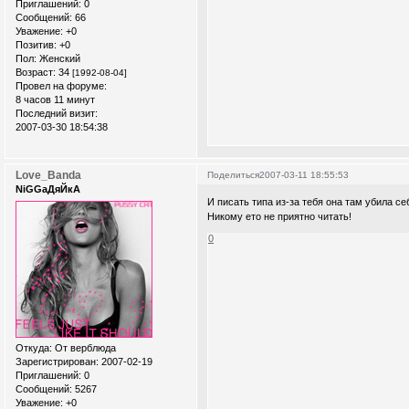
Приглашений:
0
Сообщений:
66
Уважение:
+0
Позитив:
+0
Пол:
Женский
Возраст:
34
[1992-08-04]
Провел на форуме:
8 часов 11 минут
Последний визит:
2007-03-30 18:54:38
Love_Banda
Поделиться
2007-03-11 18:55:53
NiGGaДяЙкА
И писать типа из-за тебя она там убила се
Никому ето не приятно читать!
0
Откуда:
От верблюда
Зарегистрирован
: 2007-02-19
Приглашений:
0
Сообщений:
5267
Уважение:
+0