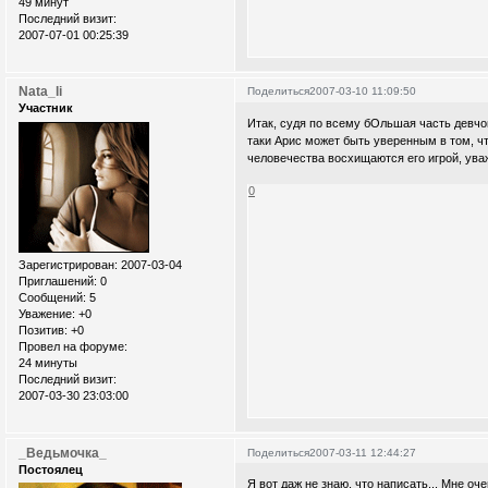
49 минут
Последний визит:
2007-07-01 00:25:39
Nata_li
Поделиться
2007-03-10 11:09:50
Участник
Итак, судя по всему бОльшая часть девчоно
таки Арис может быть уверенным в том, ч
человечества восхищаются его игрой, уваж
0
Зарегистрирован
: 2007-03-04
Приглашений:
0
Сообщений:
5
Уважение:
+0
Позитив:
+0
Провел на форуме:
24 минуты
Последний визит:
2007-03-30 23:03:00
_Ведьмочка_
Поделиться
2007-03-11 12:44:27
Постоялец
Я вот даж не знаю, что написать... Мне оче