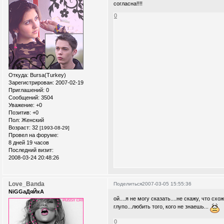
согласна!!!!
0
Откуда:
Bursa(Turkey)
Зарегистрирован
: 2007-02-19
Приглашений:
0
Сообщений:
3504
Уважение:
+0
Позитив:
+0
Пол:
Женский
Возраст:
32
[1993-08-29]
Провел на форуме:
8 дней 19 часов
Последний визит:
2008-03-24 20:48:26
Love_Banda
Поделиться
2007-03-05 15:55:36
NiGGaДяЙкА
ой....я не могу сказать....не скажу, что 
глупо...любить того, кого не знаешь...
0