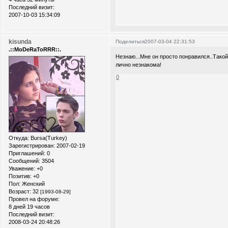
Последний визит:
2007-10-03 15:34:09
kisunda
Поделиться
2007-03-04 22:31:53
.::MoDeRaToRRR::.
Незнаю...Мне он просто понравился..Такой
лично незнакома!
0
Откуда:
Bursa(Turkey)
Зарегистрирован
: 2007-02-19
Приглашений:
0
Сообщений:
3504
Уважение:
+0
Позитив:
+0
Пол:
Женский
Возраст:
32
[1993-08-29]
Провел на форуме:
8 дней 19 часов
Последний визит:
2008-03-24 20:48:26