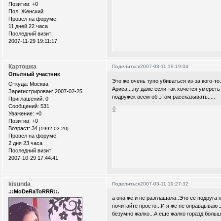
Позитив:
+0
Пол:
Женский
Провел на форуме:
11 дней 22 часа
Последний визит:
2007-11-29 19:11:17
Картошка
Поделиться
2007-03-11 19:19:04
Опытный участник
Это же очень тупо убиваться из-за кого-то
Откуда:
Москва
Ариса....ну даже если так хочется умереть 
Зарегистрирован
: 2007-02-25
подружек всем об этом рассказывать.....
Приглашений:
0
Сообщений:
531
0
Уважение:
+0
Позитив:
+0
Возраст:
34
[1992-03-20]
Провел на форуме:
2 дня 23 часа
Последний визит:
2007-10-29 17:44:41
kisunda
Поделиться
2007-03-11 19:27:32
.::MoDeRaToRRR::.
а она же и не разглашала..Это ее подруга 
почитайте просто...И я же не оправдываю э
безумно жалко...А еще жалко горазд больш