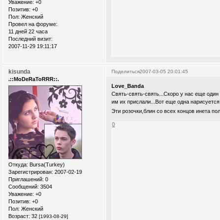
Уважение:
+0
Позитив:
+0
Пол:
Женский
Провел на форуме:
11 дней 22 часа
Последний визит:
2007-11-29 19:11:17
kisunda
Поделиться
2007-03-05 20:01:45
.::MoDeRaToRRR::.
Love_Banda
Свять-свять-свять...Скоро у нас еще один
им их прислали...Вот еще одна нарисуется
Эти розочки,блин со всех концов инета пол
0
Откуда:
Bursa(Turkey)
Зарегистрирован
: 2007-02-19
Приглашений:
0
Сообщений:
3504
Уважение:
+0
Позитив:
+0
Пол:
Женский
Возраст:
32
[1993-08-29]