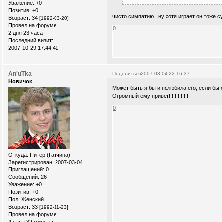
Уважение:
+0
Позитив:
+0
чисто симпатию...ну хотя играет он тоже су
Возраст:
34
[1992-03-20]
Провел на форуме:
0
2 дня 23 часа
Последний визит:
2007-10-29 17:44:41
An'uTka
Поделиться
2007-03-04 22:16:37
Новичок
Может быть я бы и полюбила его, если бы я хот
Огромный ему привет!!!!!!!!!!!!!
0
Откуда:
Питер (Гатчина)
Зарегистрирован
: 2007-03-04
Приглашений:
0
Сообщений:
26
Уважение:
+0
Позитив:
+0
Пол:
Женский
Возраст:
33
[1992-11-23]
Провел на форуме:
4 часа 32 минуты