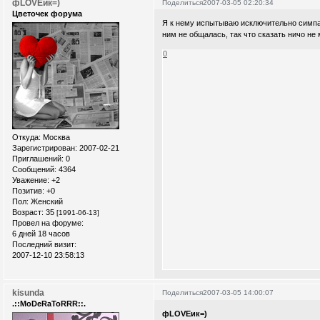
фLOVEик=)
Поделиться
2007-03-05 02:20:34
Цветочек форума
Я к нему испытываю исключительно симпати
ним не общалась, так что сказать ничо н
0
Откуда:
Москва
Зарегистрирован
: 2007-02-21
Приглашений:
0
Сообщений:
4364
Уважение:
+2
Позитив:
+0
Пол:
Женский
Возраст:
35
[1991-06-13]
Провел на форуме:
6 дней 18 часов
Последний визит:
2007-12-10 23:58:13
kisunda
Поделиться
2007-03-05 14:00:07
.::MoDeRaToRRR::.
фLOVEик=)