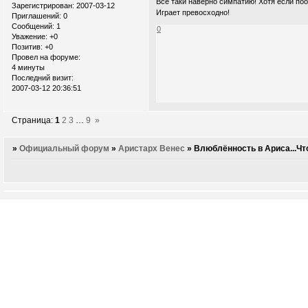
Все таки наверно симпатию! Хотя если по
Зарегистрирован
: 2007-03-12
Играет превосходно!
Приглашений:
0
Сообщений:
1
0
Уважение:
+0
Позитив:
+0
Провел на форуме:
4 минуты
Последний визит:
2007-03-12 20:36:51
Страница:
1
2
3
…
9
»
»
Официальный форум
»
Аристарх Венес
»
Влюблённость в Ариса...Чт