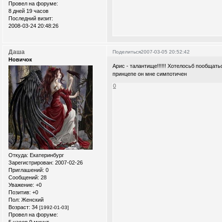
Провел на форуме:
8 дней 19 часов
Последний визит:
2008-03-24 20:48:26
Даша
Поделиться
2007-03-05 20:52:42
Новичок
Арис - талантище!!!!!! Хотелосьб пообщатьс
принцепе он мне симпотичен
0
Откуда:
Екатеринбург
Зарегистрирован
: 2007-02-26
Приглашений:
0
Сообщений:
28
Уважение:
+0
Позитив:
+0
Пол:
Женский
Возраст:
34
[1992-01-03]
Провел на форуме: