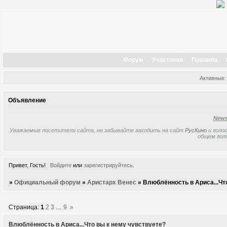
Форум
Участники
Правила
Активные
Объявление
New
Уважаемые посетители сайта, не забывайте заходить на сайт
РусКино
и голос
общем гол
Привет, Гость!
Войдите
или
зарегистрируйтесь
.
»
Официальный форум
»
Аристарх Венес
»
Влюблённость в Ариса...Чт
Страница:
1
2
3
…
9
»
Влюблённость в Ариса...Что вы к нему чувствуете?