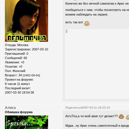
Конечно же без личной симпатии к Арис н
пообщаться с ним, чтобы посмотреть на нег
можем наблюдать на экране.
воть так вот
0
Откуда:
Москва
Зарегистрирован
: 2007-03-10
Приглашений:
0
Сообщений:
66
Уважение:
+0
Позитив:
+0
Пол:
Женский
Возраст:
34
[1992-08-04]
Провел на форуме:
8 часов 11 минут
Последний визит:
2007-03-30 18:54:38
Алиса
Поделиться
2007-03-11 16:22:13
Обаяшка форума
An'uTka,а чо мой авик тут делает??
Мдаа...ну Арис очень симпотичный и вроде