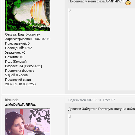
Но сейчас у меня фаза АРИИИИС!!!
0
Откуда:
Бад Киссинген
Зарегистрирован
: 2007-02-19
Приглашений:
0
Сообщений:
1392
Уважение:
+0
Позитив:
+0
Пол:
Женский
Возраст:
34
[1992-01-21]
Провел на форуме:
5 дней 0 часов
Последний визит:
2007-09-18 00:32:53
kisunda
Поделиться
2007-03-11 17:26:07
.::MoDeRaToRRR::.
Девочки.Зайдите в Гостевую книгу на сай
0