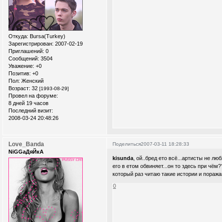
Откуда:
Bursa(Turkey)
Зарегистрирован
: 2007-02-19
Приглашений:
0
Сообщений:
3504
Уважение:
+0
Позитив:
+0
Пол:
Женский
Возраст:
32
[1993-08-29]
Провел на форуме:
8 дней 19 часов
Последний визит:
2008-03-24 20:48:26
Love_Banda
Поделиться
2007-03-11 18:28:33
NiGGaДяЙкА
kisunda
, ой..бред ето всё...артисты не лю
его в етом обвиняет...он то здесь при чём
который раз читаю такие истории и поража
0