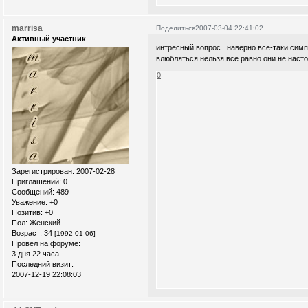
marrisa
Поделиться
2007-03-04 22:41:02
Активный участник
интресный вопрос...наверно всё-таки симпа
влюбляться нельзя,всё равно они не наст
0
Зарегистрирован
: 2007-02-28
Приглашений:
0
Сообщений:
489
Уважение:
+0
Позитив:
+0
Пол:
Женский
Возраст:
34
[1992-01-06]
Провел на форуме:
3 дня 22 часа
Последний визит:
2007-12-19 22:08:03