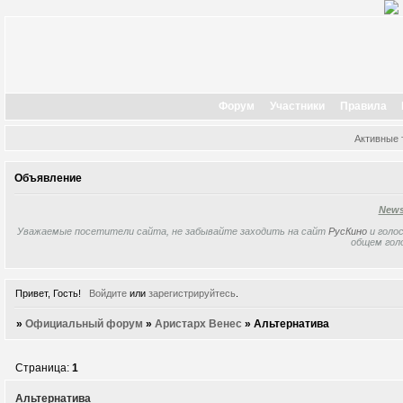
Форум
Участники
Правила
Активные
Объявление
New
Уважаемые посетители сайта, не забывайте заходить на сайт
РусКино
и голос
общем гол
Привет, Гость!
Войдите
или
зарегистрируйтесь
.
»
Официальный форум
»
Аристарх Венес
»
Альтернатива
Страница:
1
Альтернатива