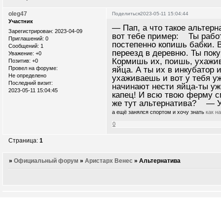
oleg47
Поделиться
2023-05-11 15:04:44
Участник
— Пап, а что такое альтер
Зарегистрирован
: 2023-04-09
вот тебе пример: Ты работ
Приглашений:
0
постепенно копишь бабки. В
Сообщений:
1
переезд в деревню. Ты пок
Уважение:
+0
Кормишь их, поишь, ухажив
Позитив:
+0
Провел на форуме:
яйца. А ты их в инкубатор 
Не определено
ухаживаешь и вот у тебя уж
Последний визит:
начинают нести яйца-ты уж
2023-05-11 15:04:45
капец! И всю твою ферму с
же тут альтернатива? — Ут
а ещё занялся спортом и хочу знать
как н
0
Страница:
1
»
Официальный форум
»
Аристарх Венес
»
Альтернатива