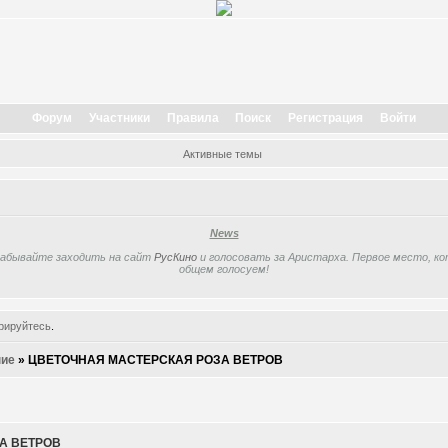
Форум
Участники
Правила
Поиск
Регистрация
Войти
Активные темы
News
забывайте заходить на сайт
РусКино
и голосовать за Аристарха. Первое место, кот
общем голосуем!
рируйтесь
.
ие
»
ЦВЕТОЧНАЯ МАСТЕРСКАЯ РОЗА ВЕТРОВ
А ВЕТРОВ