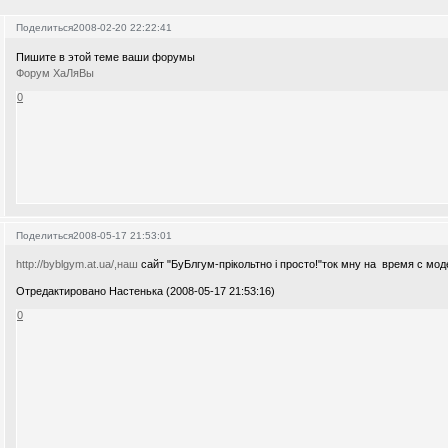
Поделиться
2008-02-20 22:22:41
Пишите в этой теме ваши форумы
Форум ХаЛяВы
0
Поделиться
2008-05-17 21:53:01
http://byblgym.at.ua/,наш
сайт "БуБлгум-прікольтно і просто!"ток мну на время с мод
Отредактировано Настенька (2008-05-17 21:53:16)
0