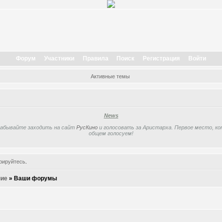
Форум
Участники
Правила
Поиск
Регистрация
Войти
Активные темы
News
забывайте заходить на сайт
РусКино
и голосовать за Аристарха. Первое место, кот
общем голосуем!
рируйтесь
.
ие
»
Ваши форумы