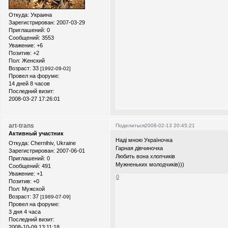
Откуда:
Украина
Зарегистрирован
: 2007-03-29
Приглашений:
0
Сообщений:
3553
Уважение:
+6
Позитив:
+2
Пол:
Женский
Возраст:
33
[1992-09-02]
Провел на форуме:
14 дней 8 часов
Последний визит:
2008-03-27 17:26:01
art-trans
Поделиться
2008-02-13 20:45:21
Активный участник
Наді мною Україночка
Откуда:
Chernihiv, Ukraine
Гарная дівчиночка
Зарегистрирован
: 2007-06-01
Любить вона хлопчиків
Приглашений:
0
Мужненьких молодчиків)))
Сообщений:
491
Уважение:
+1
0
Позитив:
+0
Пол:
Мужской
Возраст:
37
[1989-07-09]
Провел на форуме:
3 дня 4 часа
Последний визит:
2008-10-09 13:11:18