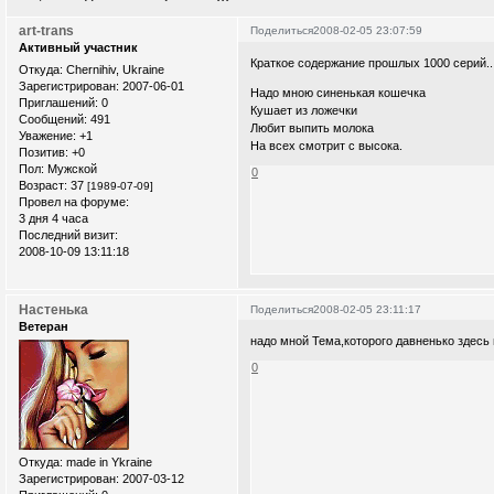
art-trans
Поделиться
2008-02-05 23:07:59
Активный участник
Краткое содержание прошлых 1000 серий...
Откуда:
Chernihiv, Ukraine
Зарегистрирован
: 2007-06-01
Надо мною синенькая кошечка
Приглашений:
0
Кушает из ложечки
Сообщений:
491
Любит выпить молока
Уважение:
+1
На всех смотрит с высока.
Позитив:
+0
Пол:
Мужской
0
Возраст:
37
[1989-07-09]
Провел на форуме:
3 дня 4 часа
Последний визит:
2008-10-09 13:11:18
Настенька
Поделиться
2008-02-05 23:11:17
Ветеран
надо мной Тема,которого давненько здесь
0
Откуда:
made in Ykraine
Зарегистрирован
: 2007-03-12