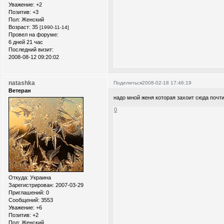
Уважение:
+2
Позитив:
+3
Пол:
Женский
Возраст:
35
[1990-11-14]
Провел на форуме:
6 дней 21 час
Последний визит:
2008-08-12 09:20:02
natashka
Поделиться
2008-02-18 17:46:19
Ветеран
надо мной женя которая захоит сюда почт
0
Откуда:
Украина
Зарегистрирован
: 2007-03-29
Приглашений:
0
Сообщений:
3553
Уважение:
+6
Позитив:
+2
Пол:
Женский