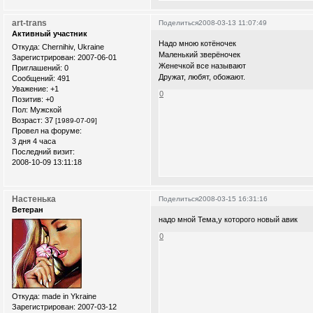
art-trans
Поделиться
2008-03-13 11:07:49
Активный участник
Надо мною котёночек
Откуда:
Chernihiv, Ukraine
Маленький зверёночек
Зарегистрирован
: 2007-06-01
Женечкой все называют
Приглашений:
0
Дружат, любят, обожают.
Сообщений:
491
Уважение:
+1
0
Позитив:
+0
Пол:
Мужской
Возраст:
37
[1989-07-09]
Провел на форуме:
3 дня 4 часа
Последний визит:
2008-10-09 13:11:18
Настенька
Поделиться
2008-03-15 16:31:16
Ветеран
надо мной Тема,у которого новый авик
0
Откуда:
made in Ykraine
Зарегистрирован
: 2007-03-12