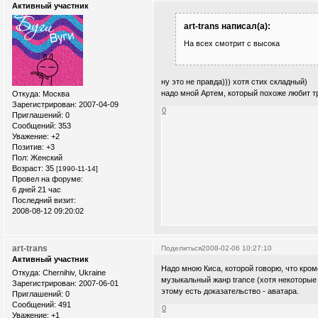
Активный участник
art-trans написал(а):
На всех смотрит с высока
ну это не правда))) хотя стих складный)
надо мной Артем, который похоже любит тр
Откуда:
Москва
Зарегистрирован
: 2007-04-09
0
Приглашений:
0
Сообщений:
353
Уважение:
+2
Позитив:
+3
Пол:
Женский
Возраст:
35
[1990-11-14]
Провел на форуме:
6 дней 21 час
Последний визит:
2008-08-12 09:20:02
art-trans
Поделиться
2008-02-06 10:27:10
Активный участник
Надо мною Киса, которой говорю, что кром
Откуда:
Chernihiv, Ukraine
музыкальный жанр trance (хотя некоторые 
Зарегистрирован
: 2007-06-01
этому есть доказательство - аватара.
Приглашений:
0
Сообщений:
491
0
Уважение:
+1