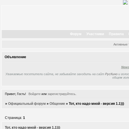
Форум
Участники
Правила
Активные
Объявление
New
Уважаемые посетители сайта, не забывайте заходить на сайт
РусКино
и голос
общем гол
Привет, Гость!
Войдите
или
зарегистрируйтесь
.
»
Официальный форум
»
Общение
»
Тот, кто надо мной - версия 1.1)))
Страница:
1
Тот, кто надо мной - версия 1.1)))