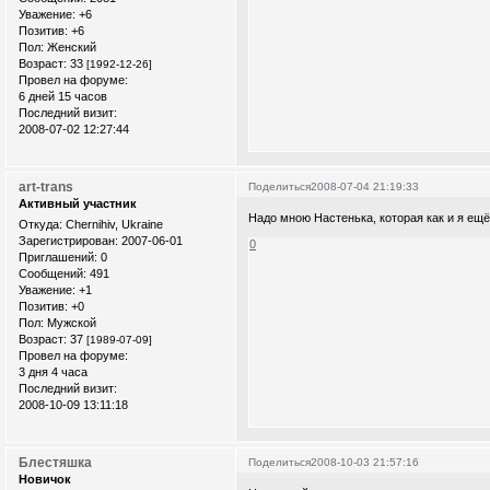
Уважение:
+6
Позитив:
+6
Пол:
Женский
Возраст:
33
[1992-12-26]
Провел на форуме:
6 дней 15 часов
Последний визит:
2008-07-02 12:27:44
art-trans
Поделиться
2008-07-04 21:19:33
Активный участник
Надо мною Настенька, которая как и я ещ
Откуда:
Chernihiv, Ukraine
Зарегистрирован
: 2007-06-01
0
Приглашений:
0
Сообщений:
491
Уважение:
+1
Позитив:
+0
Пол:
Мужской
Возраст:
37
[1989-07-09]
Провел на форуме:
3 дня 4 часа
Последний визит:
2008-10-09 13:11:18
Блестяшка
Поделиться
2008-10-03 21:57:16
Новичок