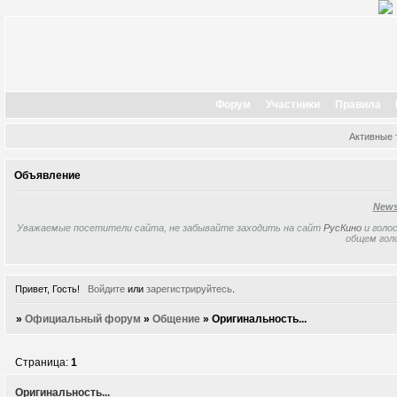
Форум
Участники
Правила
Активные
Объявление
New
Уважаемые посетители сайта, не забывайте заходить на сайт
РусКино
и голос
общем гол
Привет, Гость!
Войдите
или
зарегистрируйтесь
.
»
Официальный форум
»
Общение
»
Оригинальность...
Страница:
1
Оригинальность...