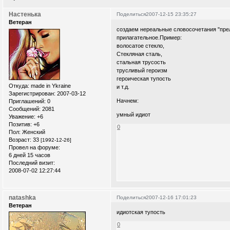
Настенька
Поделиться
2007-12-15 23:35:27
Ветеран
создаем нереальные словосочетания "пре
прилагательное.Пример:
волосатое стекло,
Стекляная сталь,
стальная трусость
трусливый героизм
героическая тупость
Откуда:
made in Ykraine
и т.д.
Зарегистрирован
: 2007-03-12
Начнем:
Приглашений:
0
Сообщений:
2081
умный идиот
Уважение:
+6
Позитив:
+6
0
Пол:
Женский
Возраст:
33
[1992-12-26]
Провел на форуме:
6 дней 15 часов
Последний визит:
2008-07-02 12:27:44
natashka
Поделиться
2007-12-16 17:01:23
Ветеран
идиотская тупость
0