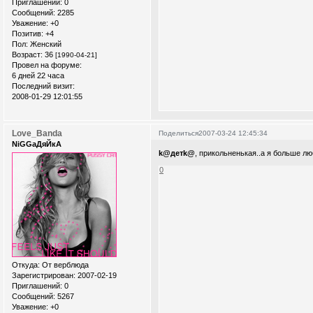
Приглашений:
0
Сообщений:
2285
Уважение:
+0
Позитив:
+4
Пол:
Женский
Возраст:
36
[1990-04-21]
Провел на форуме:
6 дней 22 часа
Последний визит:
2008-01-29 12:01:55
Love_Banda
Поделиться
2007-03-24 12:45:34
NiGGaДяЙкА
k@детk@
, прикольненькая..а я больше л
0
Откуда:
От верблюда
Зарегистрирован
: 2007-02-19
Приглашений:
0
Сообщений:
5267
Уважение:
+0