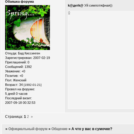
Обаяшка форума
k@детk@
Уй симпотяфная))
0
Откуда:
Бад Киссинген
Зарегистрирован
: 2007-02-19
Приглашений:
0
Сообщений:
1392
Уважение:
+0
Позитив:
+0
Пол:
Женский
Возраст:
34
[1992-01-21]
Провел на форуме:
5 дней 0 часов
Последний визит:
2007-09-18 00:32:53
Страница:
1
2
»
»
Официальный форум
»
Общение
»
А что у вас в сумочке?