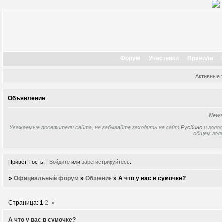
Форум
Участники
Правила
Активные
Объявление
New
Уважаемые посетители сайта, не забывайте заходить на сайт
РусКино
и голос
общем гол
Привет, Гость!
Войдите
или
зарегистрируйтесь
.
»
Официальный форум
»
Общение
»
А что у вас в сумочке?
Страница:
1
2
»
А что у вас в сумочке?