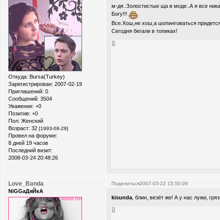
м-дя..Золостистые ща в моде..А я все ник
Богу!!!
Все.Хош,не хош,а шопинговаться придется.
Сегодня бегали в топиках!
0
Откуда:
Bursa(Turkey)
Зарегистрирован
: 2007-02-19
Приглашений:
0
Сообщений:
3504
Уважение:
+0
Позитив:
+0
Пол:
Женский
Возраст:
32
[1993-08-29]
Провел на форуме:
8 дней 19 часов
Последний визит:
2008-03-24 20:48:26
Love_Banda
Поделиться
2007-03-22 15:50:09
NiGGaДяЙкА
kisunda
, блин, везёт же! А у нас лужи, грязь
0