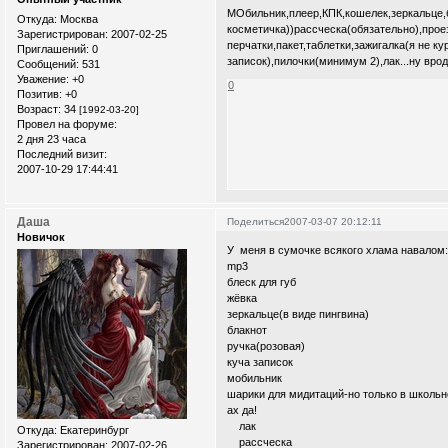
МОбильник,плеер,КПК,кошелек,зеркальце,б
Откуда:
Москва
косметичка))рассческа(обязательно),прое
Зарегистрирован
: 2007-02-25
перчатки,пакет,таблетки,зажигалка(я не ку
Приглашений:
0
записок),пилочки(минимум 2),лак...ну вроде
Сообщений:
531
Уважение:
+0
0
Позитив:
+0
Возраст:
34
[1992-03-20]
Провел на форуме:
2 дня 23 часа
Последний визит:
2007-10-29 17:44:41
Даша
Поделиться
2007-03-07 20:12:11
Новичок
У меня в сумочке всякого хлама навалом
mp3
блеск для губ
жёвка
зеркальце(в виде пингвина)
блакнот
ручка(розовая)
куча записок
мобильник
шарики для мидитаций-но только в школьно
ах да!
лак
Откуда:
Екатеринбург
рассческа
Зарегистрирован
: 2007-02-26