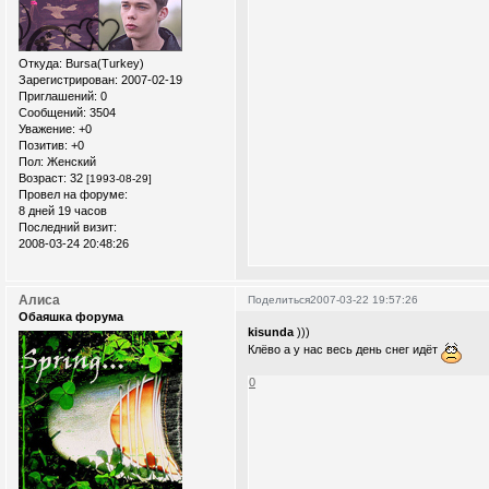
Откуда:
Bursa(Turkey)
Зарегистрирован
: 2007-02-19
Приглашений:
0
Сообщений:
3504
Уважение:
+0
Позитив:
+0
Пол:
Женский
Возраст:
32
[1993-08-29]
Провел на форуме:
8 дней 19 часов
Последний визит:
2008-03-24 20:48:26
Алиса
Поделиться
2007-03-22 19:57:26
Обаяшка форума
kisunda
)))
Клёво а у нас весь день снег идёт
0