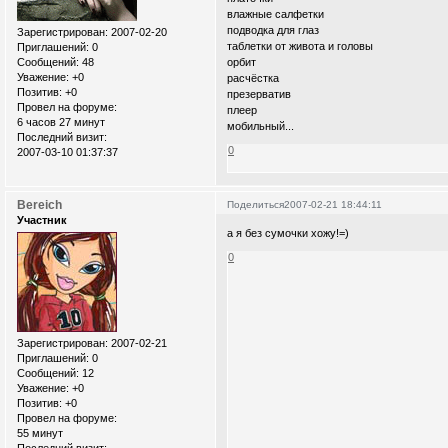
влажные салфетки
подводка для глаз
Зарегистрирован
: 2007-02-20
таблетки от живота и головы
Приглашений:
0
Сообщений:
48
орбит
Уважение:
+0
расчёстка
Позитив:
+0
презерватив
Провел на форуме:
плеер
6 часов 27 минут
мобильный...
Последний визит:
0
2007-03-10 01:37:37
Bereich
Поделиться
2007-02-21 18:44:11
Участник
а я без сумочки хожу!=)
0
Зарегистрирован
: 2007-02-21
Приглашений:
0
Сообщений:
12
Уважение:
+0
Позитив:
+0
Провел на форуме:
55 минут
Последний визит: