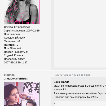
Откуда:
От верблюда
Зарегистрирован
: 2007-02-19
Приглашений:
0
Сообщений:
5267
Уважение:
+0
Позитив:
+0
Пол:
Женский
Провел на форуме:
11 дней 22 часа
Последний визит:
2007-11-29 19:11:17
kisunda
Поделиться
2007-03-22 19:01:50
.::MoDeRaToRRR::.
Love_Banda
ага..я рано порадовалась!!!Сегодня опять
кошмар!!!!
А в сумке у меня вечное стихийное бедствие
Наверно для самообороны была!!!Гы...
0