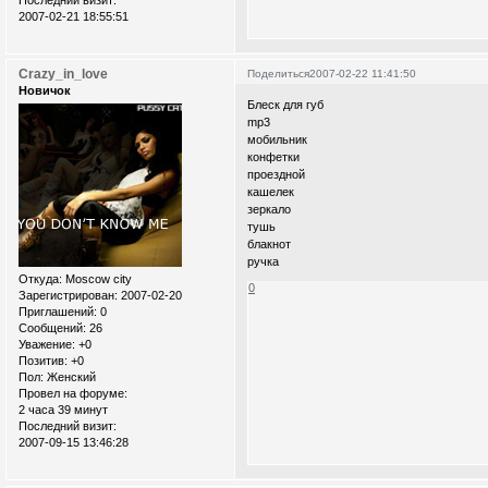
2007-02-21 18:55:51
Crazy_in_love
Поделиться
2007-02-22 11:41:50
Новичок
Блеск для губ
mp3
мобильник
конфетки
проездной
кашелек
зеркало
тушь
блакнот
ручка
Откуда:
Moscow city
0
Зарегистрирован
: 2007-02-20
Приглашений:
0
Сообщений:
26
Уважение:
+0
Позитив:
+0
Пол:
Женский
Провел на форуме:
2 часа 39 минут
Последний визит:
2007-09-15 13:46:28