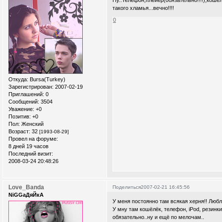
Ну..Телефон,плейер(обязательно!!!!),кошел
такого хламья...вечно!!!!
0
Откуда:
Bursa(Turkey)
Зарегистрирован
: 2007-02-19
Приглашений:
0
Сообщений:
3504
Уважение:
+0
Позитив:
+0
Пол:
Женский
Возраст:
32
[1993-08-29]
Провел на форуме:
8 дней 19 часов
Последний визит:
2008-03-24 20:48:26
Love_Banda
Поделиться
2007-02-21 16:45:56
NiGGaДяЙкА
У меня постоянно там всякая херня!! Люб
У мну там кошёлёк, телефон, iPod, резинки
обязательно..ну и ещё по мелочам..