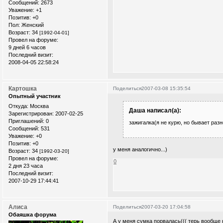
Сообщений:
2673
Уважение:
+1
Позитив:
+0
Пол:
Женский
Возраст:
34
[1992-04-01]
Провел на форуме:
9 дней 6 часов
Последний визит:
2008-04-05 22:58:24
Картошка
Поделиться
2007-03-08 15:35:54
Опытный участник
Откуда:
Москва
Даша написал(а):
Зарегистрирован
: 2007-02-25
Приглашений:
0
зажигалка(я не курю, но бывает разн
Сообщений:
531
Уважение:
+0
Позитив:
+0
у меня аналогично...)
Возраст:
34
[1992-03-20]
Провел на форуме:
0
2 дня 23 часа
Последний визит:
2007-10-29 17:44:41
Алиса
Поделиться
2007-03-20 17:04:58
Обаяшка форума
А у меня сумка порвалась((( терь вообще н