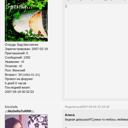
0
Откуда:
Бад Киссинген
Зарегистрирован
: 2007-02-19
Приглашений:
0
Сообщений:
1392
Уважение:
+0
Позитив:
+0
Пол:
Женский
Возраст:
34
[1992-01-21]
Провел на форуме:
5 дней 0 часов
Последний визит:
2007-09-18 00:32:53
kisunda
Поделиться
2007-03-20 22:16:33
.::MoDeRaToRRR::.
Алиса
бедная девушка!!!Сумка-то небось любима