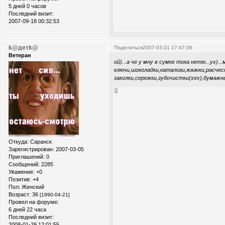
5 дней 0 часов
Последний визит:
2007-09-18 00:32:53
k@детk@
Поделиться
2007-03-21 17:47:06
Ветеран
ой)...а че у мну в сумке тока нетю...ух)..
ключи,шоколадки,каталоги,жвачки,расческ
заколки,сережки,зубочистки(хех),бумажн
0
Откуда:
Саранск
Зарегистрирован
: 2007-03-05
Приглашений:
0
Сообщений:
2285
Уважение:
+0
Позитив:
+4
Пол:
Женский
Возраст:
36
[1990-04-21]
Провел на форуме:
6 дней 22 часа
Последний визит:
2008-01-29 12:01:55