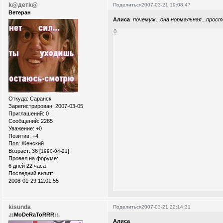
k@детk@
Поделиться
2007-03-21 19:08:47
Ветеран
Алиса
почемуж...она нормальная...прос
0
Откуда:
Саранск
Зарегистрирован
: 2007-03-05
Приглашений:
0
Сообщений:
2285
Уважение:
+0
Позитив:
+4
Пол:
Женский
Возраст:
36
[1990-04-21]
Провел на форуме:
6 дней 22 часа
Последний визит:
2008-01-29 12:01:55
kisunda
Поделиться
2007-03-21 22:14:31
.::MoDeRaToRRR::.
Алиса