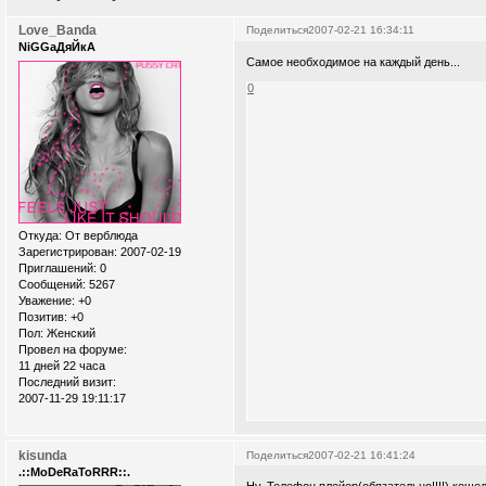
Love_Banda
Поделиться
2007-02-21 16:34:11
NiGGaДяЙкА
Самое необходимое на каждый день...
0
Откуда:
От верблюда
Зарегистрирован
: 2007-02-19
Приглашений:
0
Сообщений:
5267
Уважение:
+0
Позитив:
+0
Пол:
Женский
Провел на форуме:
11 дней 22 часа
Последний визит:
2007-11-29 19:11:17
kisunda
Поделиться
2007-02-21 16:41:24
.::MoDeRaToRRR::.