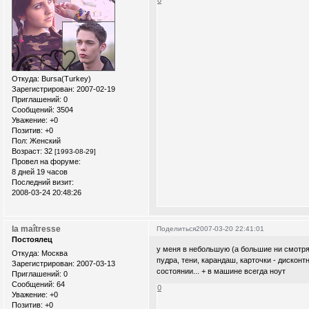
0
Откуда:
Bursa(Turkey)
Зарегистрирован
: 2007-02-19
Приглашений:
0
Сообщений:
3504
Уважение:
+0
Позитив:
+0
Пол:
Женский
Возраст:
32
[1993-08-29]
Провел на форуме:
8 дней 19 часов
Последний визит:
2008-03-24 20:48:26
la maîtresse
Поделиться
2007-03-20 22:41:01
Постоялец
у меня в небольшую (а большие ни смотря
Откуда:
Москва
пудра, тени, карандаш, карточки - дисконт
Зарегистрирован
: 2007-03-13
состоянии... + в машине всегда ноут
Приглашений:
0
Сообщений:
64
0
Уважение:
+0
Позитив:
+0