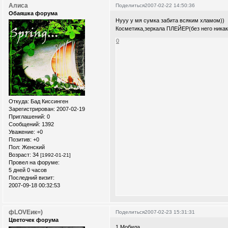
Алиса
Поделиться
2007-02-22 14:50:36
Обаяшка форума
Нууу у мя сумка забита всяким хламом))
Косметика,зеркала ПЛЕЙЕР(без него никак)
0
Откуда:
Бад Киссинген
Зарегистрирован
: 2007-02-19
Приглашений:
0
Сообщений:
1392
Уважение:
+0
Позитив:
+0
Пол:
Женский
Возраст:
34
[1992-01-21]
Провел на форуме:
5 дней 0 часов
Последний визит:
2007-09-18 00:32:53
фLOVEик=)
Поделиться
2007-02-23 15:31:31
Цветочек форума
1.Мобила