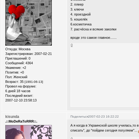
2. плеер
3. ключи
4. проездной
5. кошелёк
6.косметичка
7. расчёска и всякие заколки
вроде это самое главное.......
0
Откуда:
Москва
Зарегистрирован
: 2007-02-21
Приглашений:
0
Сообщений:
4364
Уважение:
+2
Позитив:
+0
Пол:
Женский
Возраст:
35
[1991-06-13]
Провел на форуме:
6 дней 18 часов
Последний визит:
2007-12-10 23:58:13
kisunda
Поделиться
2007-02-23 16:22:22
.::MoDeRaToRRR::.
А я когда в Украинской школе училась,то 
списать", до "пойдем сегодня погуляем"...
0