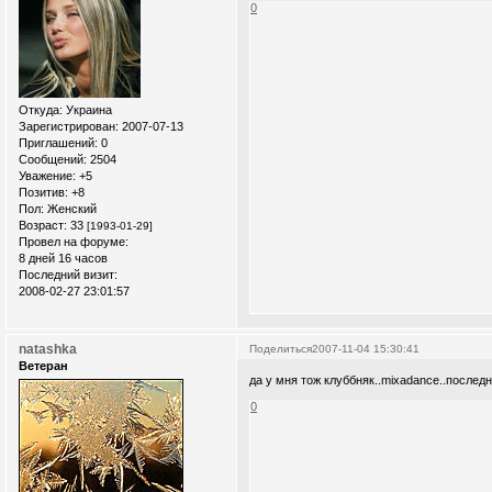
0
Откуда:
Украина
Зарегистрирован
: 2007-07-13
Приглашений:
0
Сообщений:
2504
Уважение:
+5
Позитив:
+8
Пол:
Женский
Возраст:
33
[1993-01-29]
Провел на форуме:
8 дней 16 часов
Последний визит:
2008-02-27 23:01:57
natashka
Поделиться
2007-11-04 15:30:41
Ветеран
да у мня тож клуббняк..mixadance..послед
0