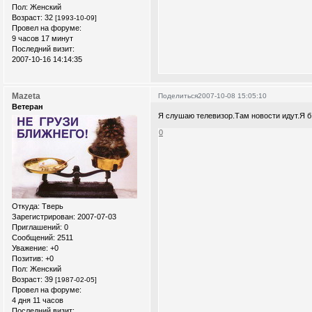
Пол:
Женский
Возраст:
32
[1993-10-09]
Провел на форуме:
9 часов 17 минут
Последний визит:
2007-10-16 14:14:35
Mazeta
Поделиться
2007-10-08 15:05:10
Ветеран
Я слушаю телевизор.Там новости идут.Я б 
0
Откуда:
Тверь
Зарегистрирован
: 2007-07-03
Приглашений:
0
Сообщений:
2511
Уважение:
+0
Позитив:
+0
Пол:
Женский
Возраст:
39
[1987-02-05]
Провел на форуме:
4 дня 11 часов
Последний визит: