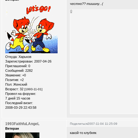
честно?? тишину...(
0
Откуда:
Xарьков
Зарегистрирован
: 2007-04-26
Приглашений:
0
Сообщений:
2282
Уважение:
+0
Позитив:
+2
Пол:
Женский
Возраст:
32
[1993-11-01]
Провел на форуме:
7 дней 15 часов
Последний визит:
2008-03-29 22:43:58
1993FaithfuLAngeL
Поделиться
2007-11-04 11:25:09
Ветеран
какой-то клубняк