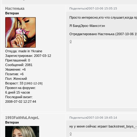
Настенька
Поделиться
2007-10-06 15:05:15
Ветеран
Просто интересно,кто что слушает,когда 
Я БандЭрос-Манхэтэн
Отредактировано Настенька (2007-10-06 15
0
Откуда:
made in Ykraine
Зарегистрирован
: 2007-03-12
Приглашений:
0
Сообщений:
2081
Уважение:
+6
Позитив:
+6
Пол:
Женский
Возраст:
33
[1992-12-26]
Провел на форуме:
6 дней 15 часов
Последний визит:
2008-07-02 12:27:44
1993FaithfuLAngeL
Поделиться
2007-10-06 19:45:14
Ветеран
ну у меня сейчас играет backstreet_boys_
0