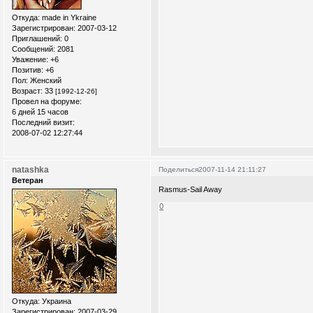
Откуда:
made in Ykraine
Зарегистрирован
: 2007-03-12
Приглашений:
0
Сообщений:
2081
Уважение:
+6
Позитив:
+6
Пол:
Женский
Возраст:
33
[1992-12-26]
Провел на форуме:
6 дней 15 часов
Последний визит:
2008-07-02 12:27:44
natashka
Поделиться
2007-11-14 21:11:27
Ветеран
Rasmus-Sail Away
0
Откуда:
Украина
Зарегистрирован
: 2007-03-29