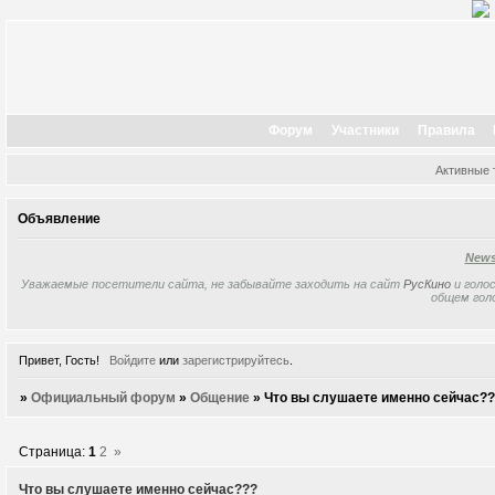
Форум
Участники
Правила
Активные
Объявление
New
Уважаемые посетители сайта, не забывайте заходить на сайт
РусКино
и голос
общем гол
Привет, Гость!
Войдите
или
зарегистрируйтесь
.
»
Официальный форум
»
Общение
»
Что вы слушаете именно сейчас?
Страница:
1
2
»
Что вы слушаете именно сейчас???