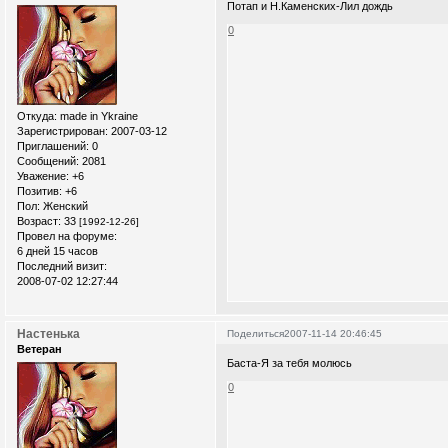
Потап и Н.Каменских-Лил дождь
0
Откуда:
made in Ykraine
Зарегистрирован
: 2007-03-12
Приглашений:
0
Сообщений:
2081
Уважение:
+6
Позитив:
+6
Пол:
Женский
Возраст:
33
[1992-12-26]
Провел на форуме:
6 дней 15 часов
Последний визит:
2008-07-02 12:27:44
Настенька
Поделиться
2007-11-14 20:46:45
Ветеран
Баста-Я за тебя молюсь
0