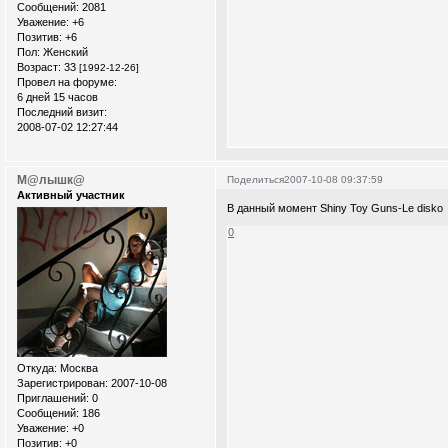
Сообщений:
2081
Уважение:
+6
Позитив:
+6
Пол:
Женский
Возраст:
33
[1992-12-26]
Провел на форуме:
6 дней 15 часов
Последний визит:
2008-07-02 12:27:44
М@лышк@
Поделиться
2007-10-08 09:37:59
Активный участник
В данный момент Shiny Toy Guns-Le disko
0
Откуда:
Москва
Зарегистрирован
: 2007-10-08
Приглашений:
0
Сообщений:
186
Уважение:
+0
Позитив:
+0