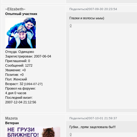
~Elizabeth~
Поделиться
2007-09-30 20:23:54
Опытный участник
Глазки и волосы ыыы)
0
Откуда:
Одинцово
Зарегистрирован
: 2007-06-04
Приглашений:
0
Сообщений:
1272
Уважение:
+0
Позитив:
+0
Пол:
Женский
Возраст:
32
[1994-07-27]
Провел на форуме:
4 дня 0 часов
Последний визит:
2007-12-04 21:12:56
Mazeta
Поделиться
2007-10-01 21:59:37
Ветеран
Губки...прям зацеловала бы!!!
0