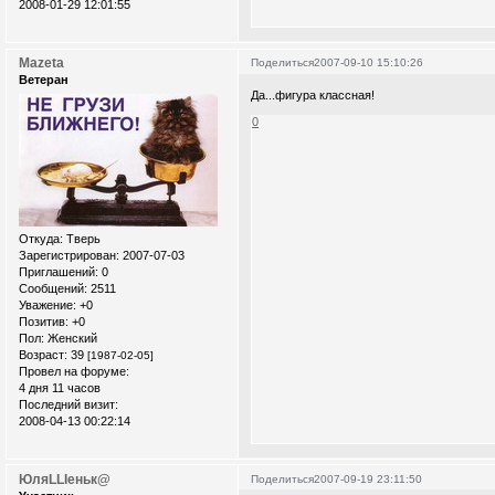
2008-01-29 12:01:55
Mazeta
Поделиться
2007-09-10 15:10:26
Ветеран
Да...фигура классная!
0
Откуда:
Тверь
Зарегистрирован
: 2007-07-03
Приглашений:
0
Сообщений:
2511
Уважение:
+0
Позитив:
+0
Пол:
Женский
Возраст:
39
[1987-02-05]
Провел на форуме:
4 дня 11 часов
Последний визит:
2008-04-13 00:22:14
ЮляLLIеньк@
Поделиться
2007-09-19 23:11:50