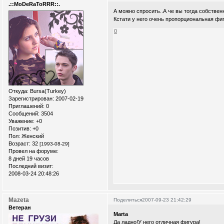
.::MoDeRaToRRR::.
А можно спросить..А че вы тогда собствен
Кстати у него очень пропорциональная фиг
0
Откуда:
Bursa(Turkey)
Зарегистрирован
: 2007-02-19
Приглашений:
0
Сообщений:
3504
Уважение:
+0
Позитив:
+0
Пол:
Женский
Возраст:
32
[1993-08-29]
Провел на форуме:
8 дней 19 часов
Последний визит:
2008-03-24 20:48:26
Mazeta
Поделиться
2007-09-23 21:42:29
Ветеран
Marta
Да ладно!У него отличная фигура!