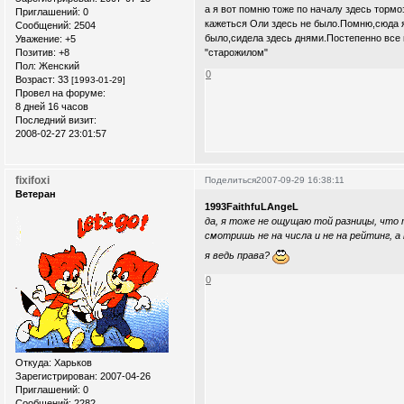
а я вот помню тоже по началу здесь тормо
Приглашений:
0
кажеться Оли здесь не было.Помню,сюда я 
Сообщений:
2504
было,сидела здесь днями.Постепенно все к
Уважение:
+5
Позитив:
+8
"старожилом"
Пол:
Женский
0
Возраст:
33
[1993-01-29]
Провел на форуме:
8 дней 16 часов
Последний визит:
2008-02-27 23:01:57
fixifoxi
Поделиться
2007-09-29 16:38:11
Ветеран
1993FaithfuLAngeL
да, я тоже не ощущаю той разницы, что 
смотришь не на числа и не на рейтинг, а
я ведь права?
0
Откуда:
Xарьков
Зарегистрирован
: 2007-04-26
Приглашений:
0
Сообщений:
2282