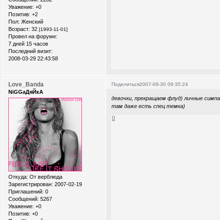
Уважение:
+0
Позитив:
+2
Пол:
Женский
Возраст:
32
[1993-11-01]
Провел на форуме:
7 дней 15 часов
Последний визит:
2008-03-29 22:43:58
Love_Banda
Поделиться
2007-09-30 09:35:24
NiGGaДяЙкА
девочки, прекращаем флуд) личные сим
там даже есть спец темка)
0
Откуда:
От верблюда
Зарегистрирован
: 2007-02-19
Приглашений:
0
Сообщений:
5267
Уважение:
+0
Позитив:
+0