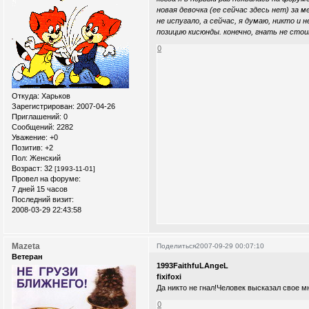
новая девочка (ее сейчас здесь нет) за 
не испугало, а сейчас, я думаю, никто и
позицию кисюнды. конечно, гнать не стоит
0
Откуда:
Xарьков
Зарегистрирован
: 2007-04-26
Приглашений:
0
Сообщений:
2282
Уважение:
+0
Позитив:
+2
Пол:
Женский
Возраст:
32
[1993-11-01]
Провел на форуме:
7 дней 15 часов
Последний визит:
2008-03-29 22:43:58
Mazeta
Поделиться
2007-09-29 00:07:10
Ветеран
1993FaithfuLAngeL
fixifoxi
Да никто не гнал!Человек высказал свое м
0