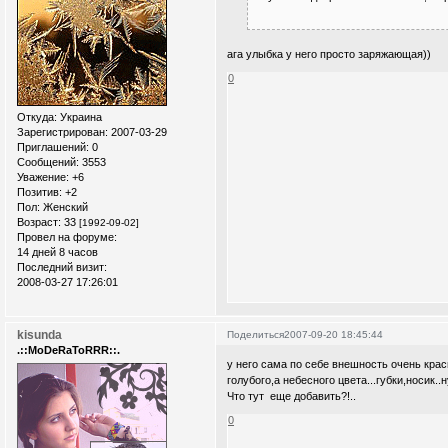
ага улыбка у него просто заряжающая))
0
Откуда:
Украина
Зарегистрирован
: 2007-03-29
Приглашений:
0
Сообщений:
3553
Уважение:
+6
Позитив:
+2
Пол:
Женский
Возраст:
33
[1992-09-02]
Провел на форуме:
14 дней 8 часов
Последний визит:
2008-03-27 17:26:01
kisunda
Поделиться
2007-09-20 18:45:44
.::MoDeRaToRRR::.
у него сама по себе внешность очень кра
голубого,а небесного цвета...губки,носик
Что тут еще добавить?!..
0