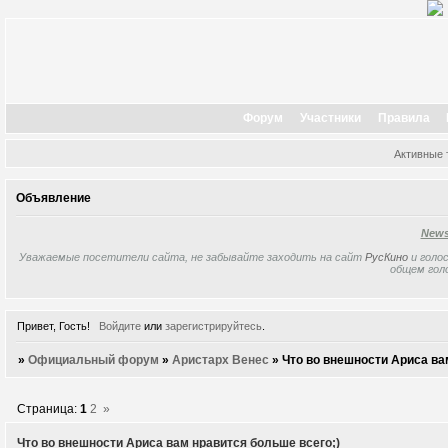
Форум
Участники
Правила
Активные
Объявление
New
Уважаемые посетители сайта, не забывайте заходить на сайт
РусКино
и голос
общем гол
Привет, Гость!
Войдите
или
зарегистрируйтесь
.
»
Официальный форум
»
Аристарх Венес
»
Что во внешности Ариса ва
Страница:
1
2
»
Что во внешности Ариса вам нравится больше всего;)