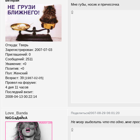
Ветеран
Мне губы, носик и причесочка
0
Откуда:
Тверь
Зарегистрирован
: 2007-07-03
Приглашений:
0
Сообщений:
2511
Уважение:
+0
Позитив:
+0
Пол:
Женский
Возраст:
39
[1987-02-05]
Провел на форуме:
4 дня 11 часов
Последний визит:
2008-04-13 00:22:14
Love_Banda
Поделиться
2007-08-29 06:01:20
NiGGaДяЙкА
Не могу выделить что-то одно..мне прос
0