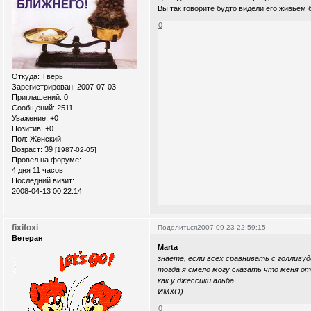
Вы так говорите будто видели его живьем 
0
Откуда:
Тверь
Зарегистрирован
: 2007-07-03
Приглашений:
0
Сообщений:
2511
Уважение:
+0
Позитив:
+0
Пол:
Женский
Возраст:
39
[1987-02-05]
Провел на форуме:
4 дня 11 часов
Последний визит:
2008-04-13 00:22:14
fixifoxi
Поделиться
2007-09-23 22:59:15
Ветеран
Marta
знаете, если всех сравнивать с голливудс
тогда я смело могу сказать что меня от
как у джессики альба.
ИМХО)
0