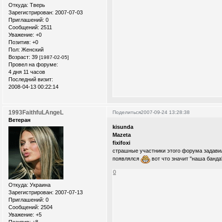
Откуда:
Тверь
Зарегистрирован
: 2007-07-03
Приглашений:
0
Сообщений:
2511
Уважение:
+0
Позитив:
+0
Пол:
Женский
Возраст:
39
[1987-02-05]
Провел на форуме:
4 дня 11 часов
Последний визит:
2008-04-13 00:22:14
1993FaithfuLAngeL
Поделиться
2007-09-24 13:28:38
Ветеран
kisunda
Mazeta
fixifoxi
страшные участники этого форума задави
появлялся
вот что значит "наша банда"
0
Откуда:
Украина
Зарегистрирован
: 2007-07-13
Приглашений:
0
Сообщений:
2504
Уважение:
+5
Позитив:
+8