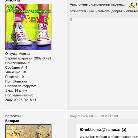
Участник
Арис очень симпотичный парень.......
Н
зажигательный; и улыбка: добрая и обаят
0
Откуда:
Москва
Зарегистрирован
: 2007-06-21
Приглашений:
0
Сообщений:
4
Уважение:
+0
Позитив:
+0
Пол:
Женский
Провел на форуме:
1 час 16 минут
Последний визит:
2007-09-28 20:18:41
natashka
Поделиться
2007-09-19 23:15:09
Ветеран
ЮляLLIеньк@ написал(а):
и улыбка: добрая и обаятельная, в