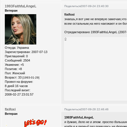
1993FaithfuLAngeL
Поделиться
2007-09-24 23:40:30
Ветеран
fixifoxi
знаешь,я вот уже не впервую замечаю,что 
всем остальным,на него наезжают и он бо
Отредактировано 1993FaithfuLAngeL (2007-
0
Откуда:
Украина
Зарегистрирован
: 2007-07-13
Приглашений:
0
Сообщений:
2504
Уважение:
+5
Позитив:
+8
Пол:
Женский
Возраст:
33
[1993-01-29]
Провел на форуме:
8 дней 16 часов
Последний визит:
2008-02-27 23:01:57
fixifoxi
Поделиться
2007-09-28 22:46:46
Ветеран
1993FaithfuLAngeL
я думаю, дело не в этом. просто больши
когда я в первый раз появилась на форуме