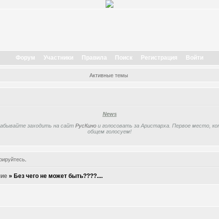
Форум
Участники
Правила
Поиск
Регистрация
Войти
Активные темы
News
забывайте заходить на сайт
РусКино
и голосовать за Аристарха. Первое место, кот
общем голосуем!
рируйтесь
.
ие
»
Без чего не может быть????....