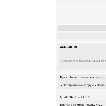
Объявление
Уважаемые посетители сайта, не 
Привет, Гость!
Войдите
или
зарегист
»
Официальный форум
»
Общен
Страница:
«
1
2
3
4
»
Без чего не может быть????....