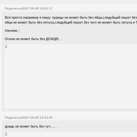
Поделиться
2007-06-09 19:41:17
Всё просто:например я пишу: курицы не может быть без яйца,следуйщий пишет без
яйца не может быть без петуха,следуйщий пишет без чего не может быть петуха и Т.
Начнём:::
Осени не может быть без ДОЖДЯ...
0
Поделиться
2007-06-09 19:43:05
дождь не может быть без туч.......
0