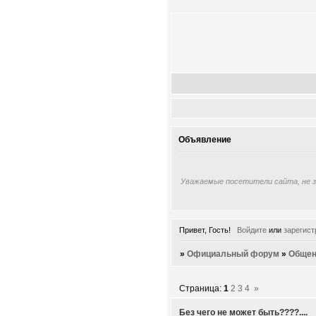
Объявление
Уважаемые посетители сайта, не 
Привет, Гость!
Войдите
или
зарегист
»
Официальный форум
»
Общен
Страница:
1
2
3
4
»
Без чего не может быть????....