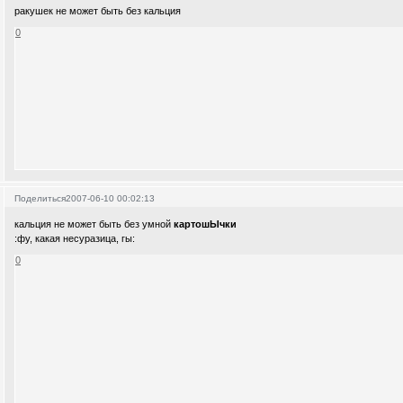
ракушек не может быть без кальция
0
Поделиться
2007-06-10 00:02:13
кальция не может быть без умной
картошЫчки
:фу, какая несуразица, гы:
0