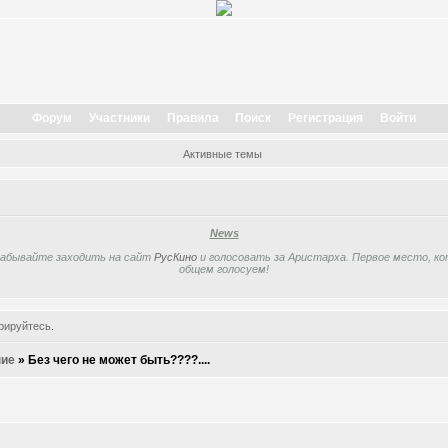
Форум
Участники
Правила
Поиск
Регистрация
Войти
Активные темы
News
забывайте заходить на сайт
РусКино
и голосовать за Аристарха. Первое место, кот
общем голосуем!
рируйтесь
.
ие
»
Без чего не может быть????....