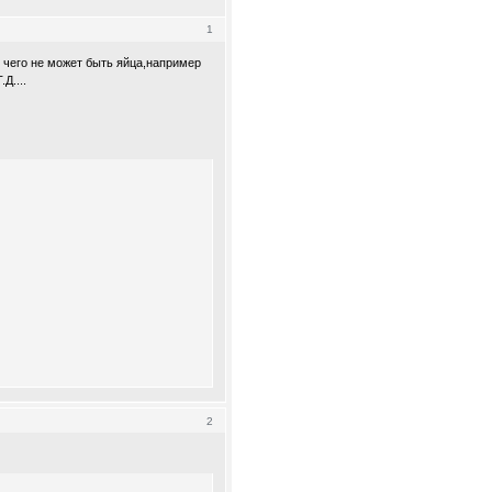
1
 чего не может быть яйца,например
Д....
2