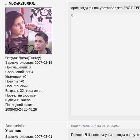
.::MoDeRaToRRR::.
Арис,когда ты почувствовал,что: "ВОТ Т
0
Откуда:
Bursa(Turkey)
Зарегистрирован
: 2007-02-19
Приглашений:
0
Сообщений:
3504
Уважение:
+0
Позитив:
+0
Пол:
Женский
Возраст:
32
[1993-08-29]
Провел на форуме:
8 дней 19 часов
Последний визит:
2008-03-24 20:48:26
Anasteisha
Поделиться
2007-03-01 10:23:50
Участник
Привет! Я бы хотела узнать когда начнутс
Зарегистрирован
: 2007-03-01