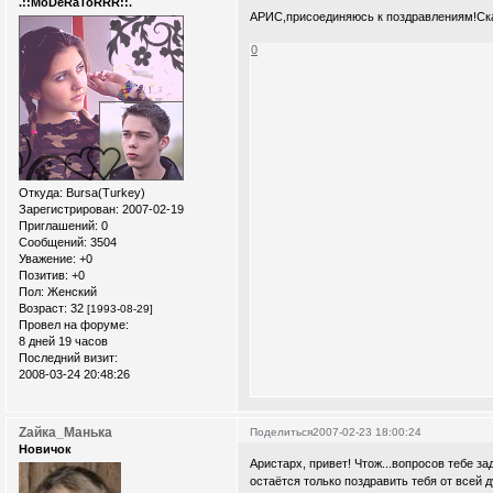
.::MoDeRaToRRR::.
АРИС,присоединяюсь к поздравлениям!Ска
0
Откуда:
Bursa(Turkey)
Зарегистрирован
: 2007-02-19
Приглашений:
0
Сообщений:
3504
Уважение:
+0
Позитив:
+0
Пол:
Женский
Возраст:
32
[1993-08-29]
Провел на форуме:
8 дней 19 часов
Последний визит:
2008-03-24 20:48:26
Zайка_Манька
Поделиться
2007-02-23 18:00:24
Новичок
Аристарх, привет! Чтож...вопросов тебе за
остаётся только поздравить тебя от всей 