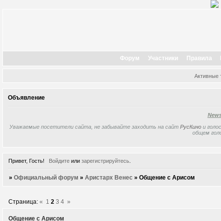
Форум
Участники
Правила
Активные
Объявление
New
Уважаемые посетители сайта, не забывайте заходить на сайт
РусКино
и голос
общем гол
Привет, Гость!
Войдите
или
зарегистрируйтесь
.
»
Официальный форум
»
Аристарх Венес
»
Общение с Арисом
Страница:
«
1
2
3
4
»
Общение с Арисом