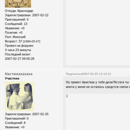
Откуда:
Краснодар
Зарегистрирован
: 2007-02-22
Приглашений:
0
Сообщений:
13
Уважение:
+0
Позитив:
+0
Пол:
Женский
Возраст:
37
[1989-05-07]
Провел на форуме:
3 часа 23 минуты
Последний визит:
2007-02-27 09:55:28
Настюхахахаха
Поделиться
2007-02-25 12:13:12
Участник
Ну привет Арис!как у тебя дела?Кстати т
инета у меня не осталось средстсв связи
0
Зарегистрирован
: 2007-02-25
Приглашений:
0
Сообщений:
8
Уважение:
+0