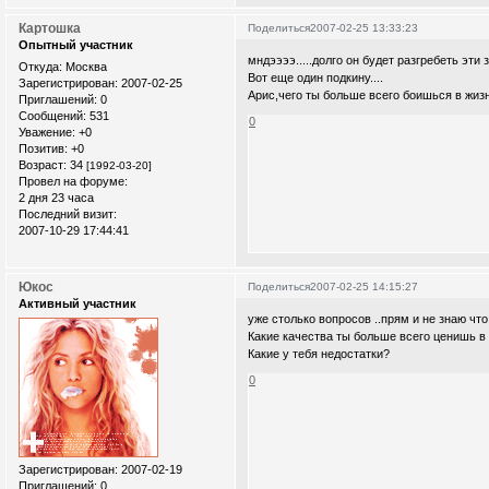
Картошка
Поделиться
2007-02-25 13:33:23
Опытный участник
мндээээ.....долго он будет разгребеть эти 
Откуда:
Москва
Вот еще один подкину....
Зарегистрирован
: 2007-02-25
Арис,чего ты больше всего боишься в жиз
Приглашений:
0
Сообщений:
531
0
Уважение:
+0
Позитив:
+0
Возраст:
34
[1992-03-20]
Провел на форуме:
2 дня 23 часа
Последний визит:
2007-10-29 17:44:41
Юкос
Поделиться
2007-02-25 14:15:27
Активный участник
уже столько вопросов ..прям и не знаю чт
Какие качества ты больше всего ценишь в
Какие у тебя недостатки?
0
Зарегистрирован
: 2007-02-19
Приглашений:
0