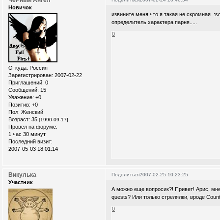
ЧеРный Ангел
Новичок
извините меня что я такая не скромная :sor
определитель характера парня.....
0
Откуда:
Россия
Зарегистрирован
: 2007-02-22
Приглашений:
0
Сообщений:
15
Уважение:
+0
Позитив:
+0
Пол:
Женский
Возраст:
35
[1990-09-17]
Провел на форуме:
1 час 30 минут
Последний визит:
2007-05-03 18:01:14
Викулька
Поделиться
2007-02-25 10:23:25
Участник
А можно еще вопросик?! Привет! Арис, мн
quests? Или только стрелялки, вроде Count
0