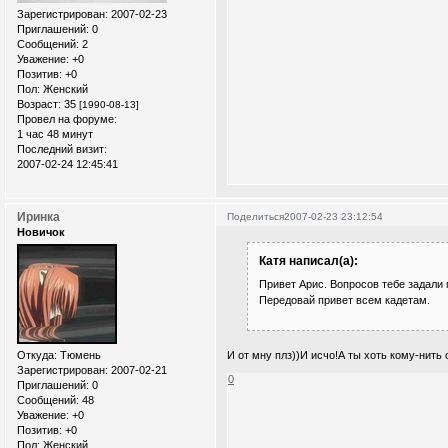
Зарегистрирован
: 2007-02-23
Приглашений:
0
Сообщений:
2
Уважение:
+0
Позитив:
+0
Пол:
Женский
Возраст:
35
[1990-08-13]
Провел на форуме:
1 час 48 минут
Последний визит:
2007-02-24 12:45:41
Иринка
Поделиться
2007-02-23 23:12:54
Новичок
Катя написал(а):
Привет Арис. Вопросов тебе задал
Передовай привет всем кадетам.
И от мну плз))И исчо!А ты хоть кому-нить
Откуда:
Тюмень
Зарегистрирован
: 2007-02-21
0
Приглашений:
0
Сообщений:
48
Уважение:
+0
Позитив:
+0
Пол:
Женский