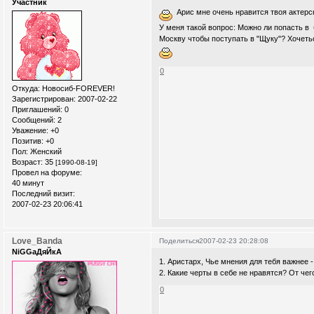
Участник
Арис мне очень нравится твоя актерск
У меня такой вопрос: Можно ли попасть в 
Москву чтобы поступать в "Щуку"? Хоче
0
Откуда:
Новосиб-FOREVER!
Зарегистрирован
: 2007-02-22
Приглашений:
0
Сообщений:
2
Уважение:
+0
Позитив:
+0
Пол:
Женский
Возраст:
35
[1990-08-19]
Провел на форуме:
40 минут
Последний визит:
2007-02-23 20:06:41
Love_Banda
Поделиться
2007-02-23 20:28:08
NiGGaДяЙкА
1. Аристарх, Чье мнения для тебя важнее -
2. Какие черты в себе не нравятся? От че
0