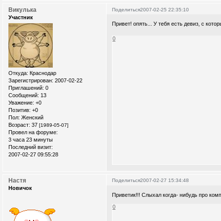
Викулька
Поделиться
2007-02-25 22:35:10
Участник
Привет! опять... У тебя есть девиз, с кот
0
Откуда:
Краснодар
Зарегистрирован
: 2007-02-22
Приглашений:
0
Сообщений:
13
Уважение:
+0
Позитив:
+0
Пол:
Женский
Возраст:
37
[1989-05-07]
Провел на форуме:
3 часа 23 минуты
Последний визит:
2007-02-27 09:55:28
Настя
Поделиться
2007-02-27 15:34:48
Новичок
Приветик!!! Слыхал когда- нибудь про ко
0