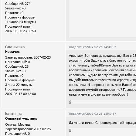
Сообщений:
274
Уважение:
+0
Позитив:
+0
Провел на форуме:
11 часов 54 минуты
Последний визит:
2007-03-30 23:35:53
Солнышко
Поделиться
2007-02-25 14:38:26
Новичок
Аристарх!Во-первых, поздравляю Вас с 23
Зарегистрирован
: 2007-02-23
рядом, чтобы Ваши глаза блестели от сча
Приглашений:
0
счастливой улыбки!Желаю Вам всегда ост
Сообщений:
28
воспитанным человеком, сохраняя семейны
Уважение:
+0
человеком!Будьте всегда таким достойны
Позитив:
+0
Вы действительно талантливо играете и зд
Провел на форуме:
3 часа 22 минуты
преемники! И вопросы : есть ли в Вашей ж
Последний визит:
доверяете ему(ей) стопроцентно? Планир
2007-03-17 00:48:00
нежели чем в фильмах или наоборот?
0
Картошка
Поделиться
2007-02-25 14:40:57
Опытный участник
Да кстати точно! С прошедшим тебя празднико
Откуда:
Москва
Зарегистрирован
: 2007-02-25
0
Приглашений:
0