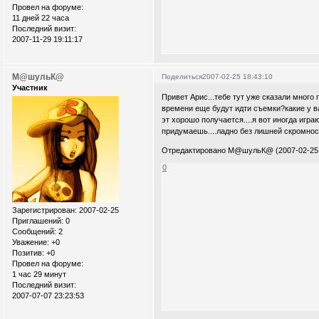
Провел на форуме:
11 дней 22 часа
Последний визит:
2007-11-29 19:11:17
М@шульК@
Поделиться
2007-02-25 18:43:10
Участник
Привет Арис...тебе тут уже сказали много 
времени еще будут идти съемки?какие у ва
эт хорошо получается....я вот иногда играю
придумаешь....ладно без лишней скромнос
Отредактировано М@шульК@ (2007-02-25 
0
Зарегистрирован
: 2007-02-25
Приглашений:
0
Сообщений:
2
Уважение:
+0
Позитив:
+0
Провел на форуме:
1 час 29 минут
Последний визит:
2007-07-07 23:23:53