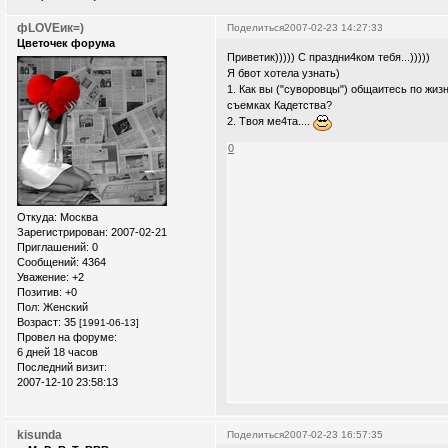
фLOVEик=)
Поделиться
2007-02-23 14:27:33
Цветочек форума
Приветик))))) С праздни4ком тебя...)))))
Я бвот хотела узнать)
1. Как вы ("суворовцы") общаитесь по жизн
съемках Кадетства?
2. Твоя ме4та....
0
Откуда:
Москва
Зарегистрирован
: 2007-02-21
Приглашений:
0
Сообщений:
4364
Уважение:
+2
Позитив:
+0
Пол:
Женский
Возраст:
35
[1991-06-13]
Провел на форуме:
6 дней 18 часов
Последний визит:
2007-12-10 23:58:13
kisunda
Поделиться
2007-02-23 16:57:35