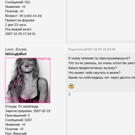
Сообщений:
531
Уважение:
+0
Позитив:
+0
Возраст:
34
[1992-03-20]
Провел на форуме:
2 дня 23 часа
Последний визит:
2007-10-29 17:44:41
Love_Banda
Поделиться
2007-02-25 18:33:08
NiGGaДяЙкА
К чьему мнению ты прислушиваешься?
Что ты не умеешь, но очень хотел бы уме
Какую предпочитаешь музыку?
Что может тебя смутить в жизни?
Каким ты себя видишь лет через десять-п
0
Откуда:
От верблюда
Зарегистрирован
: 2007-02-19
Приглашений:
0
Сообщений:
5267
Уважение:
+0
Позитив:
+0
Пол:
Женский