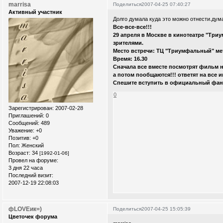
marrisa
Поделиться
2007-04-25 07:40:27
Активный участник
Долго думала куда это можно отнести.дум
Все-все-все!!!
29 апреля в Москве в кинотеатре "Триу
зрителями.
Место встречи: ТЦ "Триумфальный" ме
Время: 16.30
Сначала все вместе посмотрят фильм н
а потом пообщаются!!! ответят на все 
Спешите вступить в официальный фан-к
0
Зарегистрирован
: 2007-02-28
Приглашений:
0
Сообщений:
489
Уважение:
+0
Позитив:
+0
Пол:
Женский
Возраст:
34
[1992-01-06]
Провел на форуме:
3 дня 22 часа
Последний визит:
2007-12-19 22:08:03
фLOVEик=)
Поделиться
2007-04-25 15:05:39
Цветочек форума