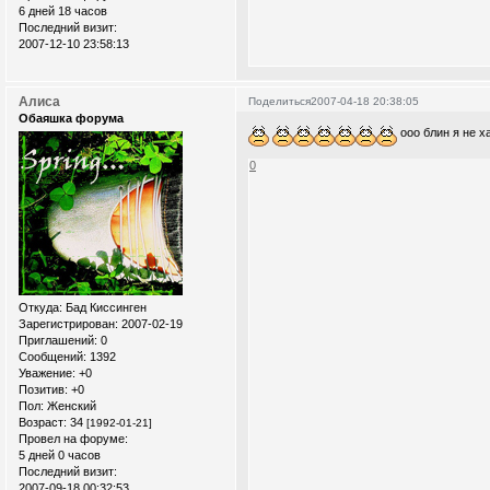
6 дней 18 часов
Последний визит:
2007-12-10 23:58:13
Алиса
Поделиться
2007-04-18 20:38:05
Обаяшка форума
ооо блин я не 
0
Откуда:
Бад Киссинген
Зарегистрирован
: 2007-02-19
Приглашений:
0
Сообщений:
1392
Уважение:
+0
Позитив:
+0
Пол:
Женский
Возраст:
34
[1992-01-21]
Провел на форуме:
5 дней 0 часов
Последний визит:
2007-09-18 00:32:53