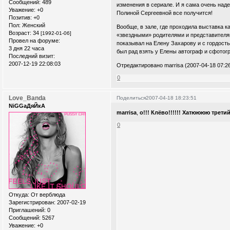
Сообщений:
489
изменения в сериале. И я сама очень наде
Уважение:
+0
Полиной Сергеевной все получится!
Позитив:
+0
Пол:
Женский
Вообще, в зале, где проходила выставка к
Возраст:
34
[1992-01-06]
«звездными» родителями и представителя
Провел на форуме:
показывал на Елену Захарову и с гордост
3 дня 22 часа
был рад взять у Елены автограф и сфотог
Последний визит:
2007-12-19 22:08:03
Отредактировано marrisa (2007-04-18 07:26
0
Love_Banda
Поделиться
2007-04-18 18:23:51
NiGGaДяЙкА
marrisa
,
о!!! Клёво!!!!!! Хатюююю третий
0
Откуда:
От верблюда
Зарегистрирован
: 2007-02-19
Приглашений:
0
Сообщений:
5267
Уважение:
+0