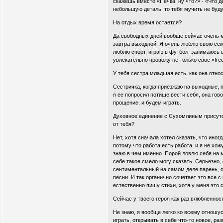
скажешь вместо «Печка, ну что?» - «Что д
небольшую деталь, то тебя мучить не будут
На отдых время остается?
Да свободных дней вообще сейчас очень ма
завтра выходной. Я очень люблю свою сем
люблю спорт, играю в футбол, занимаюсь в
увлекательно провожу не только свое «free 
У тебя сестра младшая есть, как она отно
Сестричка, когда приезжаю на выходные, 
я ее попросил потише вести себя, она гово
прощение, и будем играть.
Духовное единение с Сухомлиным присутств
от тебя?
Нет, хотя сначала хотел сказать, что иногд
потому что работа есть работа, и я не хож
знаю в чем именно. Порой ловлю себя на м
себе такое смело могу сказать. Серьезно,
сентиментальный на самом деле парень, о
песни. И так органично сочетает это все с
естественно пишу стихи, хотя у меня это с
Сейчас у твоего героя как раз влюбленнос
Не знаю, я вообще легко ко всему отношус
играть, открывать в себе что-то новое, раз