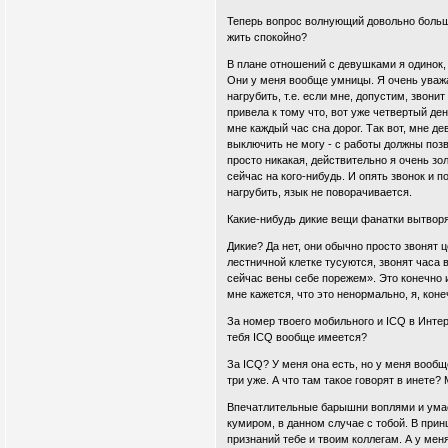
Теперь вопрос волнующий довольно большо
жить спокойно?
В плане отношений с девушками я одинок, 
Они у меня вообще умницы. Я очень уважа
нагрубить, т.е. если мне, допустим, звони
привела к тому что, вот уже четвертый де
мне каждый час сна дорог. Так вот, мне д
выключить не могу - с работы должны позв
просто никакая, действительно я очень зо
сейчас на кого-нибудь. И опять звонок и п
нагрубить, язык не поворачивается.
Какие-нибудь дикие вещи фанатки вытвор
Дикие? Да нет, они обычно просто звонят
лестничной клетке тусуются, звонят часа 
сейчас вены себе порежем». Это конечно 
мне кажется, что это ненормально, я, коне
За номер твоего мобильного и ICQ в Интер
тебя ICQ вообще имеется?
За ICQ? У меня она есть, но у меня вооб
три уже. А что там такое говорят в инете?
Впечатлительные барышни воплями и умас
кумиром, в данном случае с тобой. В принц
признаний тебе и твоим коллегам. А у мен