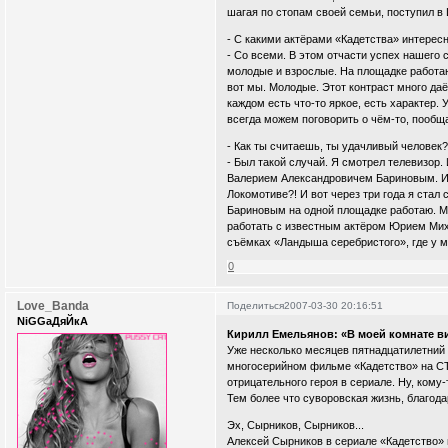
шагая по стопам своей семьи, поступил в
- С какими актёрами «Кадетства» интерес
- Со всеми. В этом отчасти успех нашего 
молодые и взрослые. На площадке работаю
вот мы. Молодые. Этот контраст много даё
каждом есть что-то яркое, есть характер.
всегда можем поговорить о чём-то, пообща
- Как ты считаешь, ты удачливый человек?
- Был такой случай. Я смотрел телевизор.
Валерием Александровичем Бариновым. И к
Локомотиве?! И вот через три года я стал 
Бариновым на одной площадке работаю. М
работать с известным актёром Юрием Мих
съёмках «Ландыша серебристого», где у м
0
Love_Banda
Поделиться
2007-03-30 20:16:51
NiGGaДяЙкА
Кирилл Емельянов: «В моей комнате ви
Уже несколько месяцев пятнадцатилетний
многосерийном фильме «Кадетство» на СТ
отрицательного героя в сериале. Ну, кому
Тем более что суворовская жизнь, благод
Эх, Сырников, Сырников...
Алексей Сырников в сериале «Кадетство» 