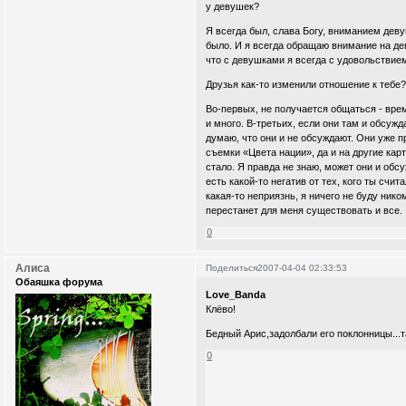
у девушек?
Я всегда был, слава Богу, вниманием деву
было. И я всегда обращаю внимание на дев
что с девушками я всегда с удовольствие
Друзья как-то изменили отношение к тебе
Во-первых, не получается общаться - врем
и много. В-третьих, если они там и обсужд
думаю, что они и не обсуждают. Они уже п
съемки «Цвета нации», да и на другие ка
стало. Я правда не знаю, может они и обс
есть какой-то негатив от тех, кого ты счи
какая-то неприязнь, я ничего не буду нико
перестанет для меня существовать и все.
0
Алиса
Поделиться
2007-04-04 02:33:53
Обаяшка форума
Love_Banda
Клёво!
Бедный Арис,задолбали его поклонницы...т
0