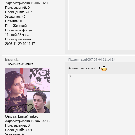
Зарегистрирован
: 2007-02-19
Приглашений:
0
Сообщений:
5267
Уважение:
+0
Позитив:
+0
Пол:
Женский
Провел на форуме:
11 дней 22 часа
Последний визит:
2007-11-29 19:11:17
kisunda
Поделиться
2007-04-04 21:14:14
.::MoDeRaToRRR::.
Арииис,заююшка!!!!!!
0
Откуда:
Bursa(Turkey)
Зарегистрирован
: 2007-02-19
Приглашений:
0
Сообщений:
3504
Уважение:
+0