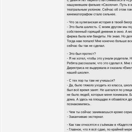
С девяти лет Кирилл стал сниматься в «Ер
нашумевшем фильме «Сволочи». Путь в ки
театральным уклоном. Сейчас об этом гов
кинематографом стало сильнее.
- Что за хулиганская история в твоей био
- Это была шалость. С моим другом мы под
собственный горящий дневник в окно. А мо
фирма была или бандиты. Не знаю. Но дело
Тогда нам попало! Мне конечно больше все
сейчас бы так не сделал.
- Это был протест?
- Я не хотел, чтобы это узнали родители. 
Ребята рассказали, что это сделал я. Мне
Директриса не выдержала и сказала «Емел
нашей школе».
- С тех пор ты там не учишься?
- Да, было тяжело уходить из класса, шко
был всё время занят. Не шатался по улиц
не было людей, которые меня понимали. Ба
дома. А здесь на площадке я обзавёлся д
познакомились.
- Чем ты сейчас занимаешься кроме сери
- Заканчиваю экстернат.
- Как там относятся к съёмкам в «Кадетст
- Главное, что я всё сдаю, по крайней мер