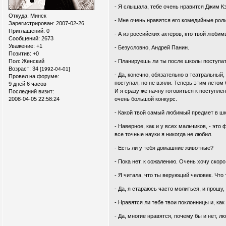
- Я слышала, тебе очень нравится Джим Кэ
Откуда:
Минск
- Мне очень нравятся его комедийные роли
Зарегистрирован
: 2007-02-26
Приглашений:
0
- А из российских актёров, кто твой люби
Сообщений:
2673
Уважение:
+1
- Безусловно, Андрей Панин.
Позитив:
+0
Пол:
Женский
- Планируешь ли ты после школы поступат
Возраст:
34
[1992-04-01]
- Да, конечно, обязательно в театральный,
Провел на форуме:
поступал, но не взяли. Теперь этим летом
9 дней 6 часов
И я сразу же начну готовиться к поступл
Последний визит:
2008-04-05 22:58:24
очень большой конкурс.
- Какой твой самый любимый предмет в ш
- Наверное, как и у всех мальчиков, - это
все точные науки я никогда не любил.
- Есть ли у тебя домашние животные?
- Пока нет, к сожалению. Очень хочу скор
- Я читала, что ты верующий человек. Что
- Да, я стараюсь часто молиться, и прошу,
- Нравятся ли тебе твои поклонницы и, ка
- Да, многие нравятся, почему бы и нет, л