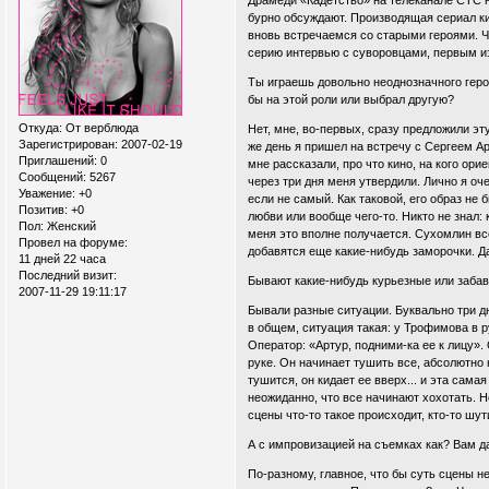
Драмеди «Кадетство» на телеканале СТС на
бурно обсуждают. Производящая сериал к
вновь встречаемся со старыми героями. 
серию интервью с суворовцами, первым из
Ты играешь довольно неоднозначного геро
бы на этой роли или выбрал другую?
Откуда:
От верблюда
Нет, мне, во-первых, сразу предложили эту,
Зарегистрирован
: 2007-02-19
же день я пришел на встречу с Сергеем 
Приглашений:
0
мне рассказали, про что кино, на кого ори
Сообщений:
5267
через три дня меня утвердили. Лично я оч
Уважение:
+0
если не самый. Как таковой, его образ не
Позитив:
+0
любви или вообще чего-то. Никто не знал: 
Пол:
Женский
меня это вполне получается. Сухомлин вс
Провел на форуме:
добавятся еще какие-нибудь заморочки. Да
11 дней 22 часа
Последний визит:
Бывают какие-нибудь курьезные или заба
2007-11-29 19:11:17
Бывали разные ситуации. Буквально три дн
в общем, ситуация такая: у Трофимова в р
Оператор: «Артур, подними-ка ее к лицу». 
руке. Он начинает тушить все, абсолютно 
тушится, он кидает ее вверх... и эта сам
неожиданно, что все начинают хохотать. Н
сцены что-то такое происходит, кто-то шут
А с импровизацией на съемках как? Вам д
По-разному, главное, что бы суть сцены н