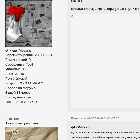
marrisa
ММмМ) клёва) а чо за офиц. фан клуб? без
0
Откуда:
Москва
Зарегистрирован
: 2007-02-21
Приглашений:
0
Сообщений:
4364
Уважение:
+2
Позитив:
+0
Пол:
Женский
Возраст:
35
[1991-06-13]
Провел на форуме:
6 дней 18 часов
Последний визит:
2007-12-10 23:58:13
marrisa
Поделиться
2007-04-25 18:47:20
Активный участник
фLOVEик=)
ну это как я понимаю надо на сайте оффи
тебе какие-то особые привилегии дают.ну н