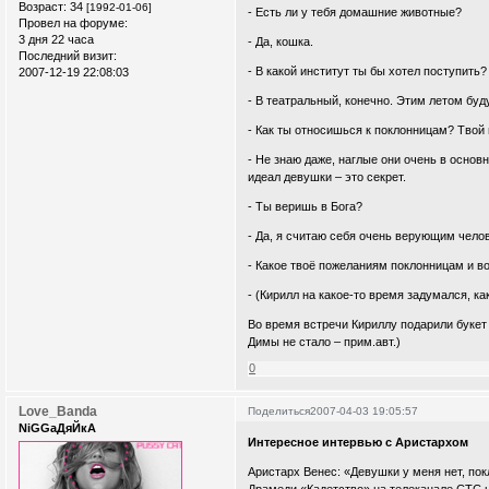
Возраст:
34
[1992-01-06]
- Есть ли у тебя домашние животные?
Провел на форуме:
3 дня 22 часа
- Да, кошка.
Последний визит:
- В какой институт ты бы хотел поступить?
2007-12-19 22:08:03
- В театральный, конечно. Этим летом буд
- Как ты относишься к поклонницам? Твой
- Не знаю даже, наглые они очень в основ
идеал девушки – это секрет.
- Ты веришь в Бога?
- Да, я считаю себя очень верующим чело
- Какое твоё пожеланиям поклонницам и 
- (Кирилл на какое-то время задумался, к
Во время встречи Кириллу подарили букет
Димы не стало – прим.авт.)
0
Love_Banda
Поделиться
2007-04-03 19:05:57
NiGGaДяЙкА
Интересное интервью с Аристархом
Аристарх Венес: «Девушки у меня нет, по