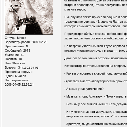
остальные с полной отдачей отвечали на 
встречи пообещали, что на следующей вст
главные герои.
В «Триумф» также приехали родные и близ
товарищи по сериалу (Владимир Лаптев и д
которую сами актёры называют своей няне
Перед встречей был показан небольшой фи
Откуда:
Минск
залах, после чего состоялся небольшой ф
Зарегистрирован
: 2007-02-26
На встрече участники Фан-клуба сериала 
Приглашений:
0
Сообщений:
2673
подарок – надувную грушу в виде….. (см. 
Уважение:
+1
Даже после окончания встречи, поклонники
Позитив:
+0
Пол:
Женский
Вот некоторые ответы актёров на вопросы
Возраст:
34
[1992-04-01]
Провел на форуме:
- Как вы относитесь к своей популярности
9 дней 6 часов
Последний визит:
(Аристарх вместо «популярности» прочита
2008-04-05 22:58:24
- А какие у вас увлечения?
- Музыка, спорт. Аристарх: «Пока я играл 
- Есть ли у вас личная жизнь? Есть девуш
- Ни у кого из нас нет девушки и, следова
Линда выхватывает микрофон: «Я мальчи
- Аристарх, ты действительно такой юмор