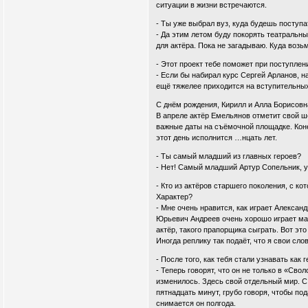
ситуации в жизни встречаются.
- Ты уже выбрал вуз, куда будешь поступа
- Да этим летом буду покорять театральн
для актёра. Пока не загадываю. Куда возьм
- Этот проект тебе поможет при поступлен
- Если бы набирал курс Сергей Арланов, на
ещё тяжелее приходится на вступительны
С днём рождения, Кирилл и Алла Борисовн
В апреле актёр Емельянов отметит свой ш
важные даты на съёмочной площадке. Коне
этот день исполнится …нцать лет.
- Ты самый младший из главных героев?
- Нет! Самый младший Артур Сопельник, у 
- Кто из актёров старшего поколения, с к
Характер?
- Мне очень нравится, как играет Алексан
Юрьевич Андреев очень хорошо играет ма
актёр, такого прапорщика сыграть. Вот эт
Иногда реплику так подаёт, что я свои сло
- После того, как тебя стали узнавать как
- Теперь говорят, что он не только в «Сво
изменилось. Здесь свой отдельный мир. С 
пятнадцать минут, грубо говоря, чтобы под
снимается он полгода.