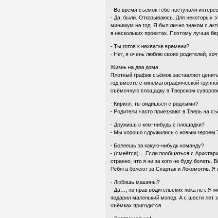
- Во время съёмок тебе поступали интер
- Да, были. Отказываюсь. Для некоторых э
минимум на год. Я был лично знаком с ак
в нескольких проектах. Поэтому лучше бе
- Ты готов к нехватке времени?
- Нет, я очень люблю своих родителей, хо
Жизнь на два дома
Плотный график съёмок заставляет ценит
год вместе с кинематографической группо
съёмочную площадку в Тверском суворов
- Кирилл, ты видишься с родными?
- Родители часто приезжают в Тверь на съ
- Дружишь с кем-нибудь с площадки?
- Мы хорошо сдружились с новым героем Т
- Болеешь за какую-нибудь команду?
- (смеётся)… Если пообщаться с Аристар
странно, что я ни за кого не буду болеть
Ребята болеют за Спартак и Локомотив. Я 
- Любишь машины?
- Да…, но прав водительских пока нет. Я 
подарил маленький мопед. А с шести лет 
съёмках пригодится.