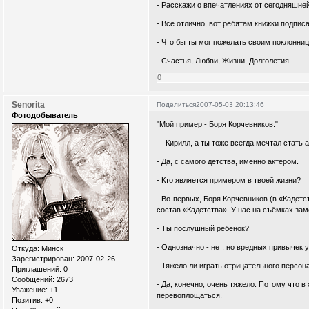
- Расскажи о впечатлениях от сегодняшне
- Всё отлично, вот ребятам книжки подпис
- Что бы ты мог пожелать своим поклонни
- Счастья, Любви, Жизни, Долголетия.
0
Senorita
Поделиться
2007-05-03 20:13:46
Фотодобыватель
"Мой пример - Боря Корчевников."
- Кирилл, а ты тоже всегда мечтал стать 
- Да, с самого детства, именно актёром.
- Кто является примером в твоей жизни?
- Во-первых, Боря Корчевников (в «Кадетс
состав «Кадетства». У нас на съёмках за
- Ты послушный ребёнок?
- Однозначно - нет, но вредных привычек у
Откуда:
Минск
Зарегистрирован
: 2007-02-26
- Тяжело ли играть отрицательного персон
Приглашений:
0
Сообщений:
2673
- Да, конечно, очень тяжело. Потому что 
Уважение:
+1
перевоплощаться.
Позитив:
+0