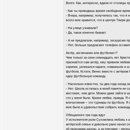
Волге. Как, интересно, вдали от столицы
- Как ты проводишь время свободное вре
- Вчера, например, получилось так, что я
всего мне нравится, что в центре Твери д
- На улице узнавали?
- Да, такое конечно бывает.
- А не предлагали, например, экскурсию п
- Нет, больше предлагают телефон оставит
Актёр, англичанин или футболист?
Чем только за свои семнадцать лет Ариста
признаётся сам актёр, ему привили любов
скрипке, увлекался карате, плаваньем и ш
футбола. Кстати, Венес вместе с актёром
одну футбольную команду.
- Насколько известно, ты два года назад
- Нет. Школа осталась в моей памяти не 
жестоких, чем дети. Можно даже зайти в ш
это у меня было. Кроме любви, правда. Я
впечатление – это турниры по футболу. Я 
мне было в удовольствие собрать команду 
Обещанного три года ждут
У исполнителя роли Сухомлина любовь к а
актёрской семье и довольно рано начал сн
об окончании школы, а за плечами – неско