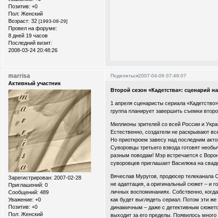
Позитив:
+0
Пол:
Женский
Возраст:
32
[1993-08-29]
Провел на форуме:
8 дней 19 часов
Последний визит:
2008-03-24 20:48:26
marrisa
Поделиться
2007-04-06 07:49:07
Активный участник
Второй сезон «Кадетства»: cценарий н
1 апреля сценаристы сериала «Кадетство»
группа планирует завершить съемки второ
Миллионы зрителей со всей России и Укра
Естественно, создатели не раскрывают вс
Но приоткроем завесу над последним актом
Суворовцы третьего взвода готовят необы
разным поводам! Мэр встречается с Воро
суворовцев приглашает Василюка на сва
Вячеслав Муругов, продюсер телеканала С
Зарегистрирован
: 2007-02-28
не адаптация, а оригинальный сюжет – и г
Приглашений:
0
личных воспоминаниях. Собственно, когда 
Сообщений:
489
Уважение:
+0
как будет выглядеть сериал. Потом эти же
Позитив:
+0
динамичным – даже с детективным сюжето
Пол:
Женский
выходит за его пределы. Появилось много