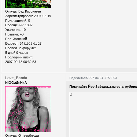
Откуда:
Бад Киссинген
Зарегистрирован
: 2007-02-19
Приглашений:
0
Сообщений:
1392
Уважение:
+0
Позитив:
+0
Пол:
Женский
Возраст:
34
[1992-01-21]
Провел на форуме:
5 дней 0 часов
Последний визит:
2007-09-18 00:32:53
Love_Banda
Поделиться
2007-04-04 17:28:03
NiGGaДяЙкА
Покупайте Йес-Звёзды..там есть ру
0
Откуда:
От верблюда