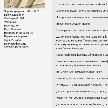
- Я слышала, тебе очень нравится Джим Кэ
- Мне очень нравятся его комедийные роли
Зарегистрирован
: 2007-02-28
Приглашений:
0
- А из российских актёров, кто твой люби
Сообщений:
489
Уважение:
+0
- Безусловно, Андрей Панин.
Позитив:
+0
Пол:
Женский
- Планируешь ли ты после школы поступат
Возраст:
34
[1992-01-06]
Провел на форуме:
- Да, конечно, обязательно в театральный,
3 дня 22 часа
поступал, но не взяли. Теперь этим летом
Последний визит:
И я сразу же начну готовиться к поступл
2007-12-19 22:08:03
очень большой конкурс.
- Какой твой самый любимый предмет в ш
- Наверное, как и у всех мальчиков, - это
все точные науки я никогда не любил.
- Есть ли у тебя домашние животные?
- Пока нет, к сожалению. Очень хочу скор
- Я читала, что ты верующий человек. Что
- Да, я стараюсь часто молиться, и прошу,
- Нравятся ли тебе твои поклонницы и, ка
- Да, многие нравятся, почему бы и нет, л