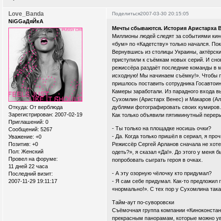
Love_Banda
Поделиться
2007-03-30 20:15:05
NiGGaДяЙкА
Мечты сбываются. История Аристарха 
Миллионы людей следят за событиями кино
«бум» по «Кадетству» только начался. По
Вернувшись из столицы Украины, актёрски
приступили к съёмкам новых серий. И сно
режиссёра раздаёт последние команды в м
исходную! Мы начинаем съёмку!». Чтобы 
пришлось поставить сотрудника Госавтоин
Камеры заработали. Из парадного входа в
Сухомлин (Аристарх Венес) и Макаров (Ал
Откуда:
От верблюда
дублями фотографировать своих кумиров. 
Зарегистрирован
: 2007-02-19
Как только объявили пятиминутный переры
Приглашений:
0
- Ты только на площадке носишь очки?
Сообщений:
5267
- Да. Когда только пришёл в сериал, я про
Уважение:
+0
Позитив:
+0
Режиссёр Сергей Арланов сначала не хоте
Пол:
Женский
одеть?», я сказал «Да!». До этого у меня 
Провел на форуме:
попробовать сыграть героя в очках.
11 дней 22 часа
- А эту озорную чёлочку кто придумал?
Последний визит:
2007-11-29 19:11:17
- Я сам себе придумал. Как-то предложил 
«нормально!». С тех пор у Сухомлина така
Тайм-аут по-суворовски
Съёмочная группа компании «Киноконстан
прекрасным панорамам, которые можно уви