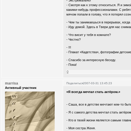
- Экстремально!
- Смотря как к этому относиться. Я и зимо
какими-нибудь профессионалами. С ребята
мячом попали в голову, что я потерял созн
- Чем ты занимаешься в перерывах, когда
- Иду домой. Здесь в Твери для нас снима
- Что висит у тебя в комнате?
- Честно?
- !!!
- Плакат «Кадетства», фотографии детские
- Спасибо за интересную беседу.
- Пока!
0
marrisa
Поделиться
2007-03-31 13:45:23
Активный участник
«Я всегда мечтал стать актёром.»
- Саша, все в детстве мечтают кем-то быт
- Я с самого детства мечтал стать актёром
- Кто в твоей жизни является самым гла
- Моя сестра Женя.