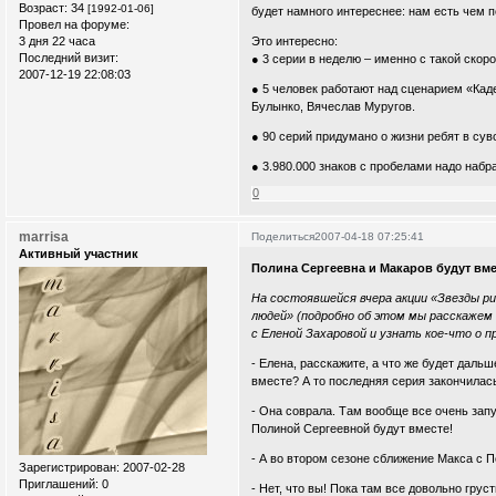
Возраст:
34
[1992-01-06]
будет намного интереснее: нам есть чем 
Провел на форуме:
3 дня 22 часа
Это интересно:
Последний визит:
● 3 серии в неделю – именно с такой ско
2007-12-19 22:08:03
● 5 человек работают над сценарием «Кад
Булынко, Вячеслав Муругов.
● 90 серий придумано о жизни ребят в су
● 3.980.000 знаков с пробелами надо набр
0
marrisa
Поделиться
2007-04-18 07:25:41
Активный участник
Полина Сергеевна и Макаров будут вме
На состоявшейся вчера акции «Звезды р
людей» (подробно об этом мы расскажем
с Еленой Захаровой и узнать кое-что о 
- Елена, расскажите, а что же будет дал
вместе? А то последняя серия закончилас
- Она соврала. Там вообще все очень запу
Полиной Сергеевной будут вместе!
- А во втором сезоне сближение Макса с 
Зарегистрирован
: 2007-02-28
Приглашений:
0
- Нет, что вы! Пока там все довольно грус