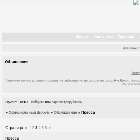
Форум
Участники
Правила
Активные
Объявление
New
Уважаемые посетители сайта, не забывайте заходить на сайт
РусКино
и голос
общем гол
Привет, Гость!
Войдите
или
зарегистрируйтесь
.
»
Официальный форум
»
Обсуждение
»
Пресса
Страница:
«
1
2
3
4
5
6
»
Пресса