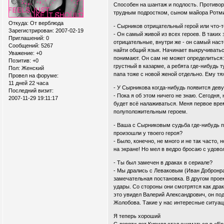
Способен на шантаж и подлость. Противор
трудным подростком, сыном майора Ротмис
Откуда:
От верблюда
- Сырников отрицательный герой или что-т
Зарегистрирован
: 2007-02-19
- Он самый живой из всех героев. В таких
Приглашений:
0
отрицательные, внутри же - он самый нас
Сообщений:
5267
найти общий язык. Начинает выкручиваться
Уважение:
+0
понимают. Он сам не может определиться: 
Позитив:
+0
грустный в казарме, а ребята где-нибудь 
Пол:
Женский
папа тоже с новой женой отдельно. Ему тя
Провел на форуме:
11 дней 22 часа
- У Сырникова когда-нибудь появится дев
Последний визит:
- Пока я об этом ничего не знаю. Сегодня,
2007-11-29 19:11:17
будет всё налаживаться. Меня первое врем
полуположительным героем.
- Ваша с Сырниковым судьба где-нибудь п
произошли у твоего героя?
- Было, конечно, не много и не так часто,
на экране! Но мел в ведро бросаю с удово
- Ты был замечен в драках в сериале?
- Мы дрались с Леваковым (Иван Добронрав
замечательная постановка. В другом проек
удары. Со стороны они смотрятся как драка
это увидел Валерий Александрович, он под
Жолобова. Такие у нас интересные ситуац
Я теперь хороший