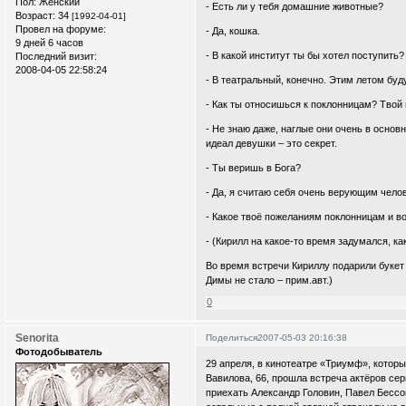
Пол:
Женский
- Есть ли у тебя домашние животные?
Возраст:
34
[1992-04-01]
Провел на форуме:
- Да, кошка.
9 дней 6 часов
- В какой институт ты бы хотел поступить?
Последний визит:
2008-04-05 22:58:24
- В театральный, конечно. Этим летом буд
- Как ты относишься к поклонницам? Твой
- Не знаю даже, наглые они очень в основ
идеал девушки – это секрет.
- Ты веришь в Бога?
- Да, я считаю себя очень верующим чело
- Какое твоё пожеланиям поклонницам и 
- (Кирилл на какое-то время задумался, к
Во время встречи Кириллу подарили букет
Димы не стало – прим.авт.)
0
Senorita
Поделиться
2007-05-03 20:16:38
Фотодобыватель
29 апреля, в кинотеатре «Триумф», котор
Вавилова, 66, прошла встреча актёров сер
приехать Александр Головин, Павел Бессон