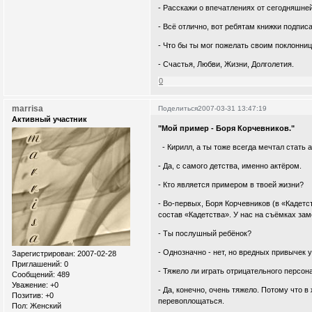
- Расскажи о впечатлениях от сегодняшне
- Всё отлично, вот ребятам книжки подпис
- Что бы ты мог пожелать своим поклонни
- Счастья, Любви, Жизни, Долголетия.
0
marrisa
Поделиться
2007-03-31 13:47:19
Активный участник
"Мой пример - Боря Корчевников."
- Кирилл, а ты тоже всегда мечтал стать 
- Да, с самого детства, именно актёром.
- Кто является примером в твоей жизни?
- Во-первых, Боря Корчевников (в «Кадетс
состав «Кадетства». У нас на съёмках за
- Ты послушный ребёнок?
- Однозначно - нет, но вредных привычек у
Зарегистрирован
: 2007-02-28
Приглашений:
0
- Тяжело ли играть отрицательного персон
Сообщений:
489
Уважение:
+0
- Да, конечно, очень тяжело. Потому что 
Позитив:
+0
перевоплощаться.
Пол:
Женский