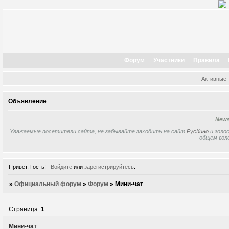
Форум
Участники
Правила
Активные
Объявление
New
Уважаемые посетители сайта, не забывайте заходить на сайт
РусКино
и голос
общем гол
Привет, Гость!
Войдите
или
зарегистрируйтесь
.
»
Официальный форум
»
Форум
»
Мини-чат
Страница:
1
Мини-чат