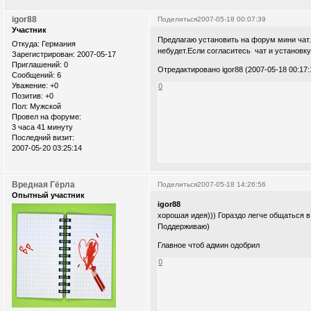
igor88
Поделиться
2007-05-18 00:07:39
Участник
Предлагаю установить на форум мини чат.В
Откуда:
Германия
небудет.Если согласитесь чат и установку 
Зарегистрирован
: 2007-05-17
Приглашений:
0
Отредактировано igor88 (2007-05-18 00:17:
Сообщений:
6
Уважение:
+0
0
Позитив:
+0
Пол:
Мужской
Провел на форуме:
3 часа 41 минуту
Последний визит:
2007-05-20 03:25:14
Вредная Гёрла
Поделиться
2007-05-18 14:26:56
Опытный участник
igor88
хорошая идея))) Гораздо легче общаться в
Поддерживаю)
Главное чтоб админ одобрил
0