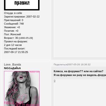
Откуда:
в себе
Зарегистрирован
: 2007-02-22
Приглашений:
0
Сообщений:
748
Уважение:
+0
Позитив:
+0
Пол:
Женский
Возраст:
36
[1990-05-28]
Провел на форуме:
2 дня 12 часов
Последний визит:
2007-09-17 21:55:25
Love_Banda
Поделиться
2007-05-26 18:36:32
NiGGaДяЙкА
Клякса
,
на форумах?? или на сайтах?
Я на форумах ни разу не видела..форум
0