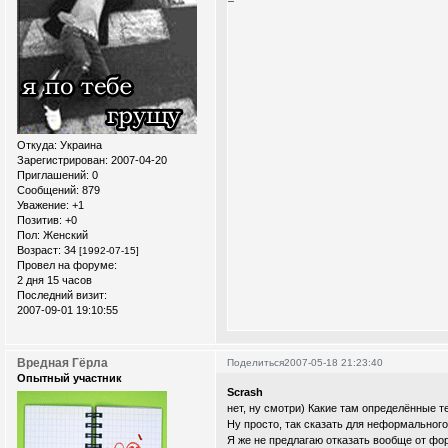
Откуда:
Украина
Зарегистрирован
: 2007-04-20
Приглашений:
0
Сообщений:
879
Уважение:
+1
Позитив:
+0
Пол:
Женский
Возраст:
34
[1992-07-15]
Провел на форуме:
2 дня 15 часов
Последний визит:
2007-09-01 19:10:55
Вредная Гёрла
Поделиться
2007-05-18 21:23:40
Опытный участник
Scrash
нет, ну смотри) Какие там определённые т
Ну просто, так сказать для неформального
Я же не предлагаю отказать вообще от фор