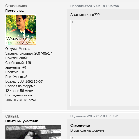
Стасеночка
Поделиться
2007-05-18 18:53:56
Постоялец
А как моя идея???
0
Откуда:
Москва
Зарегистрирован
: 2007-05-17
Приглашений:
0
Сообщений:
149
Уважение:
+0
Позитив:
+0
Пол:
Женский
Возраст:
33
[1992-10-09]
Провел на форуме:
12 часов 56 минут
Последний визит:
2007-05-31 18:22:41
Санька
Поделиться
2007-05-18 18:57:41
Опытный участник
Стасеночка
В смысле на форуме
0