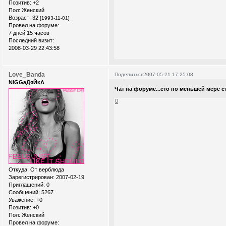
Позитив:
+2
Пол:
Женский
Возраст:
32
[1993-11-01]
Провел на форуме:
7 дней 15 часов
Последний визит:
2008-03-29 22:43:58
Love_Banda
Поделиться
2007-05-21 17:25:08
NiGGaДяЙкА
Чат на форуме...ето по меньшей мере с
0
Откуда:
От верблюда
Зарегистрирован
: 2007-02-19
Приглашений:
0
Сообщений:
5267
Уважение:
+0
Позитив:
+0
Пол:
Женский
Провел на форуме: