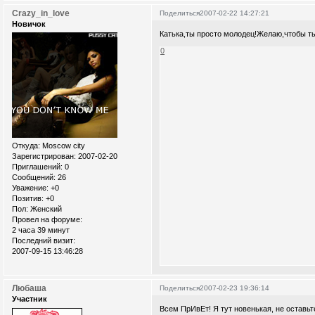
Crazy_in_love
Поделиться
2007-02-22 14:27:21
Новичок
Катька,ты просто молодец!Желаю,чтобы ты
0
Откуда:
Moscow city
Зарегистрирован
: 2007-02-20
Приглашений:
0
Сообщений:
26
Уважение:
+0
Позитив:
+0
Пол:
Женский
Провел на форуме:
2 часа 39 минут
Последний визит:
2007-09-15 13:46:28
Любаша
Поделиться
2007-02-23 19:36:14
Участник
Всем ПрИвЕт! Я тут новенькая, не оставьт