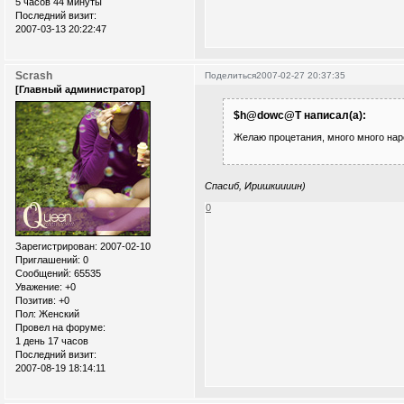
5 часов 44 минуты
Последний визит:
2007-03-13 20:22:47
Scrash
Поделиться
2007-02-27 20:37:35
[Главный администратор]
$h@dowc@T написал(а):
Желаю процетания, много много нар
Спасиб, Иришкиииин)
0
Зарегистрирован
: 2007-02-10
Приглашений:
0
Сообщений:
65535
Уважение:
+0
Позитив:
+0
Пол:
Женский
Провел на форуме:
1 день 17 часов
Последний визит:
2007-08-19 18:14:11