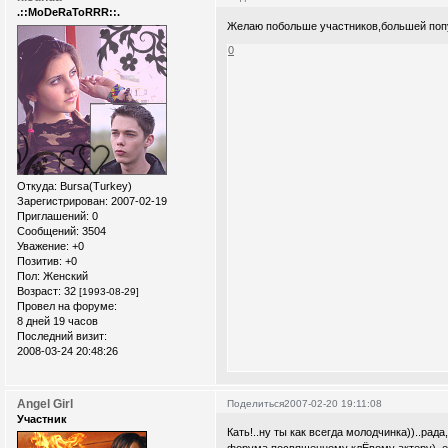
.::MoDeRaToRRR::.
Желаю побольше участников,большей попул
0
Откуда:
Bursa(Turkey)
Зарегистрирован
: 2007-02-19
Приглашений:
0
Сообщений:
3504
Уважение:
+0
Позитив:
+0
Пол:
Женский
Возраст:
32
[1993-08-29]
Провел на форуме:
8 дней 19 часов
Последний визит:
2008-03-24 20:48:26
Angel Girl
Поделиться
2007-02-20 19:11:08
Участник
Кать!..ну ты как всегда молодчинка))..рада