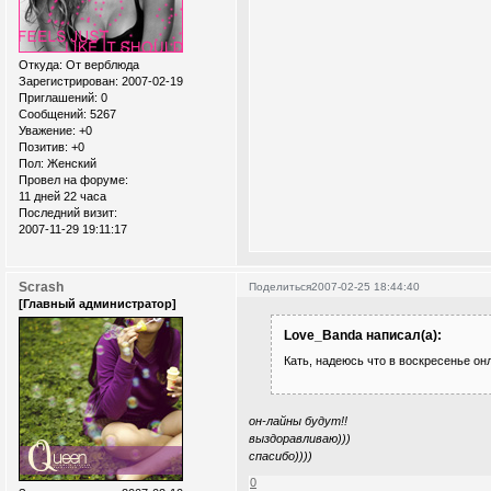
Откуда:
От верблюда
Зарегистрирован
: 2007-02-19
Приглашений:
0
Сообщений:
5267
Уважение:
+0
Позитив:
+0
Пол:
Женский
Провел на форуме:
11 дней 22 часа
Последний визит:
2007-11-29 19:11:17
Scrash
Поделиться
2007-02-25 18:44:40
[Главный администратор]
Love_Banda написал(а):
Кать, надеюсь что в воскресенье он
он-лайны будут!!
выздоравливаю)))
спасибо))))
0