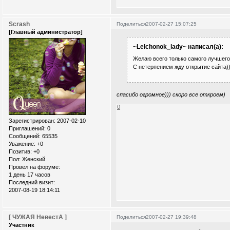
Scrash
Поделиться
2007-02-27 15:07:25
[Главный администратор]
~Lelchonok_lady~ написал(а):
Желаю всего только самого лучшег
С нетерпением жду открытие сайта))
спасибо огромное))) скоро все откроем)
0
Зарегистрирован
: 2007-02-10
Приглашений:
0
Сообщений:
65535
Уважение:
+0
Позитив:
+0
Пол:
Женский
Провел на форуме:
1 день 17 часов
Последний визит:
2007-08-19 18:14:11
[ ЧУЖАЯ НевестА ]
Поделиться
2007-02-27 19:39:48
Участник