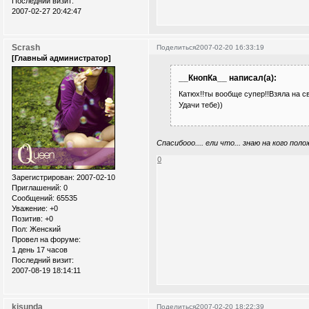
Последний визит:
2007-02-27 20:42:47
Scrash
Поделиться
2007-02-20 16:33:19
[Главный администратор]
__КнопКа__ написал(а):
Катюх!!ты вообще супер!!Взяла на св
Удачи тебе))
Спасибооо.... ели что... знаю на кого пол
0
Зарегистрирован
: 2007-02-10
Приглашений:
0
Сообщений:
65535
Уважение:
+0
Позитив:
+0
Пол:
Женский
Провел на форуме:
1 день 17 часов
Последний визит:
2007-08-19 18:14:11
kisunda
Поделиться
2007-02-20 18:22:39