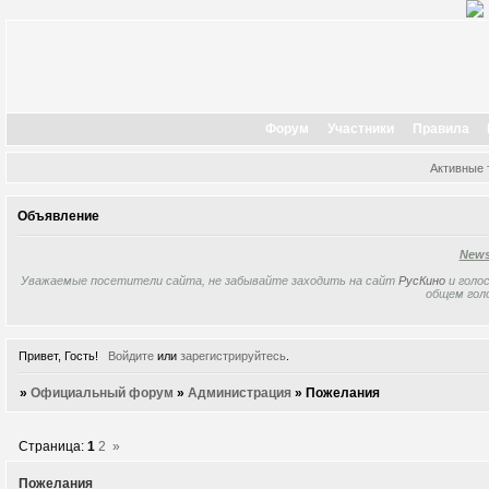
Форум
Участники
Правила
Активные
Объявление
New
Уважаемые посетители сайта, не забывайте заходить на сайт
РусКино
и голос
общем гол
Привет, Гость!
Войдите
или
зарегистрируйтесь
.
»
Официальный форум
»
Администрация
»
Пожелания
Страница:
1
2
»
Пожелания