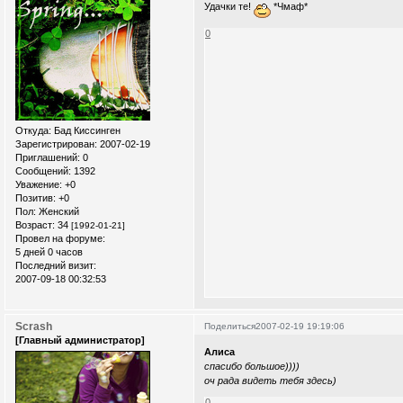
Удачки те!
*Чмаф*
0
Откуда:
Бад Киссинген
Зарегистрирован
: 2007-02-19
Приглашений:
0
Сообщений:
1392
Уважение:
+0
Позитив:
+0
Пол:
Женский
Возраст:
34
[1992-01-21]
Провел на форуме:
5 дней 0 часов
Последний визит:
2007-09-18 00:32:53
Scrash
Поделиться
2007-02-19 19:19:06
[Главный администратор]
Алиса
спасибо большое))))
оч рада видеть тебя здесь)
0