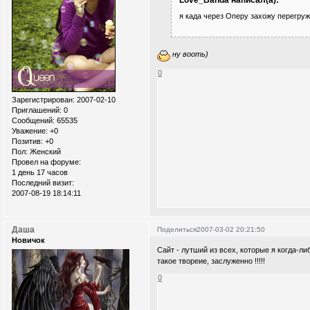
я када через Оперу захожу перегруже
ну вооть)
0
Зарегистрирован
: 2007-02-10
Приглашений:
0
Сообщений:
65535
Уважение:
+0
Позитив:
+0
Пол:
Женский
Провел на форуме:
1 день 17 часов
Последний визит:
2007-08-19 18:14:11
Даша
Поделиться
2007-03-02 20:21:50
Новичок
Сайт - лутший из всех, которые я когда-ли
такое твореие, заслуженно !!!!!
0