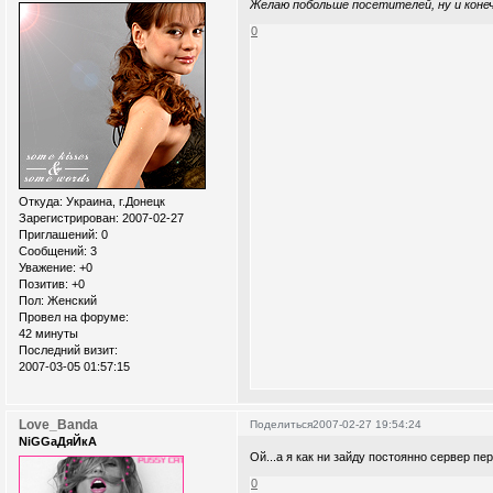
Желаю побольше посетителей, ну и конеч
0
Откуда:
Украина, г.Донецк
Зарегистрирован
: 2007-02-27
Приглашений:
0
Сообщений:
3
Уважение:
+0
Позитив:
+0
Пол:
Женский
Провел на форуме:
42 минуты
Последний визит:
2007-03-05 01:57:15
Love_Banda
Поделиться
2007-02-27 19:54:24
NiGGaДяЙкА
Ой...а я как ни зайду постоянно сервер пе
0