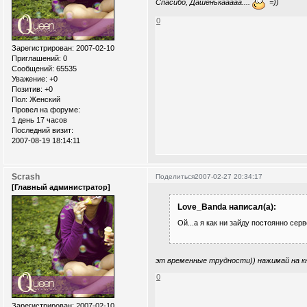
Спасибо, Дашенькааааа....
=))
0
Зарегистрирован
: 2007-02-10
Приглашений:
0
Сообщений:
65535
Уважение:
+0
Позитив:
+0
Пол:
Женский
Провел на форуме:
1 день 17 часов
Последний визит:
2007-08-19 18:14:11
Scrash
Поделиться
2007-02-27 20:34:17
[Главный администратор]
Love_Banda написал(а):
Ой...а я как ни зайду постоянно сер
эт временные трудности)) нажимай на к
0
Зарегистрирован
: 2007-02-10