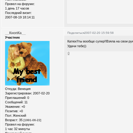
Провел на форуме:
1 день 17 часов
Последний визит:
2007-08-19 18:14:11
__КнопКа__
Поделиться
2007-02-20 15:59:58
Участник
Катюх!!ты вообще супер!!Взяла на свои ру
Удачи тебе))
0
Откуда:
Венеция
Зарегистрирован
: 2007-02-20
Приглашений:
0
Сообщений:
11
Уважение:
+0
Позитив:
+0
Пол:
Женский
Возраст:
35
[1991-06-22]
Провел на форуме:
1 час 32 минуты