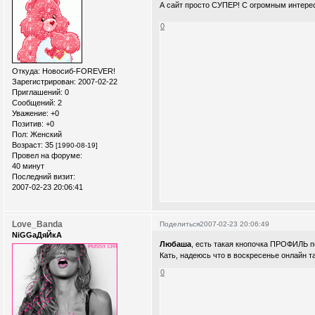
А сайт просто СУПЕР! С огромным интерес
0
Откуда:
Новосиб-FOREVER!
Зарегистрирован
: 2007-02-22
Приглашений:
0
Сообщений:
2
Уважение:
+0
Позитив:
+0
Пол:
Женский
Возраст:
35
[1990-08-19]
Провел на форуме:
40 минут
Последний визит:
2007-02-23 20:06:41
Love_Banda
Поделиться
2007-02-23 20:06:49
NiGGaДяЙкА
Любаша
, есть такая кнопочка ПРОФИЛЬ 
Кать, надеюсь что в воскресенье онлайн т
0