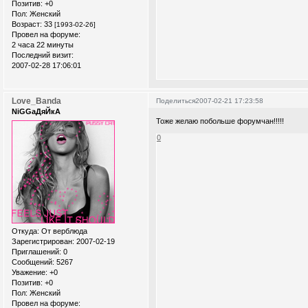
Позитив:
+0
Пол:
Женский
Возраст:
33
[1993-02-26]
Провел на форуме:
2 часа 22 минуты
Последний визит:
2007-02-28 17:06:01
Love_Banda
Поделиться
2007-02-21 17:23:58
NiGGaДяЙкА
Тоже желаю побольше форумчан!!!!!
0
Откуда:
От верблюда
Зарегистрирован
: 2007-02-19
Приглашений:
0
Сообщений:
5267
Уважение:
+0
Позитив:
+0
Пол:
Женский
Провел на форуме: