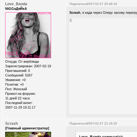
Love_Banda
Поделиться
2007-02-27 20:49:19
NiGGaДяЙкА
Scrash
, я када через Оперу захожу перегр
0
Откуда:
От верблюда
Зарегистрирован
: 2007-02-19
Приглашений:
0
Сообщений:
5267
Уважение:
+0
Позитив:
+0
Пол:
Женский
Провел на форуме:
11 дней 22 часа
Последний визит:
2007-11-29 19:11:17
Scrash
Поделиться
2007-02-27 21:16:20
[Главный администратор]
Love_Banda написал(а):