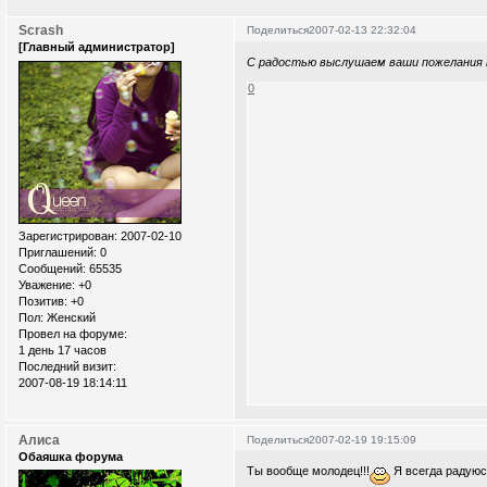
Scrash
Поделиться
2007-02-13 22:32:04
[Главный администратор]
С радостью выслушаем ваши пожелания п
0
Зарегистрирован
: 2007-02-10
Приглашений:
0
Сообщений:
65535
Уважение:
+0
Позитив:
+0
Пол:
Женский
Провел на форуме:
1 день 17 часов
Последний визит:
2007-08-19 18:14:11
Алиса
Поделиться
2007-02-19 19:15:09
Обаяшка форума
Ты вообще молодец!!!
Я всегда радуюсь