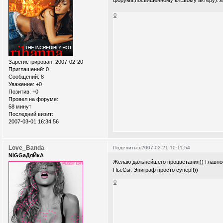
форума,посвященному клЁвому актеру)..е
0
Зарегистрирован
: 2007-02-20
Приглашений:
0
Сообщений:
8
Уважение:
+0
Позитив:
+0
Провел на форуме:
58 минут
Последний визит:
2007-03-01 16:34:56
Love_Banda
Поделиться
2007-02-21 10:11:54
NiGGaДяЙкА
Желаю дальнейшего процветания)) Главное
Пы.Сы. Эпиграф просто супер!!))
0