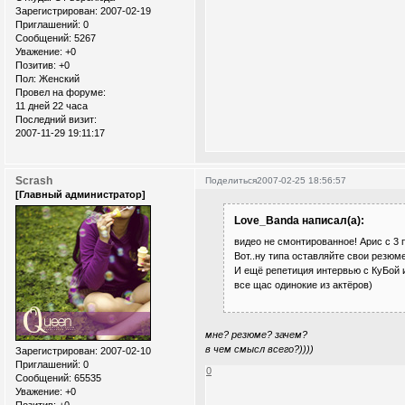
Зарегистрирован
: 2007-02-19
Приглашений:
0
Сообщений:
5267
Уважение:
+0
Позитив:
+0
Пол:
Женский
Провел на форуме:
11 дней 22 часа
Последний визит:
2007-11-29 19:11:17
Scrash
Поделиться
2007-02-25 18:56:57
[Главный администратор]
Love_Banda написал(а):
видео не смонтированное! Арис с 3 
Вот..ну типа оставляйте свои резюме
И ещё репетиция интервью с КуБой и
все щас одинокие из актёров)
мне? резюме? зачем?
в чем смысл всего?))))
Зарегистрирован
: 2007-02-10
Приглашений:
0
0
Сообщений:
65535
Уважение:
+0