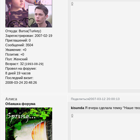
0
Откуда:
Bursa(Turkey)
Зарегистрирован
: 2007-02-19
Приглашений:
0
Сообщений:
3504
Уважение:
+0
Позитив:
+0
Пол:
Женский
Возраст:
32
[1993-08-29]
Провел на форуме:
8 дней 19 часов
Последний визит:
2008-03-24 20:48:26
Алиса
Поделиться
2007-03-12 20:00:13
Обаяшка форума
kisunda
Я вчера сделала темку "Наше твор
0