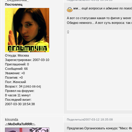
Постоялец
мм... ещё вопросик к админке по пово
А вот со статусами какая-то фигня у меня т
Обидно немного... А вот суть вопроса: так
0
Откуда:
Москва
Зарегистрирован
: 2007-03-10
Приглашений:
0
Сообщений:
66
Уважение:
+0
Позитив:
+0
Пол:
Женский
Возраст:
34
[1992-08-04]
Провел на форуме:
8 часов 11 минут
Последний визит:
2007-03-30 18:54:38
kisunda
Поделиться
2007-03-12 18:35:08
.::MoDeRaToRRR::.
Предлагаю.Организовать конкурс "Мисс Фо