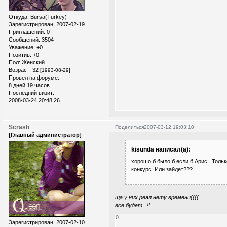
Откуда:
Bursa(Turkey)
Зарегистрирован
: 2007-02-19
Приглашений:
0
Сообщений:
3504
Уважение:
+0
Позитив:
+0
Пол:
Женский
Возраст:
32
[1993-08-29]
Провел на форуме:
8 дней 19 часов
Последний визит:
2008-03-24 20:48:26
Scrash
Поделиться
2007-03-12 19:03:10
[Главный администратор]
kisunda написал(а):
хорошо б было б если б Арис...Толь
конкурс..Или зайдет???
ща у них реал нету времени((((
все будет...!!
0
Зарегистрирован
: 2007-02-10