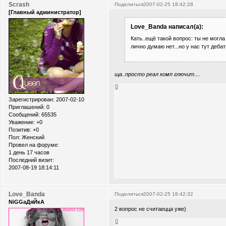
Scrash
Поделиться
2007-02-25 18:42:28
[Главный администратор]
Love_Banda написал(а):
Кать..ещё такой вопрос: ты не могла
лично думаю нет...но у нас тут дебат
ща..просто реал комп глючит....
0
Зарегистрирован
: 2007-02-10
Приглашений:
0
Сообщений:
65535
Уважение:
+0
Позитив:
+0
Пол:
Женский
Провел на форуме:
1 день 17 часов
Последний визит:
2007-08-19 18:14:11
Love_Banda
Поделиться
2007-02-25 18:42:32
NiGGaДяЙкА
2 вопрос не считаецца уже)
0