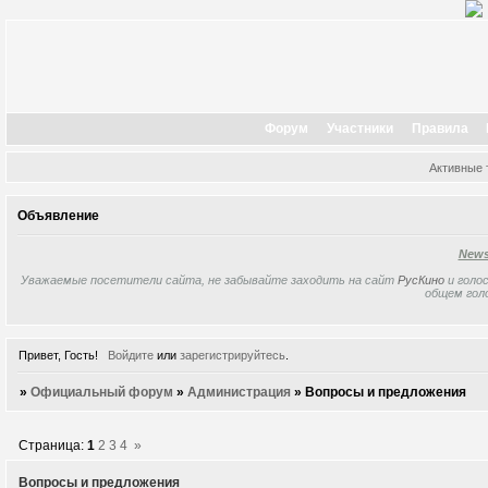
Форум
Участники
Правила
Активные
Объявление
New
Уважаемые посетители сайта, не забывайте заходить на сайт
РусКино
и голос
общем гол
Привет, Гость!
Войдите
или
зарегистрируйтесь
.
»
Официальный форум
»
Администрация
»
Вопросы и предложения
Страница:
1
2
3
4
»
Вопросы и предложения