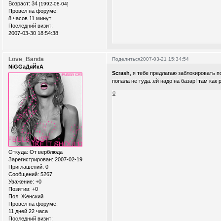
Возраст:
34
[1992-08-04]
Провел на форуме:
8 часов 11 минут
Последний визит:
2007-03-30 18:54:38
Love_Banda
Поделиться
2007-03-21 15:34:54
NiGGaДяЙкА
Scrash
, я тебе предлагаю заблокировать
попала не туда..ей надо на базар! там как
0
Откуда:
От верблюда
Зарегистрирован
: 2007-02-19
Приглашений:
0
Сообщений:
5267
Уважение:
+0
Позитив:
+0
Пол:
Женский
Провел на форуме:
11 дней 22 часа
Последний визит: