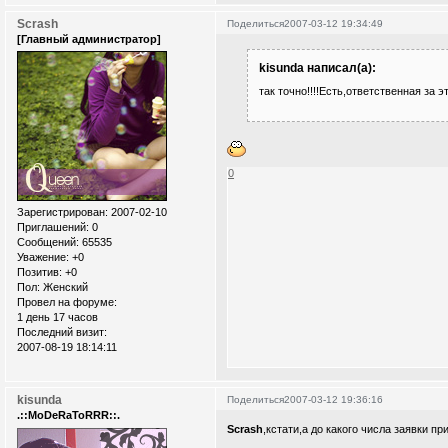
Scrash
Поделиться
2007-03-12 19:34:49
[Главный администратор]
kisunda написал(а):
так точно!!!!Есть,ответственная за эт
0
Зарегистрирован
: 2007-02-10
Приглашений:
0
Сообщений:
65535
Уважение:
+0
Позитив:
+0
Пол:
Женский
Провел на форуме:
1 день 17 часов
Последний визит:
2007-08-19 18:14:11
kisunda
Поделиться
2007-03-12 19:36:16
.::MoDeRaToRRR::.
Scrash
,кстати,а до какого числа заявки п