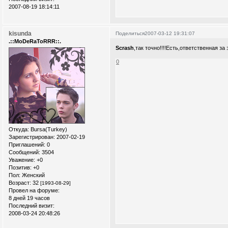
2007-08-19 18:14:11
kisunda
Поделиться
2007-03-12 19:31:07
.::MoDeRaToRRR::.
Scrash
,так точно!!!!Есть,ответственная за 
0
Откуда:
Bursa(Turkey)
Зарегистрирован
: 2007-02-19
Приглашений:
0
Сообщений:
3504
Уважение:
+0
Позитив:
+0
Пол:
Женский
Возраст:
32
[1993-08-29]
Провел на форуме:
8 дней 19 часов
Последний визит:
2008-03-24 20:48:26