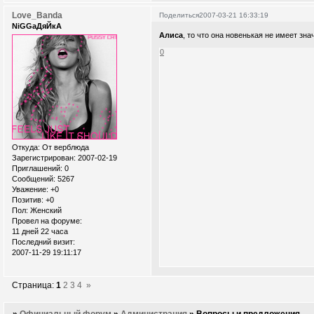
Love_Banda
Поделиться
2007-03-21 16:33:19
NiGGaДяЙкА
Алиса
, то что она новенькая не имеет зн
0
Откуда:
От верблюда
Зарегистрирован
: 2007-02-19
Приглашений:
0
Сообщений:
5267
Уважение:
+0
Позитив:
+0
Пол:
Женский
Провел на форуме:
11 дней 22 часа
Последний визит:
2007-11-29 19:11:17
Страница:
1
2
3
4
»