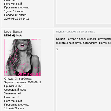
Позитив:
+0
Пол:
Женский
Провел на форуме:
1 день 17 часов
Последний визит:
2007-08-19 18:14:11
Love_Banda
Поделиться
2007-02-25 18:58:51
NiGGaДяЙкА
Scrash
, не тебе а вообще всем читателям
пишите о се и фотки вставляйте) Потом он
0
Откуда:
От верблюда
Зарегистрирован
: 2007-02-19
Приглашений:
0
Сообщений:
5267
Уважение:
+0
Позитив:
+0
Пол:
Женский
Провел на форуме:
11 дней 22 часа