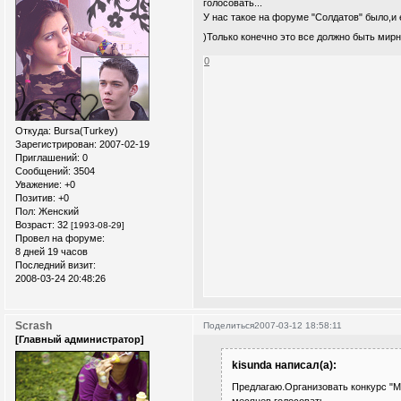
голосовать...
У нас такое на форуме "Солдатов" было,и е
)Только конечно это все должно быть мирн
0
Откуда:
Bursa(Turkey)
Зарегистрирован
: 2007-02-19
Приглашений:
0
Сообщений:
3504
Уважение:
+0
Позитив:
+0
Пол:
Женский
Возраст:
32
[1993-08-29]
Провел на форуме:
8 дней 19 часов
Последний визит:
2008-03-24 20:48:26
Scrash
Поделиться
2007-03-12 18:58:11
[Главный администратор]
kisunda написал(а):
Предлагаю.Организовать конкурс "М
месяцев голосовать...