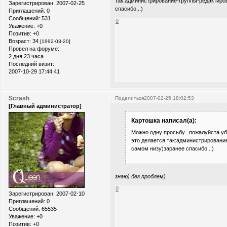
так:администрирование-группы-редактиров
Зарегистрирован
: 2007-02-25
спасибо...)
Приглашений:
0
Сообщений:
531
0
Уважение:
+0
Позитив:
+0
Возраст:
34
[1992-03-20]
Провел на форуме:
2 дня 23 часа
Последний визит:
2007-10-29 17:44:41
Scrash
Поделиться
2007-02-25 18:02:53
[Главный администратор]
Картошка написал(а):
Можно одну просьбу...пожалуйста у
это делается так:администрирование
самом низу)заранее спасибо...)
знаю) без проблем)
0
Зарегистрирован
: 2007-02-10
Приглашений:
0
Сообщений:
65535
Уважение:
+0
Позитив:
+0