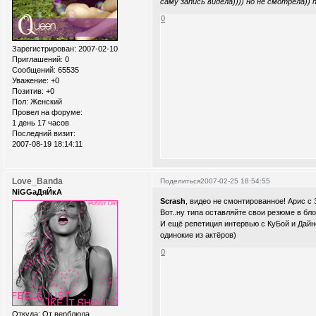
саму запись видела)))) но не смотрела)) 
0
Зарегистрирован
: 2007-02-10
Приглашений:
0
Сообщений:
65535
Уважение:
+0
Позитив:
+0
Пол:
Женский
Провел на форуме:
1 день 17 часов
Последний визит:
2007-08-19 18:14:11
Love_Banda
Поделиться
2007-02-25 18:54:55
NiGGaДяЙкА
Scrash
, видео не смонтированное! Арис с 
Вот..ну типа оставляйте свои резюме в бло
И ещё репетиция интервью с КуБой и Дайне
одинокие из актёров)
0
Откуда:
От верблюда