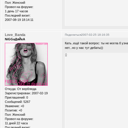
Пол:
Женский
Провел на форуме:
1 день 17 часов
Последний визит:
2007-08-19 18:14:11
Love_Banda
Поделиться
2007-02-25 18:16:35
NiGGaДяЙкА
Кать..ещё такой вопрос: ты не могла б узн
нет...но у нас тут дебаты))
0
Откуда:
От верблюда
Зарегистрирован
: 2007-02-19
Приглашений:
0
Сообщений:
5267
Уважение:
+0
Позитив:
+0
Пол:
Женский
Провел на форуме:
11 дней 22 часа
Последний визит: