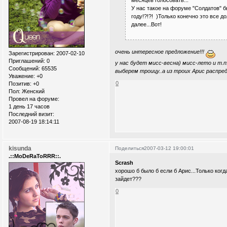
У нас такое на форуме "Солдатов" бы
году!?!?! )Только конечно это все 
далее...Вот!
очень интересное предложение!!!
Зарегистрирован
: 2007-02-10
Приглашений:
0
у нас будет мисс-весна) мисс-лето и т.п
Сообщений:
65535
выберем троицу..а из троих Арис распред
Уважение:
+0
0
Позитив:
+0
Пол:
Женский
Провел на форуме:
1 день 17 часов
Последний визит:
2007-08-19 18:14:11
kisunda
Поделиться
2007-03-12 19:00:01
.::MoDeRaToRRR::.
Scrash
хорошо б было б если б Арис...Только ког
зайдет???
0