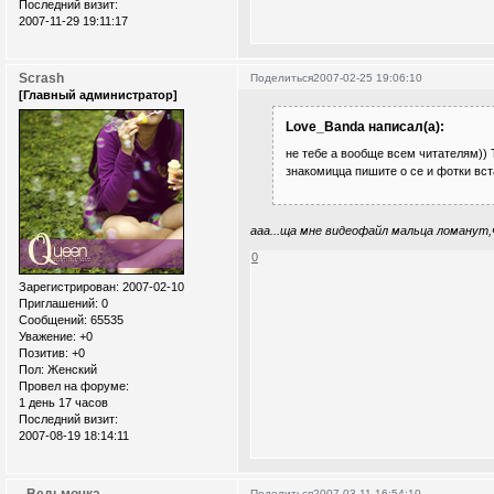
Последний визит:
2007-11-29 19:11:17
Scrash
Поделиться
2007-02-25 19:06:10
[Главный администратор]
Love_Banda написал(а):
не тебе а вообще всем читателям)) 
знакомицца пишите о се и фотки вст
ааа...ща мне видеофайл мальца ломанут,ч
0
Зарегистрирован
: 2007-02-10
Приглашений:
0
Сообщений:
65535
Уважение:
+0
Позитив:
+0
Пол:
Женский
Провел на форуме:
1 день 17 часов
Последний визит:
2007-08-19 18:14:11
_Ведьмочка_
Поделиться
2007-03-11 16:54:10