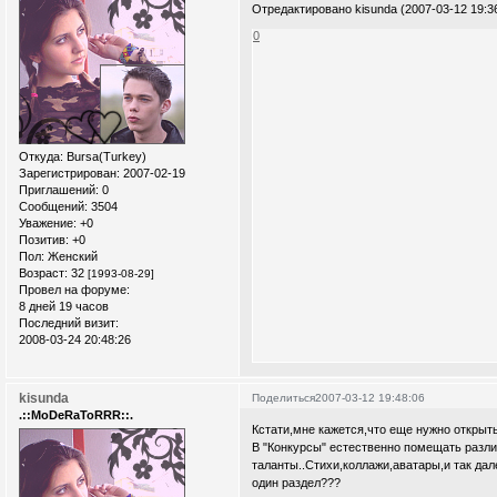
Отредактировано kisunda (2007-03-12 19:3
0
Откуда:
Bursa(Turkey)
Зарегистрирован
: 2007-02-19
Приглашений:
0
Сообщений:
3504
Уважение:
+0
Позитив:
+0
Пол:
Женский
Возраст:
32
[1993-08-29]
Провел на форуме:
8 дней 19 часов
Последний визит:
2008-03-24 20:48:26
kisunda
Поделиться
2007-03-12 19:48:06
.::MoDeRaToRRR::.
Кстати,мне кажется,что еще нужно открыть
В "Конкурсы" естественно помещать разли
таланты..Стихи,коллажи,аватары,и так дал
один раздел???