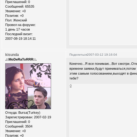
Приглашений:
0
Сообщений:
65535
Уважение:
+0
Позитив:
+0
Пол:
Женский
Провел на форуме:
1 день 17 часов
Последний визит:
2007-08-19 18:14:11
kisunda
Поделиться
2007-03-12 19:16:04
.::MoDeRaToRRR::.
Конечно...Я все понимаю...Вот смотри..От
времени заявки,будут приниматься,потом 
этим самым голосованием,выходят в финал
тебе?
0
Откуда:
Bursa(Turkey)
Зарегистрирован
: 2007-02-19
Приглашений:
0
Сообщений:
3504
Уважение:
+0
Позитив:
+0