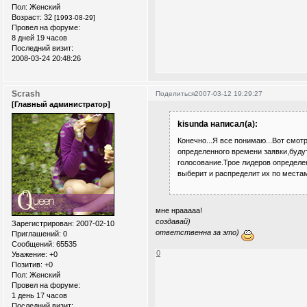
Пол:
Женский
Возраст:
32
[1993-08-29]
Провел на форуме:
8 дней 19 часов
Последний визит:
2008-03-24 20:48:26
Scrash
Поделиться
2007-03-12 19:29:27
[Главный администратор]
kisunda написал(а):
Конечно...Я все понимаю...Вот смотр
определенного времени заявки,буду
голосование.Трое лидеров определ
выберит и распределит их по местам
мне нрааааа!
создавай)
Зарегистрирован
: 2007-02-10
ответственна за это)
Приглашений:
0
Сообщений:
65535
0
Уважение:
+0
Позитив:
+0
Пол:
Женский
Провел на форуме:
1 день 17 часов
Последний визит: