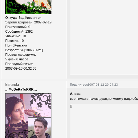
Откуда:
Бад Киссинген
Зарегистрирован
: 2007-02-19
Приглашений:
0
Сообщений:
1392
Уважение:
+0
Позитив:
+0
Пол:
Женский
Возраст:
34
[1992-01-21]
Провел на форуме:
5 дней 0 часов
Последний визит:
2007-09-18 00:32:53
kisunda
Поделиться
2007-03-12 20:04:23
.::MoDeRaToRRR::.
Алиса
все темки в таком духе,по-моему надо обь
0