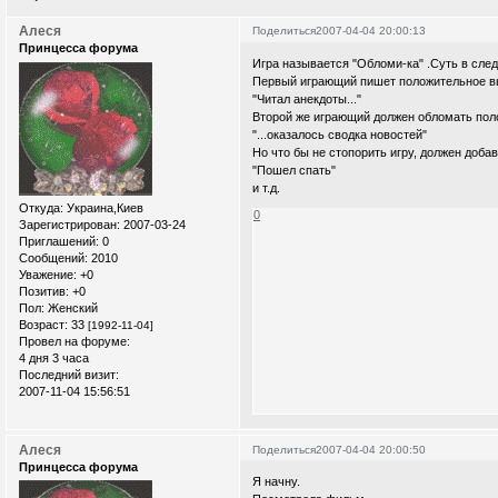
Алеся
Поделиться
2007-04-04 20:00:13
Принцесса форума
Игра называется "Обломи-ка" .Суть в сл
Первый играющий пишет положительное в
"Читал анекдоты..."
Второй же играющий должен обломать пол
"...оказалось сводка новостей"
Но что бы не стопорить игру, должен доб
"Пошел спать"
и т.д.
Откуда:
Украина,Киев
0
Зарегистрирован
: 2007-03-24
Приглашений:
0
Сообщений:
2010
Уважение:
+0
Позитив:
+0
Пол:
Женский
Возраст:
33
[1992-11-04]
Провел на форуме:
4 дня 3 часа
Последний визит:
2007-11-04 15:56:51
Алеся
Поделиться
2007-04-04 20:00:50
Принцесса форума
Я начну.