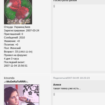
Посмотрела фильм
0
Откуда:
Украина,Киев
Зарегистрирован
: 2007-03-24
Приглашений:
0
Сообщений:
2010
Уважение:
+0
Позитив:
+0
Пол:
Женский
Возраст:
33
[1992-11-04]
Провел на форуме:
4 дня 3 часа
Последний визит:
2007-11-04 15:56:51
kisunda
Поделиться
2007-04-05 18:23:23
.::MoDeRaToRRR::.
Алеся
такая темка уже есть...
0