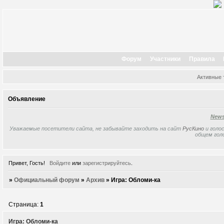
Форум
Участники
Правила
Активные
Объявление
New
Уважаемые посетители сайта, не забывайте заходить на сайт
РусКино
и голос
общем гол
Привет, Гость!
Войдите
или
зарегистрируйтесь
.
»
Официальный форум
»
Архив
»
Игра: Обломи-ка
Страница:
1
Игра: Обломи-ка