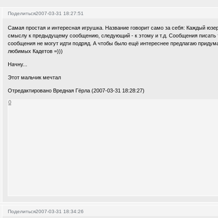
Поделиться
2007-03-31 18:27:51
Самая простая и интересная игрушка. Название говорит само за себя: Каждый юзе
смыслу к предыдущему сообщению, следующий - к этому и т.д. Сообщения писать т
сообщения не могут идти подряд. А чтобы было ещё интереснее предлагаю придума
любимых Кадетов =)))
Начну...
Этот мальчик мечтал
Отредактировано Вредная Гёрла (2007-03-31 18:28:27)
0
Поделиться
2007-03-31 18:34:26