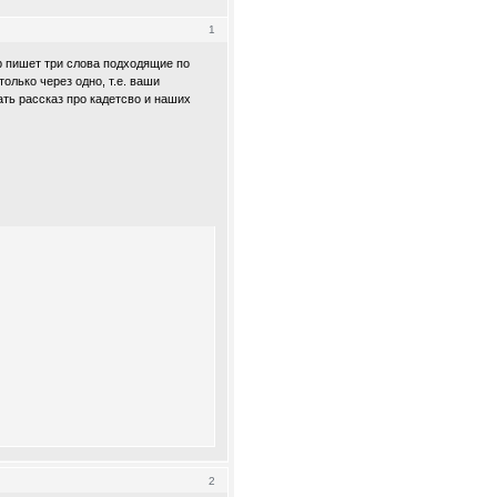
1
р пишет три слова подходящие по
олько через одно, т.е. ваши
ть рассказ про кадетсво и наших
2