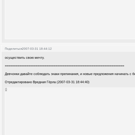
Поделиться
2007-03-31 18:44:12
осуществить свою мечту.
==================================================================
Девчонки давайте соблюдать знаки препинания, и новые предложения начинать с 
Отредактировано Вредная Гёрла (2007-03-31 18:44:40)
0