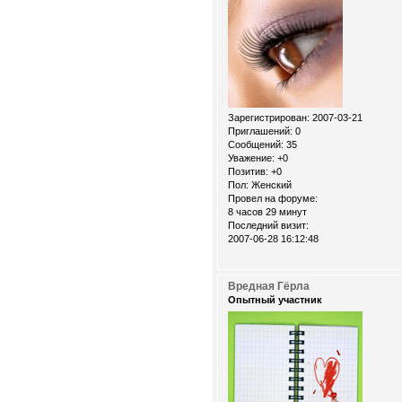
Зарегистрирован
: 2007-03-21
Приглашений:
0
Сообщений:
35
Уважение:
+0
Позитив:
+0
Пол:
Женский
Провел на форуме:
8 часов 29 минут
Последний визит:
2007-06-28 16:12:48
Вредная Гёрла
Опытный участник