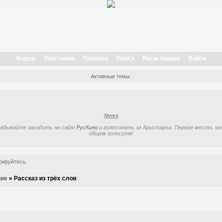
Форум
Участники
Правила
Поиск
Регистрация
Войти
Активные темы
News
забывайте заходить на сайт
РусКино
и голосовать за Аристарха. Первое место, кот
общем голосуем!
рируйтесь
.
ие
»
Рассказ из трёх слов