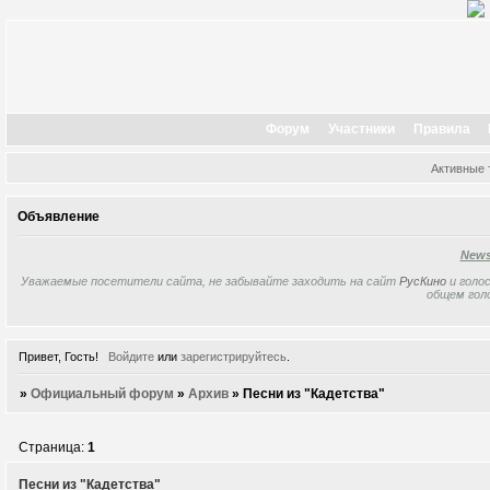
Форум
Участники
Правила
Активные
Объявление
New
Уважаемые посетители сайта, не забывайте заходить на сайт
РусКино
и голос
общем гол
Привет, Гость!
Войдите
или
зарегистрируйтесь
.
»
Официальный форум
»
Архив
»
Песни из "Кадетства"
Страница:
1
Песни из "Кадетства"