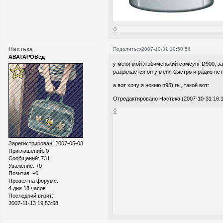
0
Настька
Поделиться
2007-10-31 10:58:56
АВАТАРОВед
у меня мой любименький самсунг D900, заб
разряжается он у меня быстро и радио нет
а вот хочу я нокию n95) гы, такой вот:
Отредактировано Настька (2007-10-31 16:1
0
Зарегистрирован
: 2007-05-08
Приглашений:
0
Сообщений:
731
Уважение:
+0
Позитив:
+0
Провел на форуме:
4 дня 18 часов
Последний визит:
2007-11-13 19:53:58