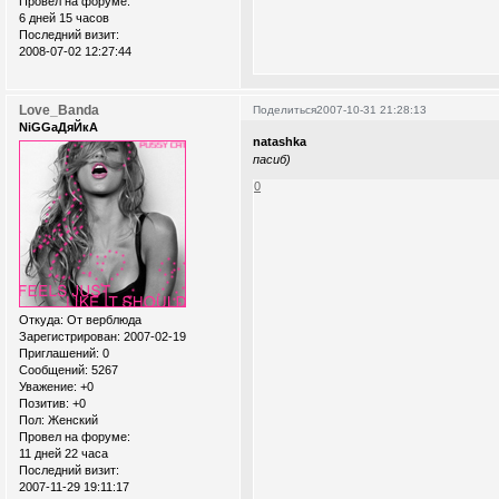
Провел на форуме:
6 дней 15 часов
Последний визит:
2008-07-02 12:27:44
Love_Banda
Поделиться
2007-10-31 21:28:13
NiGGaДяЙкА
natashka
пасиб)
0
Откуда:
От верблюда
Зарегистрирован
: 2007-02-19
Приглашений:
0
Сообщений:
5267
Уважение:
+0
Позитив:
+0
Пол:
Женский
Провел на форуме:
11 дней 22 часа
Последний визит:
2007-11-29 19:11:17