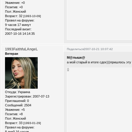
Уважение:
+0
Позитив:
+0
Пол:
Женский
Возраст:
32
[1993-10-09]
Провел на форуме:
9 часов 17 минут
Последний визит:
2007-10-16 14:14:35
1993FaithfuLAngeL
Поделиться
2007-10-21 10:07:42
Ветеран
М@лышк@
а мой старый в итоге сдох)))пришлось эту
0
Откуда:
Украина
Зарегистрирован
: 2007-07-13
Приглашений:
0
Сообщений:
2504
Уважение:
+5
Позитив:
+8
Пол:
Женский
Возраст:
33
[1993-01-29]
Провел на форуме:
8 дней 16 часов