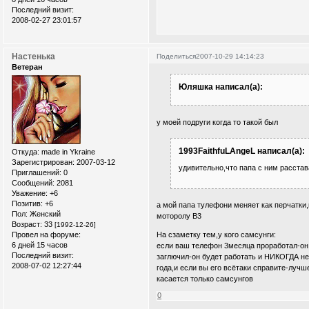
Последний визит:
2008-02-27 23:01:57
Настенька
Поделиться
2007-10-29 14:14:23
Ветеран
Юляшка написал(а):
у моей подруги когда то такой был
1993FaithfuLAngeL написал(а):
Откуда:
made in Ykraine
Зарегистрирован
: 2007-03-12
удивительно,что папа с ним расстав
Приглашений:
0
Сообщений:
2081
Уважение:
+6
Позитив:
+6
а мой папа тулефони меняет как перчатки,
Пол:
Женский
моторолу В3
Возраст:
33
[1992-12-26]
На сзаметку тем,у кого самсунги:
Провел на форуме:
6 дней 15 часов
если ваш телефон 3месяца проработал-он 
Последний визит:
заглючил-он будет работать и НИКОГДА не
2008-07-02 12:27:44
года,и если вы его всётаки справите-лучш
касается только самсунгов
0