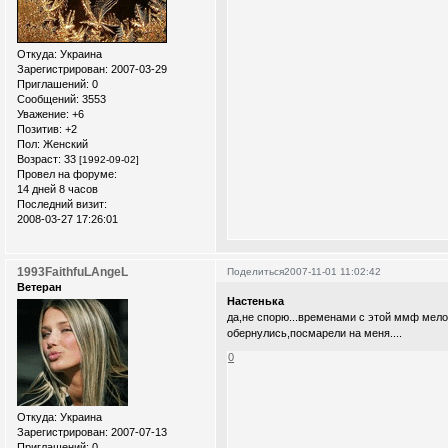
Откуда:
Украина
Зарегистрирован
: 2007-03-29
Приглашений:
0
Сообщений:
3553
Уважение:
+6
Позитив:
+2
Пол:
Женский
Возраст:
33
[1992-09-02]
Провел на форуме:
14 дней 8 часов
Последний визит:
2008-03-27 17:26:01
1993FaithfuLAngeL
Поделиться
2007-11-01 11:02:42
Ветеран
Настенька
да,не спорю...временами с этой ммф мелод
обернулись,посмарели на меня....
0
Откуда:
Украина
Зарегистрирован
: 2007-07-13
Приглашений:
0