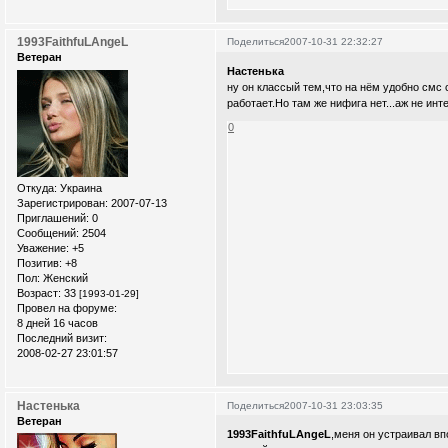
1993FaithfuLAngeL
Поделиться
2007-10-31 22:32:27
Ветеран
Настенька
ну он классый тем,что на нём удобно смс 
работает.Но там же нифига нет...аж не инт
0
Откуда:
Украина
Зарегистрирован
: 2007-07-13
Приглашений:
0
Сообщений:
2504
Уважение:
+5
Позитив:
+8
Пол:
Женский
Возраст:
33
[1993-01-29]
Провел на форуме:
8 дней 16 часов
Последний визит:
2008-02-27 23:01:57
Настенька
Поделиться
2007-10-31 23:03:35
Ветеран
1993FaithfuLAngeL
,меня он устраивал в