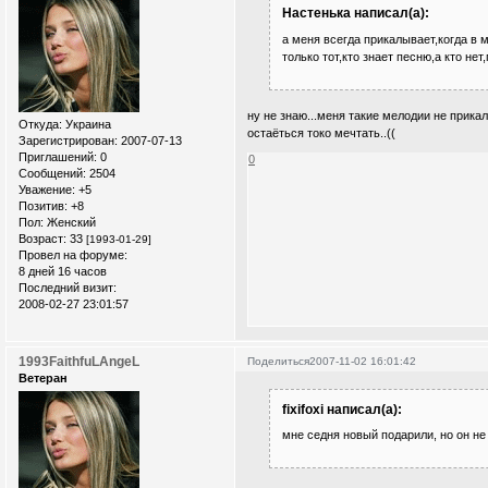
Настенька написал(а):
а меня всегда прикалывает,когда в 
только тот,кто знает песню,а кто не
ну не знаю...меня такие мелодии не п
Откуда:
Украина
остаёться токо мечтать..((
Зарегистрирован
: 2007-07-13
Приглашений:
0
0
Сообщений:
2504
Уважение:
+5
Позитив:
+8
Пол:
Женский
Возраст:
33
[1993-01-29]
Провел на форуме:
8 дней 16 часов
Последний визит:
2008-02-27 23:01:57
1993FaithfuLAngeL
Поделиться
2007-11-02 16:01:42
Ветеран
fixifoxi написал(а):
мне седня новый подарили, но он не