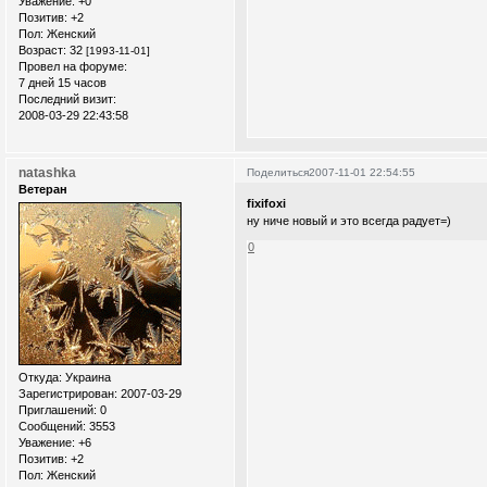
Уважение:
+0
Позитив:
+2
Пол:
Женский
Возраст:
32
[1993-11-01]
Провел на форуме:
7 дней 15 часов
Последний визит:
2008-03-29 22:43:58
natashka
Поделиться
2007-11-01 22:54:55
Ветеран
fixifoxi
ну ниче новый и это всегда радует=)
0
Откуда:
Украина
Зарегистрирован
: 2007-03-29
Приглашений:
0
Сообщений:
3553
Уважение:
+6
Позитив:
+2
Пол:
Женский