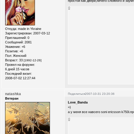
простой как двери,ничего сложного и заум
0
Откуда:
made in Ykraine
Зарегистрирован
: 2007-03-12
Приглашений:
0
Сообщений:
2081
Уважение:
+6
Позитив:
+6
Пол:
Женский
Возраст:
33
[1992-12-26]
Провел на форуме:
6 дней 15 часов
Последний визит:
2008-07-02 12:27:44
natashka
Поделиться
2007-10-31 23:20:36
Ветеран
Love_Banda
=)
а у меня все навсего sonі ericsson k750i.п
0