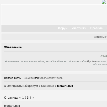
Форум
Участники
Правила
Активные
Объявление
New
Уважаемые посетители сайта, не забывайте заходить на сайт
РусКино
и голос
общем гол
Привет, Гость!
Войдите
или
зарегистрируйтесь
.
»
Официальный форум
»
Общение
»
Мобильник
Страница:
«
1
2
3
4
»
Мобильник