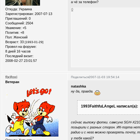
а чё за телефон?
Откуда:
Украина
0
Зарегистрирован
: 2007-07-13
Приглашений:
0
Сообщений:
2504
Уважение:
+5
Позитив:
+8
Пол:
Женский
Возраст:
33
[1993-01-29]
Провел на форуме:
8 дней 16 часов
Последний визит:
2008-02-27 23:01:57
fixifoxi
Поделиться
2007-11-03 19:54:14
Ветеран
natashka
ну да, правда.
1993FaithfuLAngeL написал(а):
сейчас выложу фотки. самсунг SGH-X210.
позырили с разных сторон. ИК-порта нет
радио и с него можно проверять почту, т
у тебя какой?