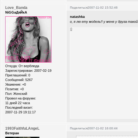
Love_Banda
Поделиться
2007-11-02 15:52:46
NiGGaДяЙкА
natashka
о, я лю ету модель!! у меня у друга тако
0
Откуда:
От верблюда
Зарегистрирован
: 2007-02-19
Приглашений:
0
Сообщений:
5267
Уважение:
+0
Позитив:
+0
Пол:
Женский
Провел на форуме:
11 дней 22 часа
Последний визит:
2007-11-29 19:11:17
1993FaithfuLAngeL
Поделиться
2007-11-02 16:00:44
Ветеран