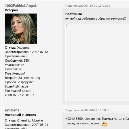
1993FaithfuLAngeL
Поделиться
2007-10-29 16:03:26
Ветеран
Настенька
ну мой гад работать собрался вечность))
0
Откуда:
Украина
Зарегистрирован
: 2007-07-13
Приглашений:
0
Сообщений:
2504
Уважение:
+5
Позитив:
+8
Пол:
Женский
Возраст:
33
[1993-01-29]
Провел на форуме:
8 дней 16 часов
Последний визит:
2008-02-27 23:01:57
art-trans
Поделиться
2007-10-29 18:20:38
Активный участник
NOKIA 6800 rulez вечно. Трижды летал с ба
Откуда:
Chernihiv, Ukraine
треснула - купил новую.
Зарегистрирован
: 2007-06-01
Приглашений:
0