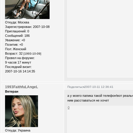
Откуда:
Москва
Зарегистрирован
: 2007-10-08
Приглашений:
0
Сообщений:
186
Уважение:
+0
Позитив:
+0
Пол:
Женский
Возраст:
32
[1993-10-09]
Провел на форуме:
9 часов 17 минут
Последний визит:
2007-10-16 14:14:35
1993FaithfuLAngeL
Поделиться
2007-10-11 12:36:41
Ветеран
а у моего папика такой телефон!вот реаль
ним расставаться не хочет
0
Откуда:
Украина