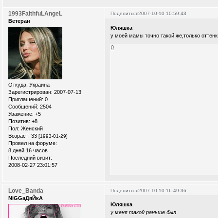
1993FaithfuLAngeL
Поделиться
2007-10-10 10:59:43
Ветеран
Юляшка
у моей мамы точно такой же,только оттенк
0
Откуда:
Украина
Зарегистрирован
: 2007-07-13
Приглашений:
0
Сообщений:
2504
Уважение:
+5
Позитив:
+8
Пол:
Женский
Возраст:
33
[1993-01-29]
Провел на форуме:
8 дней 16 часов
Последний визит:
2008-02-27 23:01:57
Love_Banda
Поделиться
2007-10-10 16:49:36
NiGGaДяЙкА
Юляшка
у меня такой раньше был