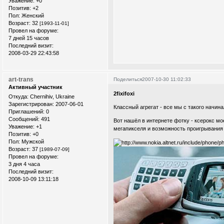
Уважение:
+0
Позитив:
+2
Пол:
Женский
Возраст:
32
[1993-11-01]
Провел на форуме:
7 дней 15 часов
Последний визит:
2008-03-29 22:43:58
art-trans
Поделиться
2007-10-30 11:02:33
Активный участник
2fixifoxi
Откуда:
Chernihiv, Ukraine
Зарегистрирован
: 2007-06-01
Классный агрегат - все мы с такого начина
Приглашений:
0
Сообщений:
491
Вот нашёл в интернете фотку - ксерокс мо
Уважение:
+1
мегапикселя и возможность проигрывания
Позитив:
+0
Пол:
Мужской
Возраст:
37
[1989-07-09]
Провел на форуме:
3 дня 4 часа
Последний визит:
2008-10-09 13:11:18