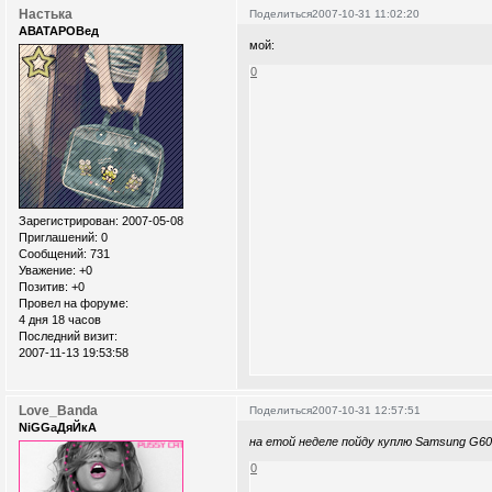
Настька
Поделиться
2007-10-31 11:02:20
АВАТАРОВед
мой:
0
Зарегистрирован
: 2007-05-08
Приглашений:
0
Сообщений:
731
Уважение:
+0
Позитив:
+0
Провел на форуме:
4 дня 18 часов
Последний визит:
2007-11-13 19:53:58
Love_Banda
Поделиться
2007-10-31 12:57:51
NiGGaДяЙкА
на етой неделе пойду куплю Samsung G6
0