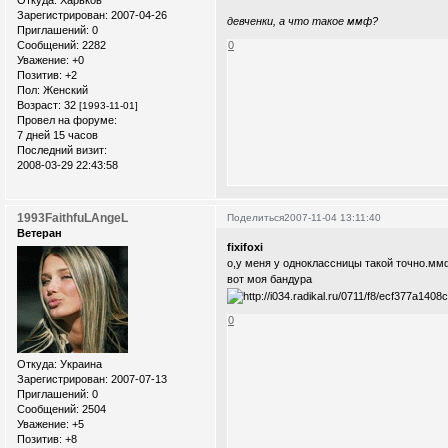
Откуда:
Xарьков
Зарегистрирован
: 2007-04-26
девченки, а что такое ммф?
Приглашений:
0
0
Сообщений:
2282
Уважение:
+0
Позитив:
+2
Пол:
Женский
Возраст:
32
[1993-11-01]
Провел на форуме:
7 дней 15 часов
Последний визит:
2008-03-29 22:43:58
1993FaithfuLAngeL
Поделиться
2007-11-04 13:11:40
Ветеран
fixifoxi
о,у меня у одноклассницы такой точно.мм
вот моя бандура
0
Откуда:
Украина
Зарегистрирован
: 2007-07-13
Приглашений:
0
Сообщений:
2504
Уважение:
+5
Позитив:
+8