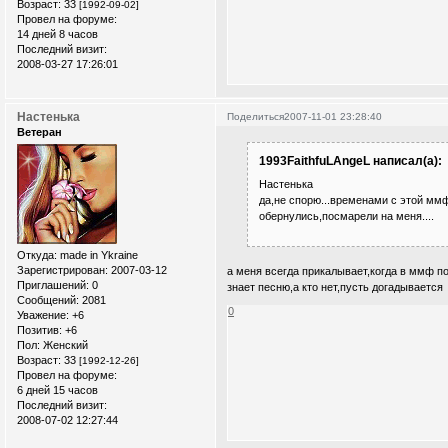
Возраст:
33
[1992-09-02]
Провел на форуме:
14 дней 8 часов
Последний визит:
2008-03-27 17:26:01
Настенька
Поделиться
2007-11-01 23:28:40
Ветеран
1993FaithfuLAngeL написал(а):
Настенька
да,не спорю...временами с этой ммф
обернулись,посмарели на меня....
Откуда:
made in Ykraine
Зарегистрирован
: 2007-03-12
а меня всегда прикалывает,когда в ммф по
Приглашений:
0
знает песню,а кто нет,пусть догадывается
Сообщений:
2081
0
Уважение:
+6
Позитив:
+6
Пол:
Женский
Возраст:
33
[1992-12-26]
Провел на форуме:
6 дней 15 часов
Последний визит:
2008-07-02 12:27:44