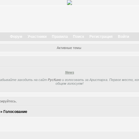
Форум
Участники
Правила
Поиск
Регистрация
Войти
Активные темы
News
забывайте заходить на сайт
РусКино
и голосовать за Аристарха. Первое место, кот
общем голосуем!
рируйтесь
.
»
Голосование