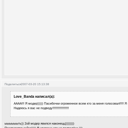
Поделиться
2007-03-20 15:13:38
Love_Banda написал(а):
АААА!!! Я модер))))) Пасибочки огроменное всем кто за меня голосовал!!!!! Я в
Надеюсь я вас не подведу!!!!!!!!!!!!!!!!!!!
ыыыыыыть)) 2ой модер явился наконецц))))))))