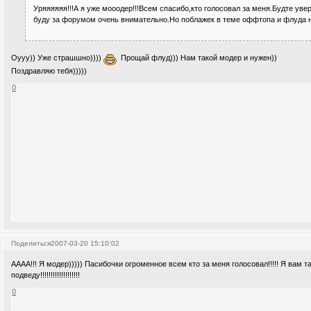
Уряяяяяя!!!А я уже мооодер!!!Всем спасибо,кто голосовал за меня.Будте уве
буду за форумом очень внимательно.Но поблажек в теме оффтопа и флуда н
Оууу)) Уже страшшно))))
Прощай флуд))) Нам такой модер и нужен))
Поздравляю тебя)))))
0
Поделиться
2007-03-20 15:10:02
АААА!!! Я модер))))) Пасибочки огроменное всем кто за меня голосовал!!!!! Я вам та
подведу!!!!!!!!!!!!!!!!!!!
0