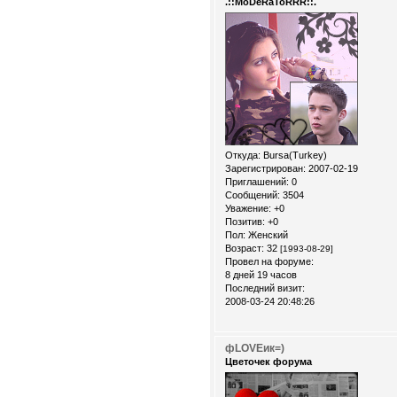
.::MoDeRaToRRR::.
Откуда:
Bursa(Turkey)
Зарегистрирован
: 2007-02-19
Приглашений:
0
Сообщений:
3504
Уважение:
+0
Позитив:
+0
Пол:
Женский
Возраст:
32
[1993-08-29]
Провел на форуме:
8 дней 19 часов
Последний визит:
2008-03-24 20:48:26
фLOVEик=)
Цветочек форума