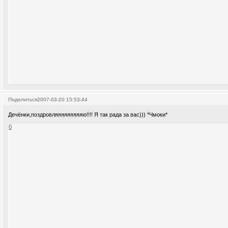
Поделиться
2007-03-20 15:53:44
Дечёнки,поздровляяяяяяяяяю!!!! Я так рада за вас))) *Чмоки*
0