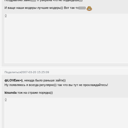
Поздравляю зайко)))) Я уверена что не подведёшь)))
И ваще наши модеры-лучшие модеры)) Вот так-то))))))
0
Поделиться
2007-03-20 15:25:09
фLOVEик=)
, некада было раньше зайти))
Ну появляюсь я всегда регулярно)) так что вы тут не прохлаждайтесь!
kisunda
тож на страже порядка))
0