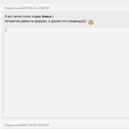
Поделиться
2007-03-19 22:36:43
Я вот лично голос отдам
Алисе
)
Человечек давно на форуме. я думаю что справицца)))
0
Поделиться
2007-03-19 22:52:07