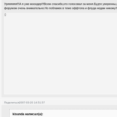
Уряяяяяя!!!А я уже мооодер!!!Всем спасибо,кто голосовал за меня.Будте уверенны,
форумом очень внимательно.Но поблажек в теме оффтопа и флуда недам никому!!
0
Поделиться
2007-03-20 14:51:57
kisunda написал(а):