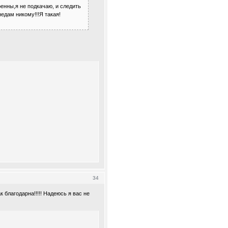
ренны,я не подкачаю, и следить
едам никому!!!Я такая!
34
к благодарна!!!!! Надеюсь я вас не