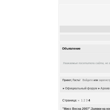
Объявление
Уважаемые посетители сайта, не 
Привет, Гость!
Войдите
или
зарегист
»
Официальный форум
»
Архив
Страница:
«
1
2
3
4
"Мисс Весна 2007".Заявки на ко