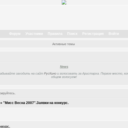
Форум
Участники
Правила
Поиск
Регистрация
Войти
Активные темы
News
забывайте заходить на сайт
РусКино
и голосовать за Аристарха. Первое место, кот
общем голосуем!
рируйтесь
.
»
"Мисс Весна 2007".Заявки на конкурс.
нкурс.