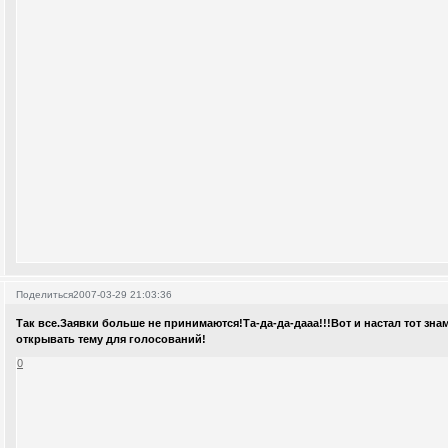
Поделиться
2007-03-29 21:03:36
Так все.Заявки больше не принимаются!Та-да-да-дааа!!!Вот и настал тот зн
открывать тему для голосований!
0