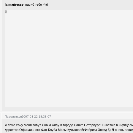
la maîtresse
, пасиб тебе =)))
0
Поделиться
2007-03-22 18:38:07
Я тоже хочу.Меня зовут Яна.Я живу в городе Санкт-Петербург.Я Состою в Офицал
директор Офицального Фан-Клуба Милы Куликовой(Фабрика Звезд 6).Я очень весе