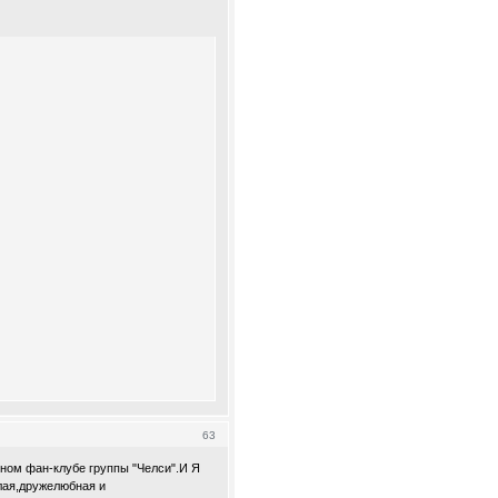
63
ьном фан-клубе группы "Челси".И Я
лая,дружелюбная и