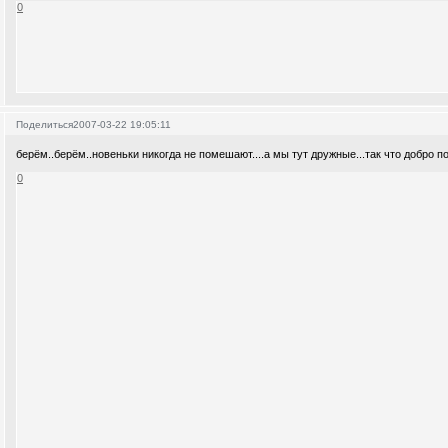
0
Поделиться
2007-03-22 19:05:11
берём..берём..новеньки никогда не помешают....а мы тут дружные...так что добро п
0