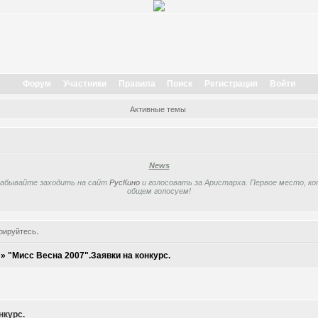
Форум
Участники
Правила
Поиск
Регистрация
Войти
Активные темы
News
забывайте заходить на сайт
РусКино
и голосовать за Аристарха. Первое место, кот
общем голосуем!
рируйтесь
.
»
"Мисс Весна 2007".Заявки на конкурс.
нкурс.