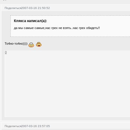
Поделиться
2007-03-16 21:50:52
Клякса написал(а):
да мы самые самые,нас грех не взять..нас грех обидеть!!
То4но-то4но))))
0
Поделиться
2007-03-16 23:57:05