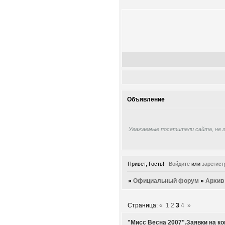
Объявление
Уважаемые посетители сайта, не 
Привет, Гость!
Войдите
или
зарегист
»
Официальный форум
»
Архив
Страница:
«
1
2
3
4
»
"Мисс Весна 2007".Заявки на ко