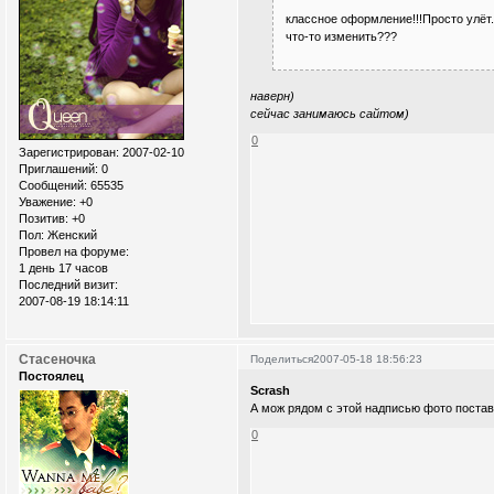
классное оформление!!!Просто улёт.
что-то изменить???
наверн)
сейчас занимаюсь сайтом)
0
Зарегистрирован
: 2007-02-10
Приглашений:
0
Сообщений:
65535
Уважение:
+0
Позитив:
+0
Пол:
Женский
Провел на форуме:
1 день 17 часов
Последний визит:
2007-08-19 18:14:11
Стасеночка
Поделиться
2007-05-18 18:56:23
Постоялец
Scrash
А мож рядом с этой надписью фото поста
0