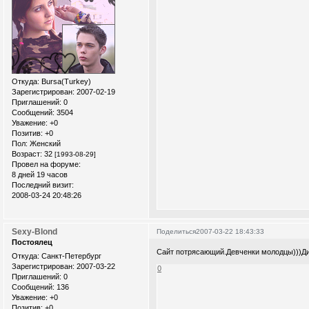
Откуда:
Bursa(Turkey)
Зарегистрирован
: 2007-02-19
Приглашений:
0
Сообщений:
3504
Уважение:
+0
Позитив:
+0
Пол:
Женский
Возраст:
32
[1993-08-29]
Провел на форуме:
8 дней 19 часов
Последний визит:
2008-03-24 20:48:26
Sexy-Blond
Поделиться
2007-03-22 18:43:33
Постоялец
Сайт потрясающий.Девченки молодцы)))Ди
Откуда:
Санкт-Петербург
Зарегистрирован
: 2007-03-22
0
Приглашений:
0
Сообщений:
136
Уважение:
+0
Позитив:
+0