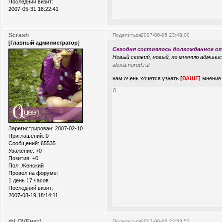
Последний визит:
2007-05-31 18:22:41
Scrash
Поделиться
2007-06-05 23:48:00
[Главный администратор]
Сегодня состоялось долгожданное о
Новый свежий, новый, по мнению админис
alexia.narod.ru/
нам очень хочется узнать
[
ВАШЕ
]
мнение
0
Зарегистрирован
: 2007-02-10
Приглашений:
0
Сообщений:
65535
Уважение:
+0
Позитив:
+0
Пол:
Женский
Провел на форуме:
1 день 17 часов
Последний визит:
2007-08-19 18:14:11
фLOVEик=)
Поделиться
2007-06-05 23:53:53