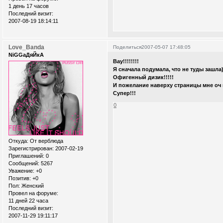
1 день 17 часов
Последний визит:
2007-08-19 18:14:11
Love_Banda
Поделиться
2007-05-07 17:48:05
NiGGaДяЙкА
Вау!!!!!!!!
Я сначала подумала, что не туды зашла)
Офигенный дизик!!!!!
И пожелание наверху страницы мне оч 
Супер!!!
0
Откуда:
От верблюда
Зарегистрирован
: 2007-02-19
Приглашений:
0
Сообщений:
5267
Уважение:
+0
Позитив:
+0
Пол:
Женский
Провел на форуме:
11 дней 22 часа
Последний визит:
2007-11-29 19:11:17