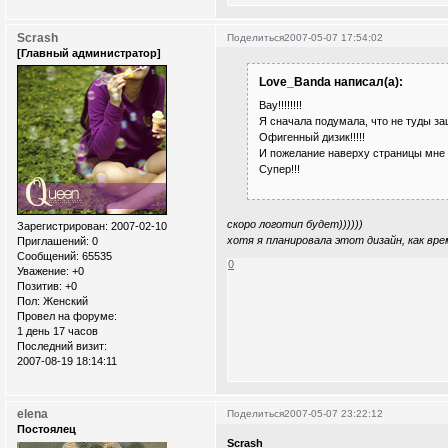
Scrash
Поделиться
2007-05-07 17:54:02
[Главный администратор]
Love_Banda написал(а):
Вау!!!!!!!!
Я сначала подумала, что не туды за
Офигенный дизик!!!!!
И пожелание наверху страницы мне о
Супер!!!
скоро логотип будет))))))
Зарегистрирован
: 2007-02-10
хотя я планировала этот дизайн, как вр
Приглашений:
0
Сообщений:
65535
0
Уважение:
+0
Позитив:
+0
Пол:
Женский
Провел на форуме:
1 день 17 часов
Последний визит:
2007-08-19 18:14:11
elena
Поделиться
2007-05-07 23:22:12
Постоялец
Scrash