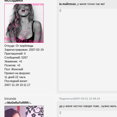
NiGGaДяЙкА
la maîtresse
, у меня точно так же!
0
Откуда:
От верблюда
Зарегистрирован
: 2007-02-19
Приглашений:
0
Сообщений:
5267
Уважение:
+0
Позитив:
+0
Пол:
Женский
Провел на форуме:
11 дней 22 часа
Последний визит:
2007-11-29 19:11:17
kisunda
Поделиться
2007-03-21 22:38:33
.::MoDeRaToRRR::.
да у меня честно говоря тоже...нужно жат
0