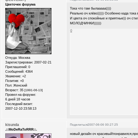
Цветочек форума
Тока что там былааааа))))
Реально оч клёво))))) Особенно када тока в
И цвета оч спокойные и приятные)) оч стиль
МОЛОДЧИНКИ))))))
0
Откуда:
Москва
Зарегистрирован
: 2007-02-21
Приглашений:
0
Сообщений:
4364
Уважение:
+2
Позитив:
+0
Пол:
Женский
Возраст:
35
[1991-06-13]
Провел на форуме:
6 дней 18 часов
Последний визит:
2007-12-10 23:58:13
kisunda
Поделиться
2007-06-06 00:27:25
.::MoDeRaToRRR::.
новый дизайн оч красивый!понравился,про