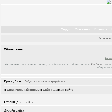
Форум
Участники
Правила
Активные
Объявление
New
Уважаемые посетители сайта, не забывайте заходить на сайт
РусКино
и голос
общем гол
Привет, Гость!
Войдите
или
зарегистрируйтесь
.
»
Официальный форум
»
Сайт
»
Дизайн сайта
Страница:
«
1
2
3
»
Дизайн сайта