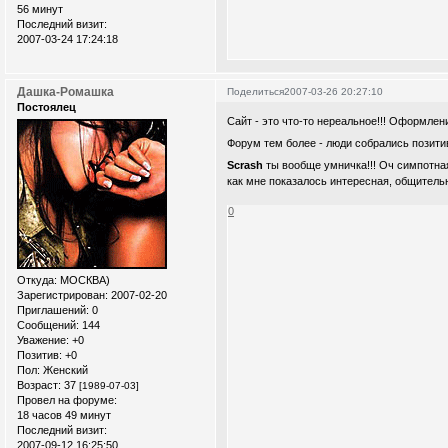
56 минут
Последний визит:
2007-03-24 17:24:18
Дашка-Ромашка
Поделиться
2007-03-26 20:27:10
Постоялец
Сайт - это что-то нереальное!!! Оформле
Форум тем более - люди собрались позити
Scrash
ты вообще умничка!!! Оч симпотная
как мне показалось интересная, общитель
0
Откуда:
МОСКВА)
Зарегистрирован
: 2007-02-20
Приглашений:
0
Сообщений:
144
Уважение:
+0
Позитив:
+0
Пол:
Женский
Возраст:
37
[1989-07-03]
Провел на форуме:
18 часов 49 минут
Последний визит:
2007-09-12 16:25:50