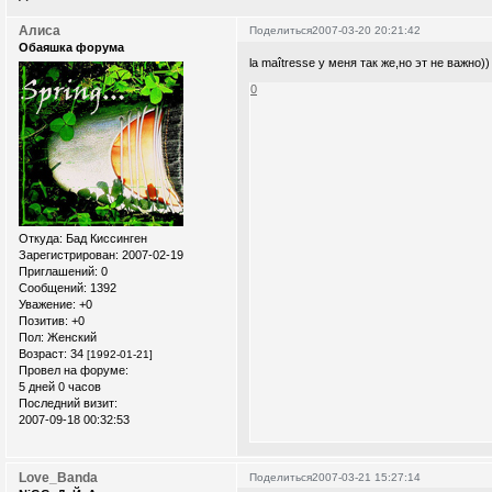
Алиса
Поделиться
2007-03-20 20:21:42
Обаяшка форума
la maîtresse у меня так же,но эт не важно)
0
Откуда:
Бад Киссинген
Зарегистрирован
: 2007-02-19
Приглашений:
0
Сообщений:
1392
Уважение:
+0
Позитив:
+0
Пол:
Женский
Возраст:
34
[1992-01-21]
Провел на форуме:
5 дней 0 часов
Последний визит:
2007-09-18 00:32:53
Love_Banda
Поделиться
2007-03-21 15:27:14