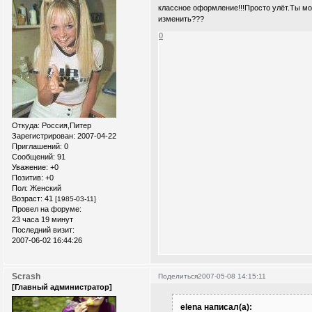
классное оформление!!!Просто улёт.Ты мол
изменить???
0
Откуда:
Россия,Питер
Зарегистрирован
: 2007-04-22
Приглашений:
0
Сообщений:
91
Уважение:
+0
Позитив:
+0
Пол:
Женский
Возраст:
41
[1985-03-11]
Провел на форуме:
23 часа 19 минут
Последний визит:
2007-06-02 16:44:26
Scrash
Поделиться
2007-05-08 14:15:11
[Главный администратор]
elena написал(а):