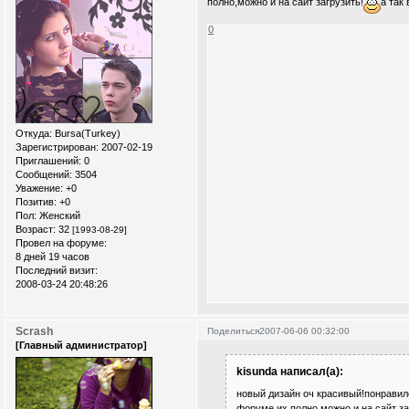
полно,можно и на сайт загрузить!
а так
0
Откуда:
Bursa(Turkey)
Зарегистрирован
: 2007-02-19
Приглашений:
0
Сообщений:
3504
Уважение:
+0
Позитив:
+0
Пол:
Женский
Возраст:
32
[1993-08-29]
Провел на форуме:
8 дней 19 часов
Последний визит:
2008-03-24 20:48:26
Scrash
Поделиться
2007-06-06 00:32:00
[Главный администратор]
kisunda написал(а):
новый дизайн оч красивый!понравилс
форуме их полно,можно и на сайт заг