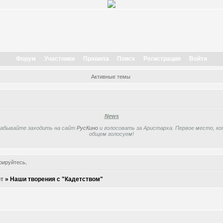
Форум
Участники
Правила
Поиск
Регистрация
Войти
Активные темы
News
забывайте заходить на сайт
РусКино
и голосовать за Аристарха. Первое место, кот
общем голосуем!
рируйтесь
.
т
»
Наши творения с "Кадетством"