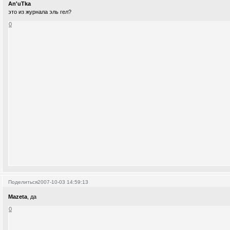
An'uTka
это из журнала эль гел?
0
Поделиться
2007-10-03 14:59:13
Mazeta
, да
0