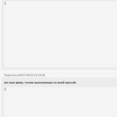
0
Поделиться
2007-09-02 21:43:08
вот мои авики, точнее выполненные по моей просьбе
0