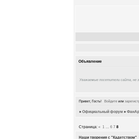
Объявление
Уважаемые посетители сайта, не 
Привет, Гость!
Войдите
или
зарегист
»
Официальный форум
»
ФанАр
Страница:
«
1
…
6
7
8
Наши творения с "Кадетством"