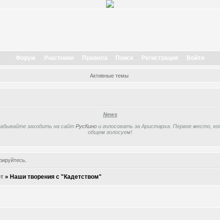
Форум
Участники
Правила
Поиск
Регистрация
Войти
Активные темы
News
забывайте заходить на сайт
РусКино
и голосовать за Аристарха. Первое место, кот
общем голосуем!
рируйтесь
.
т
»
Наши творения с "Кадетством"