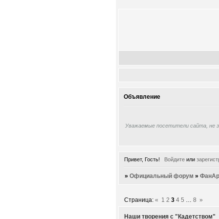
Объявление
Уважаемые посетители сайта, не 
Привет, Гость!
Войдите
или
зарегист
»
Официальный форум
»
ФанАр
Страница:
«
1
2
3
4
5
…
8
»
Наши творения с "Кадетством"