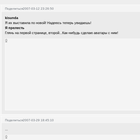
Поделиться
2007-03-12 23:26:50
kisunda
Я их выставила по новой! Надеюсь теперь увидаешь!
Я прелесть
Глянь на первой странице, второй...Как-нибудь сделаю аватары с ним!
0
Поделиться
2007-03-29 18:45:10
...
0