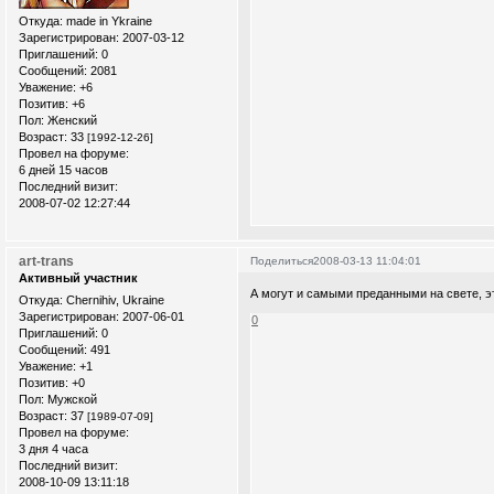
Откуда:
made in Ykraine
Зарегистрирован
: 2007-03-12
Приглашений:
0
Сообщений:
2081
Уважение:
+6
Позитив:
+6
Пол:
Женский
Возраст:
33
[1992-12-26]
Провел на форуме:
6 дней 15 часов
Последний визит:
2008-07-02 12:27:44
art-trans
Поделиться
2008-03-13 11:04:01
Активный участник
А могут и самыми преданными на свете, э
Откуда:
Chernihiv, Ukraine
Зарегистрирован
: 2007-06-01
0
Приглашений:
0
Сообщений:
491
Уважение:
+1
Позитив:
+0
Пол:
Мужской
Возраст:
37
[1989-07-09]
Провел на форуме:
3 дня 4 часа
Последний визит:
2008-10-09 13:11:18