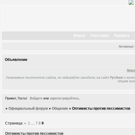
Форум
Участники
Правила
Активные
Объявление
New
Уважаемые посетители сайта, не забывайте заходить на сайт
РусКино
и голос
общем гол
Привет, Гость!
Войдите
или
зарегистрируйтесь
.
»
Официальный форум
»
Общение
»
Оптимисты против пессимистов
Страница:
«
1
…
7
8
9
Оптимисты против пессимистов