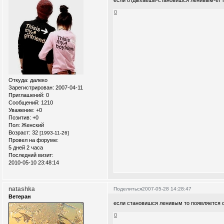
если отдыхаешь-становишся ленивым-ет 
0
Откуда:
далеко
Зарегистрирован
: 2007-04-11
Приглашений:
0
Сообщений:
1210
Уважение:
+0
Позитив:
+0
Пол:
Женский
Возраст:
32
[1993-11-26]
Провел на форуме:
5 дней 2 часа
Последний визит:
2010-05-10 23:48:14
natashka
Поделиться
2007-05-28 14:28:47
Ветеран
если становишся ленивым то появляется 
0