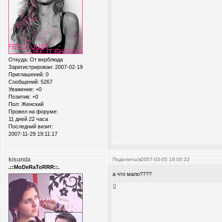
Откуда:
От верблюда
Зарегистрирован
: 2007-02-19
Приглашений:
0
Сообщений:
5267
Уважение:
+0
Позитив:
+0
Пол:
Женский
Провел на форуме:
11 дней 22 часа
Последний визит:
2007-11-29 19:11:17
kisunda
Поделиться
2007-03-05 19:05:22
.::MoDeRaToRRR::.
а что мало????
0