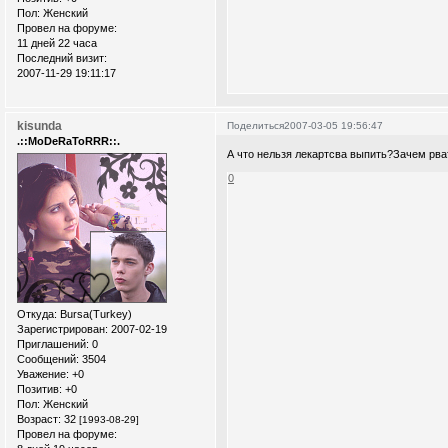
Пол:
Женский
Провел на форуме:
11 дней 22 часа
Последний визит:
2007-11-29 19:11:17
kisunda
Поделиться
2007-03-05 19:56:47
.::MoDeRaToRRR::.
А что нельзя лекартсва выпить?Зачем рва
0
Откуда:
Bursa(Turkey)
Зарегистрирован
: 2007-02-19
Приглашений:
0
Сообщений:
3504
Уважение:
+0
Позитив:
+0
Пол:
Женский
Возраст:
32
[1993-08-29]
Провел на форуме: