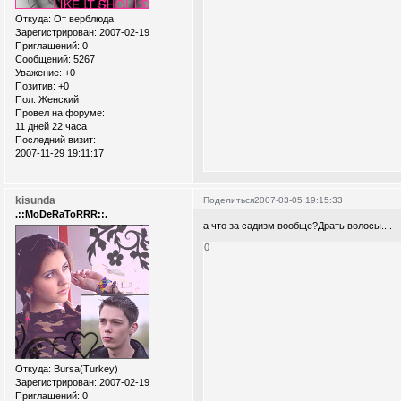
Откуда:
От верблюда
Зарегистрирован
: 2007-02-19
Приглашений:
0
Сообщений:
5267
Уважение:
+0
Позитив:
+0
Пол:
Женский
Провел на форуме:
11 дней 22 часа
Последний визит:
2007-11-29 19:11:17
kisunda
Поделиться
2007-03-05 19:15:33
.::MoDeRaToRRR::.
а что за садизм вообще?Драть волосы....
0
Откуда:
Bursa(Turkey)
Зарегистрирован
: 2007-02-19
Приглашений:
0