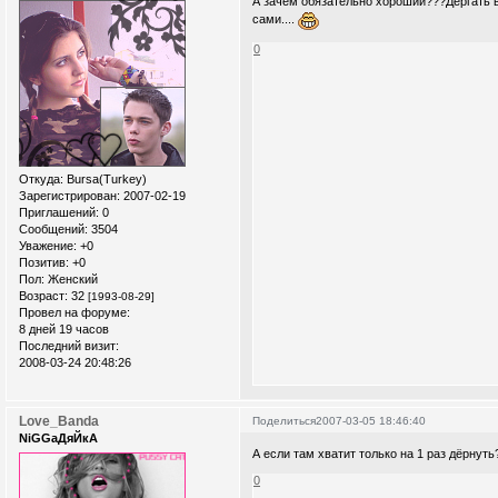
А зачем обязательно хороший???Дергать в
сами....
0
Откуда:
Bursa(Turkey)
Зарегистрирован
: 2007-02-19
Приглашений:
0
Сообщений:
3504
Уважение:
+0
Позитив:
+0
Пол:
Женский
Возраст:
32
[1993-08-29]
Провел на форуме:
8 дней 19 часов
Последний визит:
2008-03-24 20:48:26
Love_Banda
Поделиться
2007-03-05 18:46:40
NiGGaДяЙкА
А если там хватит только на 1 раз дёрнуть
0