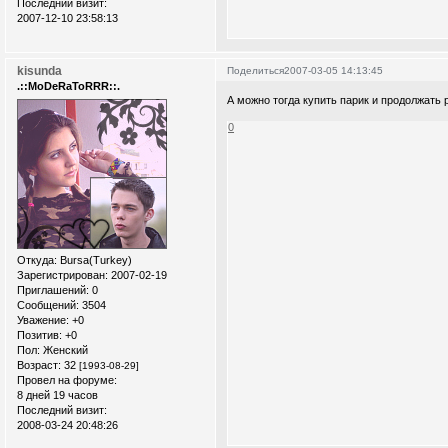
Последний визит:
2007-12-10 23:58:13
kisunda
Поделиться
2007-03-05 14:13:45
.::MoDeRaToRRR::.
А можно тогда купить парик и продолжать
0
Откуда:
Bursa(Turkey)
Зарегистрирован
: 2007-02-19
Приглашений:
0
Сообщений:
3504
Уважение:
+0
Позитив:
+0
Пол:
Женский
Возраст:
32
[1993-08-29]
Провел на форуме:
8 дней 19 часов
Последний визит:
2008-03-24 20:48:26