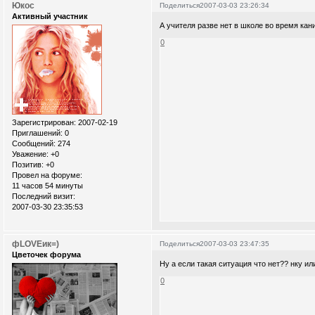
Юкос
Поделиться
2007-03-03 23:26:34
Активный участник
А учителя разве нет в школе во время кан
0
Зарегистрирован
: 2007-02-19
Приглашений:
0
Сообщений:
274
Уважение:
+0
Позитив:
+0
Провел на форуме:
11 часов 54 минуты
Последний визит:
2007-03-30 23:35:53
фLOVEик=)
Поделиться
2007-03-03 23:47:35
Цветочек форума
Ну а если такая ситуация что нет?? нку ил
0