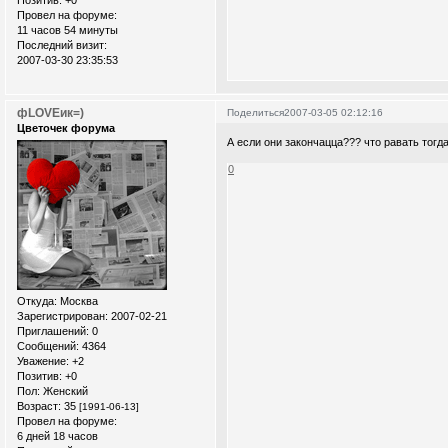
Позитив:
+0
Провел на форуме:
11 часов 54 минуты
Последний визит:
2007-03-30 23:35:53
фLOVEик=)
Поделиться
2007-03-05 02:12:16
Цветочек форума
А если они закончацца??? что равать тог
0
Откуда:
Москва
Зарегистрирован
: 2007-02-21
Приглашений:
0
Сообщений:
4364
Уважение:
+2
Позитив:
+0
Пол:
Женский
Возраст:
35
[1991-06-13]
Провел на форуме:
6 дней 18 часов