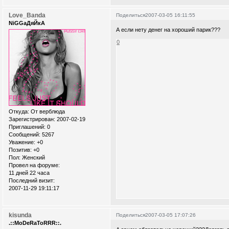
Love_Banda
Поделиться
2007-03-05 16:11:55
NiGGaДяЙкА
А если нету денег на хороший парик???
0
Откуда:
От верблюда
Зарегистрирован
: 2007-02-19
Приглашений:
0
Сообщений:
5267
Уважение:
+0
Позитив:
+0
Пол:
Женский
Провел на форуме:
11 дней 22 часа
Последний визит:
2007-11-29 19:11:17
kisunda
Поделиться
2007-03-05 17:07:26
.::MoDeRaToRRR::.