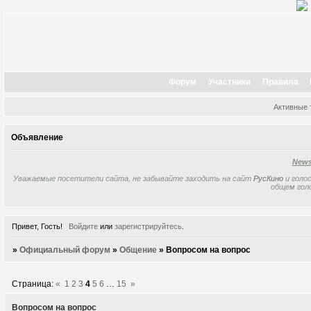
Форум
Участники
Правила
Активные
Объявление
New
Уважаемые посетители сайта, не забывайте заходить на сайт
РусКино
и голос
общем гол
Привет, Гость!
Войдите
или
зарегистрируйтесь
.
»
Официальный форум
»
Общение
»
Вопросом на вопрос
Страница:
«
1
2
3
4
5
6
…
15
»
Вопросом на вопрос