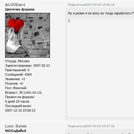
фLOVEик=)
Поделиться
2007-03-03 15:56:18
Цветочек форума
Ну а разве я не могу их тогда заработать?
0
Откуда:
Москва
Зарегистрирован
: 2007-02-21
Приглашений:
0
Сообщений:
4364
Уважение:
+2
Позитив:
+0
Пол:
Женский
Возраст:
35
[1991-06-13]
Провел на форуме:
6 дней 18 часов
Последний визит:
2007-12-10 23:58:13
Love_Banda
Поделиться
2007-03-03 15:57:32
NiGGaДяЙкА