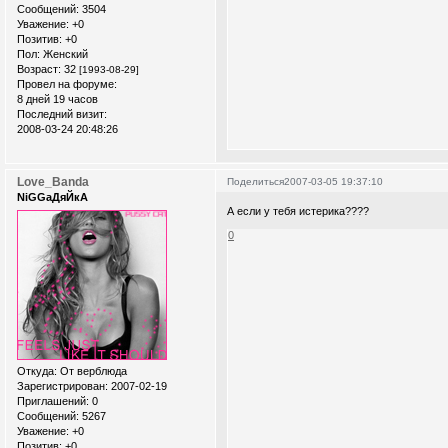
Сообщений:
3504
Уважение:
+0
Позитив:
+0
Пол:
Женский
Возраст:
32
[1993-08-29]
Провел на форуме:
8 дней 19 часов
Последний визит:
2008-03-24 20:48:26
Love_Banda
Поделиться
2007-03-05 19:37:10
NiGGaДяЙкА
А если у тебя истерика????
0
Откуда:
От верблюда
Зарегистрирован
: 2007-02-19
Приглашений:
0
Сообщений:
5267
Уважение:
+0
Позитив:
+0