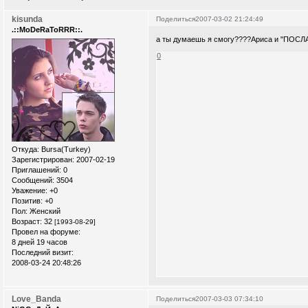
kisunda
Поделиться
2007-03-02 21:24:49
.::MoDeRaToRRR::.
а ты думаешь я смогу????Ариса и "ПОСЛАТ
0
Откуда:
Bursa(Turkey)
Зарегистрирован
: 2007-02-19
Приглашений:
0
Сообщений:
3504
Уважение:
+0
Позитив:
+0
Пол:
Женский
Возраст:
32
[1993-08-29]
Провел на форуме:
8 дней 19 часов
Последний визит:
2008-03-24 20:48:26
Love_Banda
Поделиться
2007-03-03 07:34:10