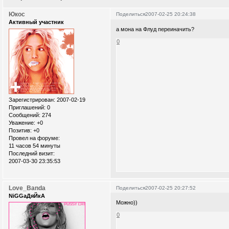
Юкос
Поделиться
2007-02-25 20:24:38
Активный участник
а мона на Флуд переиначить?
0
Зарегистрирован
: 2007-02-19
Приглашений:
0
Сообщений:
274
Уважение:
+0
Позитив:
+0
Провел на форуме:
11 часов 54 минуты
Последний визит:
2007-03-30 23:35:53
Love_Banda
Поделиться
2007-02-25 20:27:52
NiGGaДяЙкА
Можно))
0