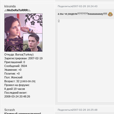
kisunda
Поделиться
2007-02-26 16:24:43
.::MoDeRaToRRR::.
а вы че,видели???????ваааааааау!!!!!
0
Откуда:
Bursa(Turkey)
Зарегистрирован
: 2007-02-19
Приглашений:
0
Сообщений:
3504
Уважение:
+0
Позитив:
+0
Пол:
Женский
Возраст:
32
[1993-08-29]
Провел на форуме:
8 дней 19 часов
Последний визит:
2008-03-24 20:48:26
Scrash
Поделиться
2007-02-26 16:25:48
[Главный администратор]