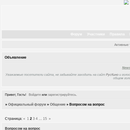
Форум
Участники
Правила
Активные
Объявление
New
Уважаемые посетители сайта, не забывайте заходить на сайт
РусКино
и голос
общем гол
Привет, Гость!
Войдите
или
зарегистрируйтесь
.
»
Официальный форум
»
Общение
»
Вопросом на вопрос
Страница:
«
1
2
3
4
…
15
»
Вопросом на вопрос