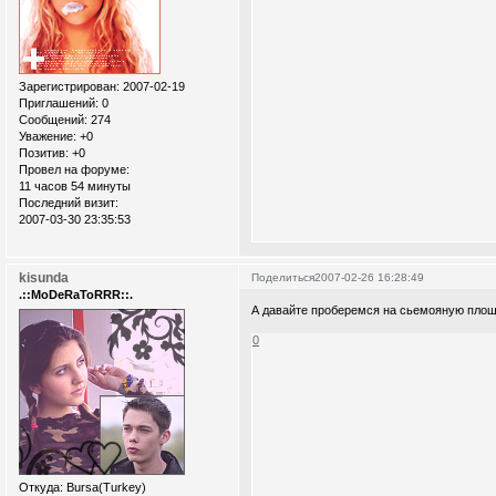
Зарегистрирован
: 2007-02-19
Приглашений:
0
Сообщений:
274
Уважение:
+0
Позитив:
+0
Провел на форуме:
11 часов 54 минуты
Последний визит:
2007-03-30 23:35:53
kisunda
Поделиться
2007-02-26 16:28:49
.::MoDeRaToRRR::.
А давайте проберемся на сьемояную пло
0
Откуда:
Bursa(Turkey)