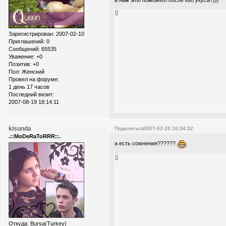
а нам это поможет после его укуса?)))
0
Зарегистрирован
: 2007-02-10
Приглашений:
0
Сообщений:
65535
Уважение:
+0
Позитив:
+0
Пол:
Женский
Провел на форуме:
1 день 17 часов
Последний визит:
2007-08-19 18:14:11
kisunda
Поделиться
2007-02-26 16:34:32
.::MoDeRaToRRR::.
а есть сомнения??????
0
Откуда:
Bursa(Turkey)