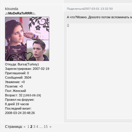
kisunda
Поделиться
2007-03-01 13:32:50
.::MoDeRaToRRR::.
А что?Можно..Дооолго потом вспоминать м
0
Откуда:
Bursa(Turkey)
Зарегистрирован
: 2007-02-19
Приглашений:
0
Сообщений:
3504
Уважение:
+0
Позитив:
+0
Пол:
Женский
Возраст:
32
[1993-08-29]
Провел на форуме:
8 дней 19 часов
Последний визит:
2008-03-24 20:48:26
Страница:
«
1
2
3
4
…
15
»