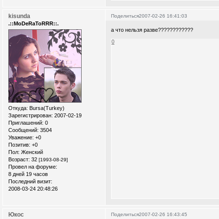
kisunda
Поделиться
2007-02-26 16:41:03
.::MoDeRaToRRR::.
а что нельзя разве????????????
0
Откуда:
Bursa(Turkey)
Зарегистрирован
: 2007-02-19
Приглашений:
0
Сообщений:
3504
Уважение:
+0
Позитив:
+0
Пол:
Женский
Возраст:
32
[1993-08-29]
Провел на форуме:
8 дней 19 часов
Последний визит:
2008-03-24 20:48:26
Юкос
Поделиться
2007-02-26 16:43:45