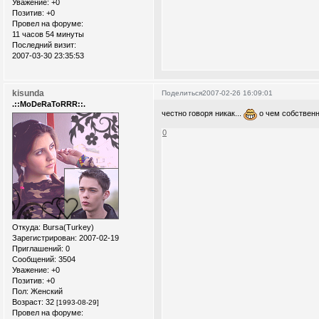
Уважение:
+0
Позитив:
+0
Провел на форуме:
11 часов 54 минуты
Последний визит:
2007-03-30 23:35:53
kisunda
Поделиться
2007-02-26 16:09:01
.::MoDeRaToRRR::.
честно говоря никак...
о чем собственн
0
Откуда:
Bursa(Turkey)
Зарегистрирован
: 2007-02-19
Приглашений:
0
Сообщений:
3504
Уважение:
+0
Позитив:
+0
Пол:
Женский
Возраст:
32
[1993-08-29]
Провел на форуме: