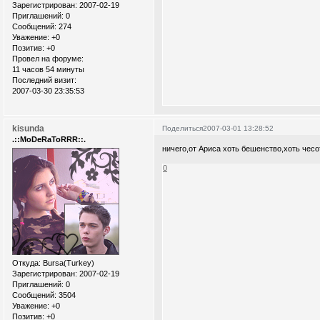
Зарегистрирован
: 2007-02-19
Приглашений:
0
Сообщений:
274
Уважение:
+0
Позитив:
+0
Провел на форуме:
11 часов 54 минуты
Последний визит:
2007-03-30 23:35:53
kisunda
Поделиться
2007-03-01 13:28:52
.::MoDeRaToRRR::.
ничего,от Ариса хоть бешенство,хоть чесо
0
Откуда:
Bursa(Turkey)
Зарегистрирован
: 2007-02-19
Приглашений:
0
Сообщений:
3504
Уважение:
+0
Позитив:
+0