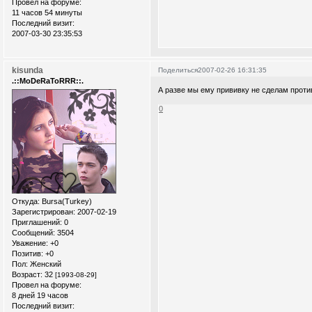
Провел на форуме:
11 часов 54 минуты
Последний визит:
2007-03-30 23:35:53
kisunda
Поделиться
2007-02-26 16:31:35
.::MoDeRaToRRR::.
А разве мы ему прививку не сделам прот
0
Откуда:
Bursa(Turkey)
Зарегистрирован
: 2007-02-19
Приглашений:
0
Сообщений:
3504
Уважение:
+0
Позитив:
+0
Пол:
Женский
Возраст:
32
[1993-08-29]
Провел на форуме:
8 дней 19 часов
Последний визит: