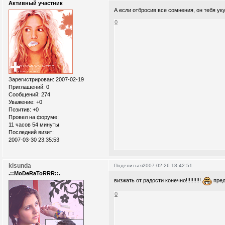
Активный участник
А если отбросив все сомнения, он тебя ук
0
Зарегистрирован
: 2007-02-19
Приглашений:
0
Сообщений:
274
Уважение:
+0
Позитив:
+0
Провел на форуме:
11 часов 54 минуты
Последний визит:
2007-03-30 23:35:53
kisunda
Поделиться
2007-02-26 18:42:51
.::MoDeRaToRRR::.
визжать от радости конечно!!!!!!!!!!
пред
0