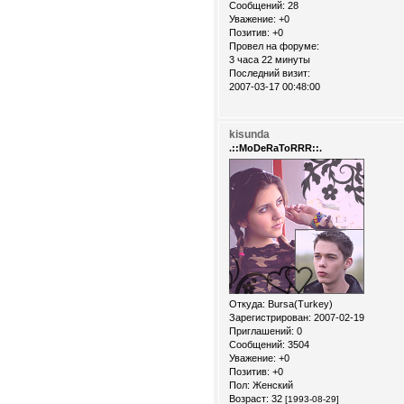
Сообщений:
28
Уважение:
+0
Позитив:
+0
Провел на форуме:
3 часа 22 минуты
Последний визит:
2007-03-17 00:48:00
kisunda
.::MoDeRaToRRR::.
Откуда:
Bursa(Turkey)
Зарегистрирован
: 2007-02-19
Приглашений:
0
Сообщений:
3504
Уважение:
+0
Позитив:
+0
Пол:
Женский
Возраст:
32
[1993-08-29]