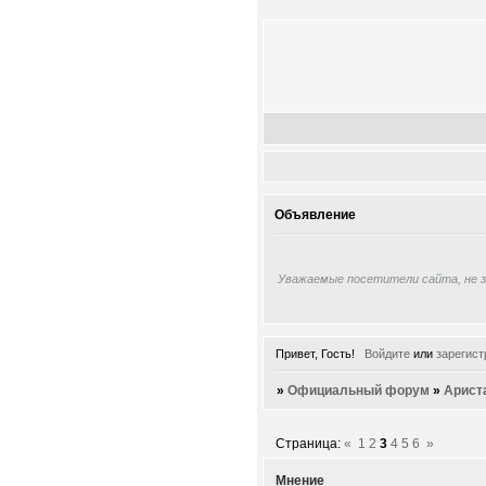
Объявление
Уважаемые посетители сайта, не 
Привет, Гость!
Войдите
или
зарегист
»
Официальный форум
»
Арист
Страница:
«
1
2
3
4
5
6
»
Мнение