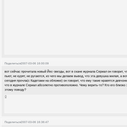
Поделиться
2007-03-06 16:00:09
вот сейчас прочитала новый Йес-звезды, вот в скане журнала Сериал он говорит, ч
пьют, не курят, не ругаются, из чего мы делаем вывод, что эта девушка милая, а в
сегодня прочла(с Кадетами на обложке) он говорит, что ему такие нравятся девчонк
что в журнале Сериал абсолютно противоположно. Чему верить-то? Кто его близко з
этому поводу?
0
Поделиться
2007-03-06 16:36:47