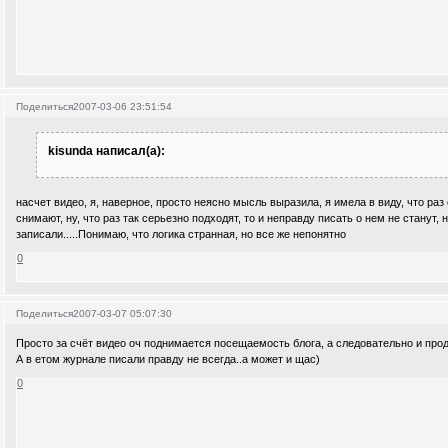
Поделиться
2007-03-06 23:51:54
kisunda написал(а):
насчет видео, я, наверное, просто неясно мысль выразила, я имела в виду, что раз
снимают, ну, что раз так серьезно подходят, то и неправду писать о нем не станут, 
записали.....Понимаю, что логика странная, но все же непонятно
0
Поделиться
2007-03-07 05:07:30
Просто за счёт видео оч поднимается посещаемость блога, а следовательно и прод
А в етом журнале писали правду не всегда..а может и щас)
0