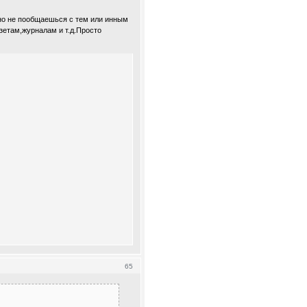
чно не пообщаешься с тем или инным
зетам,журналам и т.д.Просто
65