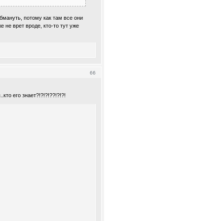
обмануть, потому как там все они
е не врет вроде, кто-то тут уже
66
кто его знает?!?!?!??!?!?!