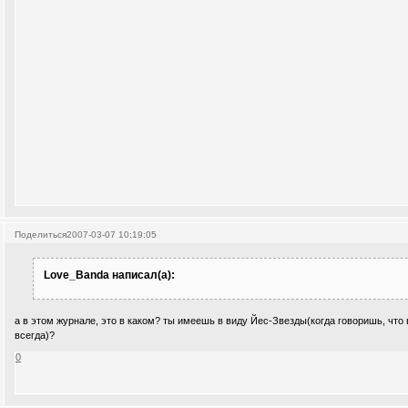
Поделиться
2007-03-07 10:19:05
Love_Banda написал(а):
а в этом журнале, это в каком? ты имеешь в виду Йес-Звезды(когда говоришь, что
всегда)?
0