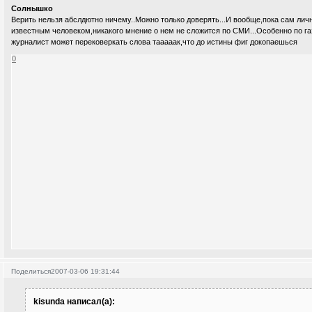
Солнышко
Верить нельзя абслдютно ничему..Можно только доверять...И вообще,пока сам ли
известным человеком,никакого мнение о нем не сложится по СМИ...Особенно по га
журналист может перековеркать слова тааааак,что до истины фиг докопаешься
0
Поделиться
2007-03-06 19:31:44
kisunda написал(а):