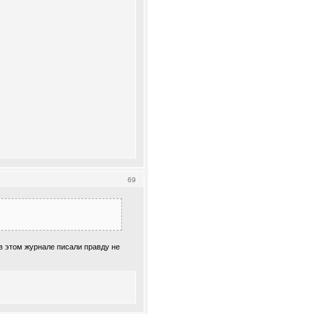
69
 в этом журнале писали правду не