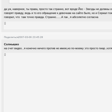
да уж, наверное, ты права, просто так странно, вот вроде Йес - Звезды не должны 
говорят правду, ведь и то его обращение к девочкам на сайте было, но и Сериал тож
говорил, что там точно правда. Странно.......А так , я абсолютно согласна
0
Поделиться
2007-03-06 23:45:28
Солнышко
на счет видео...я конечно ничего против не имею,но по-моему это просто пиар..хотя..
0