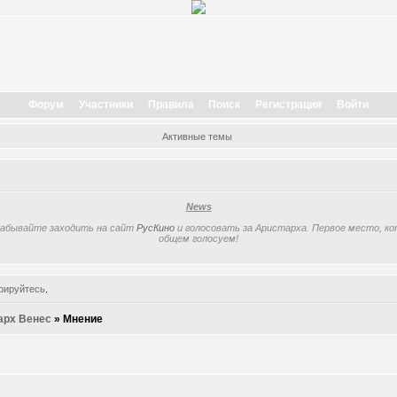
Форум
Участники
Правила
Поиск
Регистрация
Войти
Активные темы
News
забывайте заходить на сайт
РусКино
и голосовать за Аристарха. Первое место, кот
общем голосуем!
рируйтесь
.
арх Венес
»
Мнение