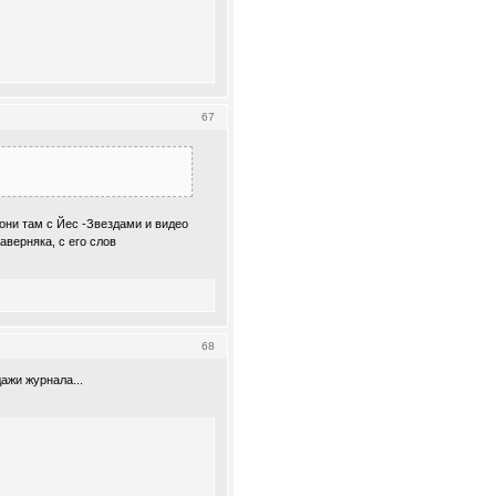
67
 они там с Йес -Звездами и видео
наверняка, с его слов
68
ажи журнала...