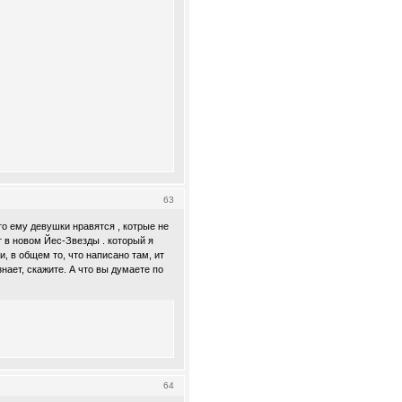
63
то ему девушки нравятся , котрые не
от в новом Йес-Звезды . который я
и, в общем то, что написано там, ит
нает, скажите. А что вы думаете по
64