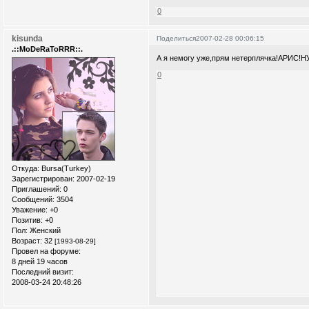
0
kisunda
Поделиться
2007-02-28 00:06:15
.::MoDeRaToRRR::.
А я немогу уже,прям нетерплячка!АРИС!
0
Откуда:
Bursa(Turkey)
Зарегистрирован
: 2007-02-19
Приглашений:
0
Сообщений:
3504
Уважение:
+0
Позитив:
+0
Пол:
Женский
Возраст:
32
[1993-08-29]
Провел на форуме:
8 дней 19 часов
Последний визит:
2008-03-24 20:48:26