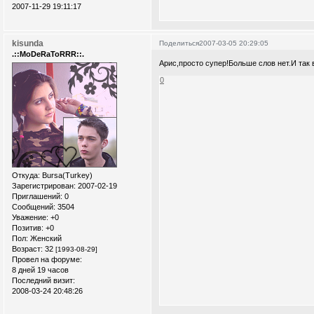
2007-11-29 19:11:17
kisunda
Поделиться
2007-03-05 20:29:05
.::MoDeRaToRRR::.
Арис,просто супер!Больше слов нет.И так в
0
Откуда:
Bursa(Turkey)
Зарегистрирован
: 2007-02-19
Приглашений:
0
Сообщений:
3504
Уважение:
+0
Позитив:
+0
Пол:
Женский
Возраст:
32
[1993-08-29]
Провел на форуме:
8 дней 19 часов
Последний визит:
2008-03-24 20:48:26