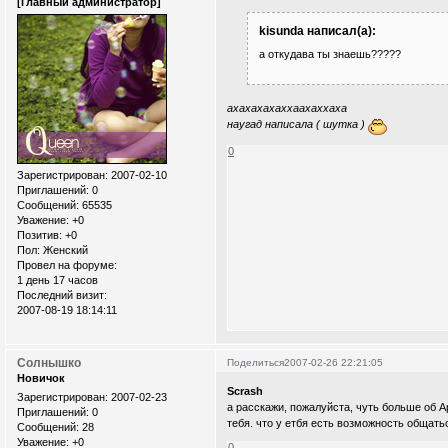
[Главный администратор]
kisunda написал(а):
а откудава ты знаешь?????
ахахахахаххаахаххаха
наугад написала ( шутка )
0
Зарегистрирован
: 2007-02-10
Приглашений:
0
Сообщений:
65535
Уважение:
+0
Позитив:
+0
Пол:
Женский
Провел на форуме:
1 день 17 часов
Последний визит:
2007-08-19 18:14:11
Солнышко
Поделиться
2007-02-26 22:21:05
Новичок
Scrash
Зарегистрирован
: 2007-02-23
а расскажи, пожалуйста, чуть больше об 
Приглашений:
0
тебя. что у етбя есть возможность общатьс
Сообщений:
28
Уважение:
+0
0