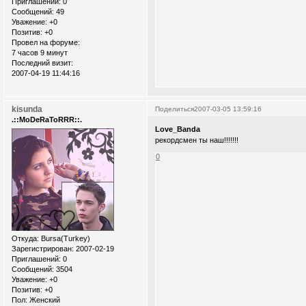
Приглашений:
0
Сообщений:
49
Уважение:
+0
Позитив:
+0
Провел на форуме:
7 часов 9 минут
Последний визит:
2007-04-19 11:44:16
kisunda
Поделиться
2007-03-05 13:59:16
.::MoDeRaToRRR::.
Love_Banda
рекордсмен ты наш!!!!!!!
0
Откуда:
Bursa(Turkey)
Зарегистрирован
: 2007-02-19
Приглашений:
0
Сообщений:
3504
Уважение:
+0
Позитив:
+0
Пол:
Женский