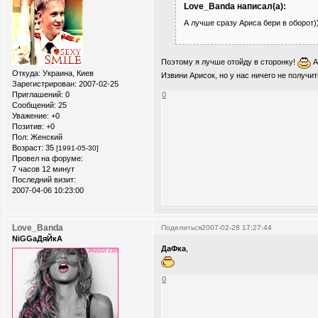
Love_Banda написал(а):
А лучше сразу Ариса бери в оборот)
Поэтому я лучше отойду в сторонку!
А
Откуда:
Украина, Киев
Извини Арисок, но у нас ничего не получи
Зарегистрирован
: 2007-02-25
0
Приглашений:
0
Сообщений:
25
Уважение:
+0
Позитив:
+0
Пол:
Женский
Возраст:
35
[1991-05-30]
Провел на форуме:
7 часов 12 минут
Последний визит:
2007-04-06 10:23:00
Love_Banda
Поделиться
2007-02-28 17:27:44
NiGGaДяЙкА
ДаФка
,
0