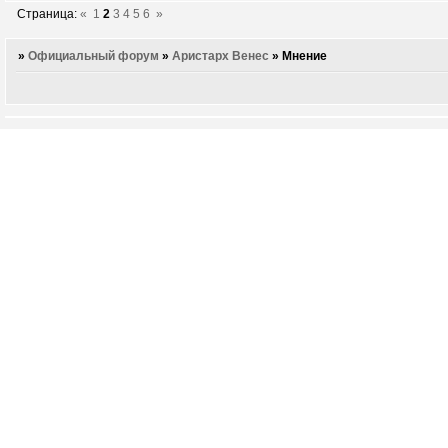
Страница:
«
1
2
3
4
5
6
»
»
Официальный форум
»
Аристарх Венес
»
Мнение