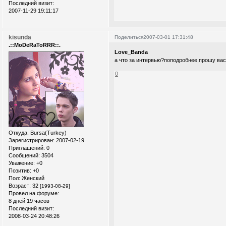
Последний визит:
2007-11-29 19:11:17
kisunda
Поделиться
2007-03-01 17:31:48
.::MoDeRaToRRR::.
Love_Banda
а что за интервью?поподробнее,прошу вас!
0
Откуда:
Bursa(Turkey)
Зарегистрирован
: 2007-02-19
Приглашений:
0
Сообщений:
3504
Уважение:
+0
Позитив:
+0
Пол:
Женский
Возраст:
32
[1993-08-29]
Провел на форуме:
8 дней 19 часов
Последний визит:
2008-03-24 20:48:26