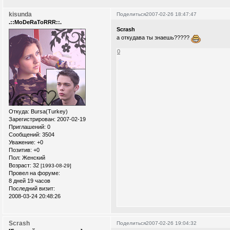
kisunda
Поделиться
2007-02-26 18:47:47
.::MoDeRaToRRR::.
Scrash
а откудава ты знаешь?????
0
Откуда:
Bursa(Turkey)
Зарегистрирован
: 2007-02-19
Приглашений:
0
Сообщений:
3504
Уважение:
+0
Позитив:
+0
Пол:
Женский
Возраст:
32
[1993-08-29]
Провел на форуме:
8 дней 19 часов
Последний визит:
2008-03-24 20:48:26
Scrash
Поделиться
2007-02-26 19:04:32