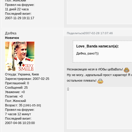
Пол:
Женский
Провел на форуме:
11 дней 22 часа
Последний визит:
2007-11-29 19:11:17
ДаФка
Поделиться
2007-02-28 17:07:46
Новичок
Love_Banda написал(а):
ДаФка, рано?))
Незнакомцев незя в гЮбы цеВаВать!
Откуда:
Украина, Киев
Ну не могу...идеальный прост характер! Я 
Зарегистрирован
: 2007-02-25
остальное плевать!
Приглашений:
0
Сообщений:
25
0
Уважение:
+0
Позитив:
+0
Пол:
Женский
Возраст:
35
[1991-05-30]
Провел на форуме:
7 часов 12 минут
Последний визит:
2007-04-06 10:23:00