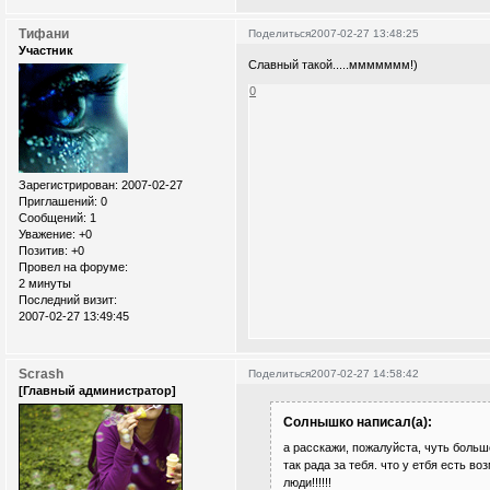
Тифани
Поделиться
2007-02-27 13:48:25
Участник
Славный такой.....ммммммм!)
0
Зарегистрирован
: 2007-02-27
Приглашений:
0
Сообщений:
1
Уважение:
+0
Позитив:
+0
Провел на форуме:
2 минуты
Последний визит:
2007-02-27 13:49:45
Scrash
Поделиться
2007-02-27 14:58:42
[Главный администратор]
Солнышко написал(а):
а расскажи, пожалуйста, чуть боль
так рада за тебя. что у етбя есть в
люди!!!!!!