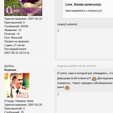
Love_Banda написал(а):
присоединяюсь к вопросу)))
Зарегистрирован
: 2007-02-10
Приглашений:
0
скоро)) ждите)
Сообщений:
65535
Уважение:
+0
0
Позитив:
+0
Пол:
Женский
Провел на форуме:
1 день 17 часов
Последний визит:
2007-08-19 18:14:11
ДаФка
Поделиться
2007-02-28 16:46:27
Новичок
И опять таки в который раз убеждаюсь, чт
девушкам всей планеты?!
Для журнал
конкретно...Умеет передать обезбашенное
рано!
0
Откуда:
Украина, Киев
Зарегистрирован
: 2007-02-25
Приглашений:
0
Сообщений:
25