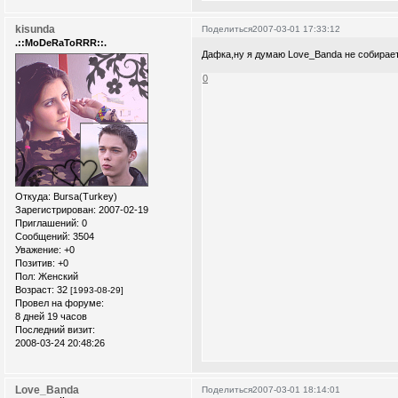
kisunda
Поделиться
2007-03-01 17:33:12
.::MoDeRaToRRR::.
Дафка,ну я думаю Love_Banda не собирает
0
Откуда:
Bursa(Turkey)
Зарегистрирован
: 2007-02-19
Приглашений:
0
Сообщений:
3504
Уважение:
+0
Позитив:
+0
Пол:
Женский
Возраст:
32
[1993-08-29]
Провел на форуме:
8 дней 19 часов
Последний визит:
2008-03-24 20:48:26
Love_Banda
Поделиться
2007-03-01 18:14:01