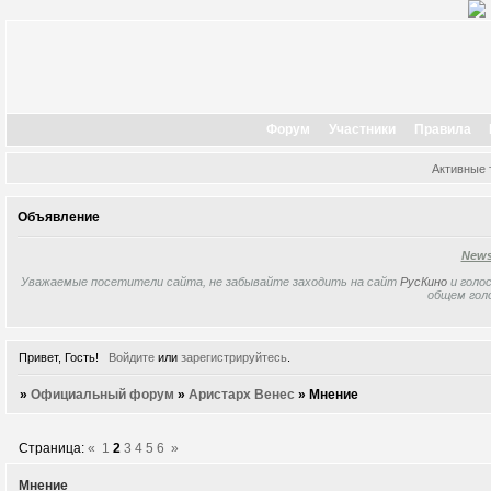
Форум
Участники
Правила
Активные
Объявление
New
Уважаемые посетители сайта, не забывайте заходить на сайт
РусКино
и голос
общем гол
Привет, Гость!
Войдите
или
зарегистрируйтесь
.
»
Официальный форум
»
Аристарх Венес
»
Мнение
Страница:
«
1
2
3
4
5
6
»
Мнение