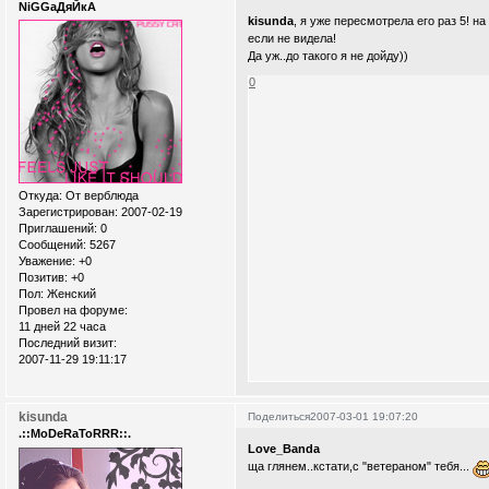
NiGGaДяЙкА
kisunda
, я уже пересмотрела его раз 5! н
если не видела!
Да уж..до такого я не дойду))
0
Откуда:
От верблюда
Зарегистрирован
: 2007-02-19
Приглашений:
0
Сообщений:
5267
Уважение:
+0
Позитив:
+0
Пол:
Женский
Провел на форуме:
11 дней 22 часа
Последний визит:
2007-11-29 19:11:17
kisunda
Поделиться
2007-03-01 19:07:20
.::MoDeRaToRRR::.
Love_Banda
ща глянем..кстати,с "ветераном" тебя...