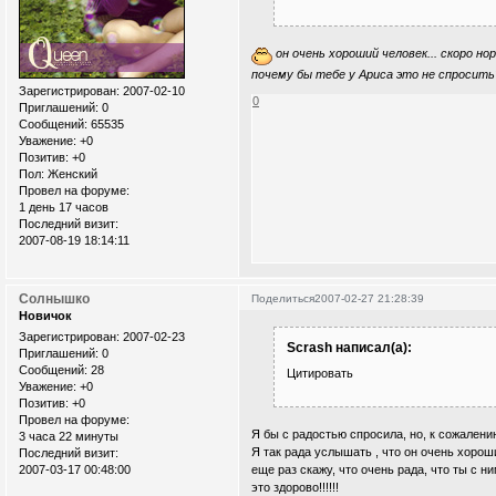
он очень хороший человек... скоро но
почему бы тебе у Ариса это не спросить
Зарегистрирован
: 2007-02-10
0
Приглашений:
0
Сообщений:
65535
Уважение:
+0
Позитив:
+0
Пол:
Женский
Провел на форуме:
1 день 17 часов
Последний визит:
2007-08-19 18:14:11
Солнышко
Поделиться
2007-02-27 21:28:39
Новичок
Зарегистрирован
: 2007-02-23
Scrash написал(а):
Приглашений:
0
Сообщений:
28
Цитировать
Уважение:
+0
Позитив:
+0
Провел на форуме:
Я бы с радостью спросила, но, к сожалению
3 часа 22 минуты
Я так рада услышать , что он очень хороши
Последний визит:
еще раз скажу, что очень рада, что ты с н
2007-03-17 00:48:00
это здорово!!!!!!