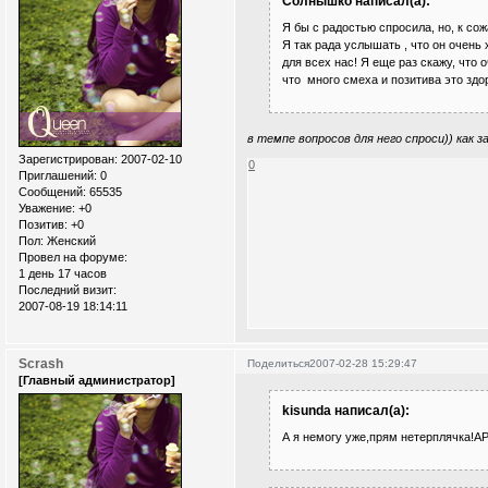
Солнышко написал(а):
Я бы с радостью спросила, но, к сож
Я так рада услышать , что он очень
для всех нас! Я еще раз скажу, что 
что много смеха и позитива это здоро
в темпе вопросов для него спроси)) как 
Зарегистрирован
: 2007-02-10
0
Приглашений:
0
Сообщений:
65535
Уважение:
+0
Позитив:
+0
Пол:
Женский
Провел на форуме:
1 день 17 часов
Последний визит:
2007-08-19 18:14:11
Scrash
Поделиться
2007-02-28 15:29:47
[Главный администратор]
kisunda написал(а):
А я немогу уже,прям нетерплячка