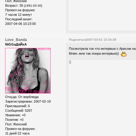
Пол:
Женский
Возраст:
35
[1991-05-30]
Провел на форуме:
7 часов 12 минут
Последний визит:
2007-04-06 10:23:00
Love_Banda
Поделиться
2007-03-01 15:34:38
NiGGaДяЙкА
Посмотрела ток что интервью с Арисом на 
Млин..мне так понра интервью))
0
Откуда:
От верблюда
Зарегистрирован
: 2007-02-19
Приглашений:
0
Сообщений:
5267
Уважение:
+0
Позитив:
+0
Пол:
Женский
Провел на форуме:
11 дней 22 часа