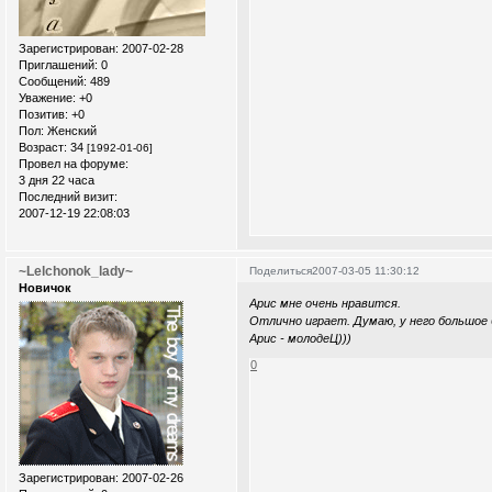
Зарегистрирован
: 2007-02-28
Приглашений:
0
Сообщений:
489
Уважение:
+0
Позитив:
+0
Пол:
Женский
Возраст:
34
[1992-01-06]
Провел на форуме:
3 дня 22 часа
Последний визит:
2007-12-19 22:08:03
~Lelchonok_lady~
Поделиться
2007-03-05 11:30:12
Новичок
Арис мне очень нравится.
Отлично играет. Думаю, у него большое 
Арис - молодеЦ)))
0
Зарегистрирован
: 2007-02-26