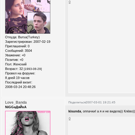
0
Откуда:
Bursa(Turkey)
Зарегистрирован
: 2007-02-19
Приглашений:
0
Сообщений:
3504
Уважение:
+0
Позитив:
+0
Пол:
Женский
Возраст:
32
[1993-08-29]
Провел на форуме:
8 дней 19 часов
Последний визит:
2008-03-24 20:48:26
Love_Banda
Поделиться
2007-03-01 19:21:45
NiGGaДяЙкА
kisunda
, оппачки! а я и не видела)) Клёво)
0