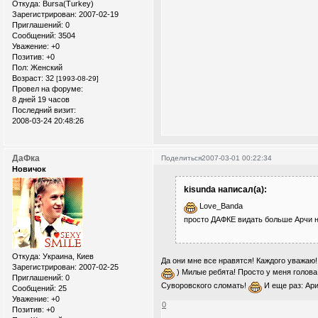
Откуда:
Bursa(Turkey)
Зарегистрирован
: 2007-02-19
Приглашений:
0
Сообщений:
3504
Уважение:
+0
Позитив:
+0
Пол:
Женский
Возраст:
32
[1993-08-29]
Провел на форуме:
8 дней 19 часов
Последний визит:
2008-03-24 20:48:26
ДаФка
Поделиться
2007-03-01 00:22:34
Новичок
kisunda написал(а):
Love_Banda
просто ДАФКЕ видать больше Арчи 
Откуда:
Украина, Киев
Да они мне все нравятся! Каждого уважаю! 
Зарегистрирован
: 2007-02-25
) Милые ребята! Просто у меня голова 
Приглашений:
0
Суворовского сломать!
И еще раз: Ар
Сообщений:
25
Уважение:
+0
0
Позитив:
+0