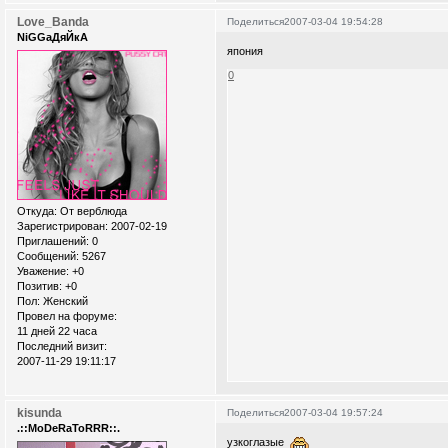
Love_Banda
Поделиться
2007-03-04 19:54:28
NiGGaДяЙкА
япония
0
Откуда:
От верблюда
Зарегистрирован
: 2007-02-19
Приглашений:
0
Сообщений:
5267
Уважение:
+0
Позитив:
+0
Пол:
Женский
Провел на форуме:
11 дней 22 часа
Последний визит:
2007-11-29 19:11:17
kisunda
Поделиться
2007-03-04 19:57:24
.::MoDeRaToRRR::.
узкоглазые