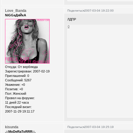
Love_Banda
Поделиться
2007-03-04 19:22:00
NiGGaДяЙкА
ЛДПР
0
Откуда:
От верблюда
Зарегистрирован
: 2007-02-19
Приглашений:
0
Сообщений:
5267
Уважение:
+0
Позитив:
+0
Пол:
Женский
Провел на форуме:
11 дней 22 часа
Последний визит:
2007-11-29 19:11:17
kisunda
Поделиться
2007-03-04 19:25:19
.::MoDeRaToRRR::.