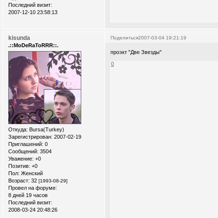
Последний визит:
2007-12-10 23:58:13
kisunda
Поделиться
2007-03-04 19:21:19
.::MoDeRaToRRR::.
проэкт "Две Звезды"
0
Откуда:
Bursa(Turkey)
Зарегистрирован
: 2007-02-19
Приглашений:
0
Сообщений:
3504
Уважение:
+0
Позитив:
+0
Пол:
Женский
Возраст:
32
[1993-08-29]
Провел на форуме:
8 дней 19 часов
Последний визит:
2008-03-24 20:48:26