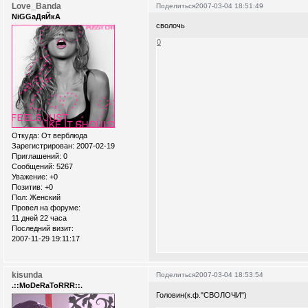
Love_Banda
Поделиться
2007-03-04 18:51:49
NiGGaДяЙкА
сволочь
0
Откуда:
От верблюда
Зарегистрирован
: 2007-02-19
Приглашений:
0
Сообщений:
5267
Уважение:
+0
Позитив:
+0
Пол:
Женский
Провел на форуме:
11 дней 22 часа
Последний визит:
2007-11-29 19:11:17
kisunda
Поделиться
2007-03-04 18:53:54
.::MoDeRaToRRR::.
Головин(к.ф."СВОЛОЧИ")