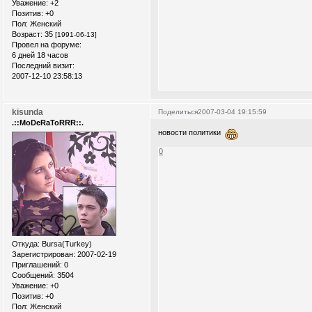
Уважение:
+2
Позитив:
+0
Пол:
Женский
Возраст:
35
[1991-06-13]
Провел на форуме:
6 дней 18 часов
Последний визит:
2007-12-10 23:58:13
kisunda
Поделиться
2007-03-04 19:15:59
.::MoDeRaToRRR::.
новости политики
0
Откуда:
Bursa(Turkey)
Зарегистрирован
: 2007-02-19
Приглашений:
0
Сообщений:
3504
Уважение:
+0
Позитив:
+0
Пол:
Женский