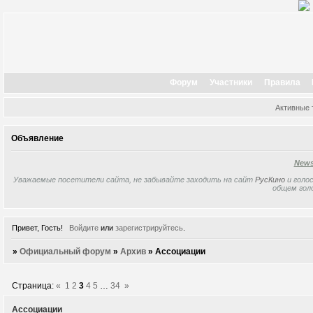
Форум
Участники
Правила
Активные
Объявление
New
Уважаемые посетители сайта, не забывайте заходить на сайт
РусКино
и голос
общем гол
Привет, Гость!
Войдите
или
зарегистрируйтесь
.
»
Официальный форум
»
Архив
»
Ассоциации
Страница:
«
1
2
3
4
5
…
34
»
Ассоциации