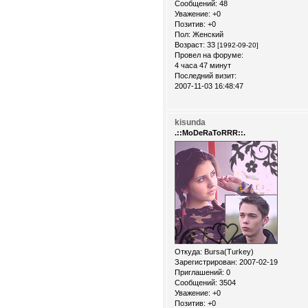
Сообщений:
48
Уважение:
+0
Позитив:
+0
Пол:
Женский
Возраст:
33
[1992-09-20]
Провел на форуме:
4 часа 47 минут
Последний визит:
2007-11-03 16:48:47
kisunda
.::MoDeRaToRRR::.
Откуда:
Bursa(Turkey)
Зарегистрирован
: 2007-02-19
Приглашений:
0
Сообщений:
3504
Уважение:
+0
Позитив:
+0