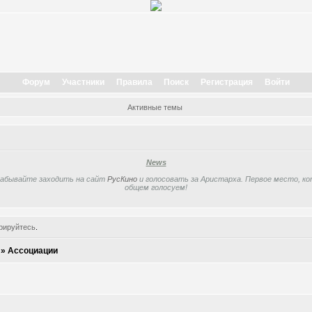
Форум
Участники
Правила
Поиск
Регистрация
Войти
Активные темы
News
забывайте заходить на сайт
РусКино
и голосовать за Аристарха. Первое место, кот
общем голосуем!
рируйтесь
.
»
Ассоциации