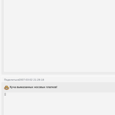
Поделиться
2007-03-02 21:28:18
Куча вымазанных носовых платков!
0