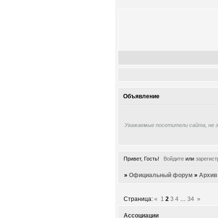
Объявление
Уважаемые посетители сайта, не 
Привет, Гость!
Войдите
или
зарегист
»
Официальный форум
»
Архив
Страница:
«
1
2
3
4
…
34
»
Ассоциации