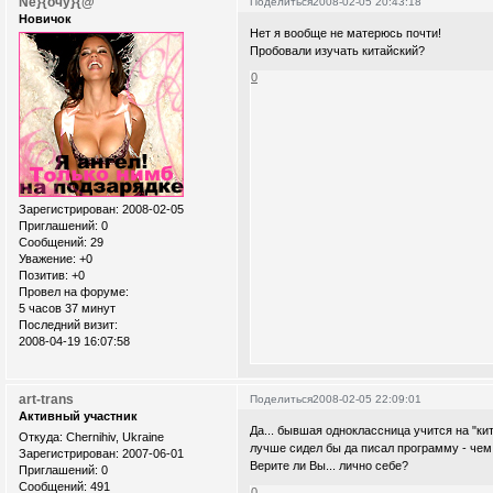
Ne}{очу}{@
Поделиться
2008-02-05 20:43:18
Новичок
Нет я вообще не матерюсь почти!
Пробовали изучать китайский?
0
Зарегистрирован
: 2008-02-05
Приглашений:
0
Сообщений:
29
Уважение:
+0
Позитив:
+0
Провел на форуме:
5 часов 37 минут
Последний визит:
2008-04-19 16:07:58
art-trans
Поделиться
2008-02-05 22:09:01
Активный участник
Да... бывшая одноклассница учится на "кит
Откуда:
Chernihiv, Ukraine
лучше сидел бы да писал программу - чем
Зарегистрирован
: 2007-06-01
Верите ли Вы... лично себе?
Приглашений:
0
Сообщений:
491
0