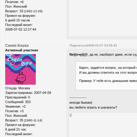
Позитив:
+6
Пол:
Женский
Возраст:
33
[1992-12-26]
Провел на форуме:
6 дней 15 часов
Последний визит:
2008-07-02 12:27:44
Синяя Кошка
Поделиться
2008-02-07 03:08:45
Активный участник
Ne}{очу}{@
, да не, наоборот даже, если с
Кароч, задаётся вопрос, на которы
И вы должны ответить на этот вопро
Пример: У тебя есть домашние живо
Откуда:
Москва
Зарегистрирован
: 2007-04-09
Приглашений:
0
--------------
Сообщений:
353
иногда бываю)
Уважение:
+2
вы любите играть в шахматы?
Позитив:
+3
0
Пол:
Женский
Возраст:
35
[1990-11-14]
Провел на форуме:
6 дней 21 час
Последний визит: