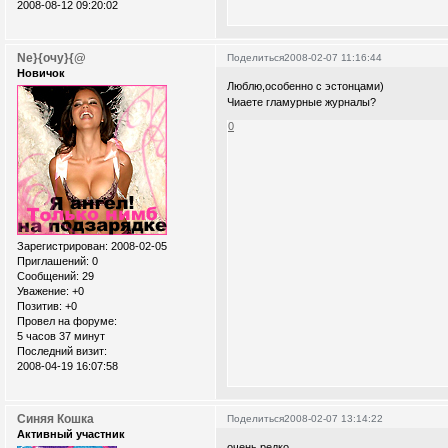
2008-08-12 09:20:02
Ne}{очу}{@
Поделиться
2008-02-07 11:16:44
Новичок
Люблю,особенно с эстонцами)
Чиаете гламурные журналы?
0
Зарегистрирован
: 2008-02-05
Приглашений:
0
Сообщений:
29
Уважение:
+0
Позитив:
+0
Провел на форуме:
5 часов 37 минут
Последний визит:
2008-04-19 16:07:58
Синяя Кошка
Поделиться
2008-02-07 13:14:22
Активный участник
очень редко