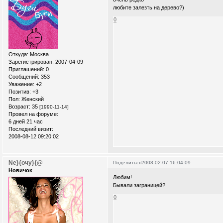
любите залезть на дерево?)
0
Откуда:
Москва
Зарегистрирован
: 2007-04-09
Приглашений:
0
Сообщений:
353
Уважение:
+2
Позитив:
+3
Пол:
Женский
Возраст:
35
[1990-11-14]
Провел на форуме:
6 дней 21 час
Последний визит:
2008-08-12 09:20:02
Ne}{очу}{@
Поделиться
2008-02-07 16:04:09
Новичок
Любим!
Бывали заграницей?
0