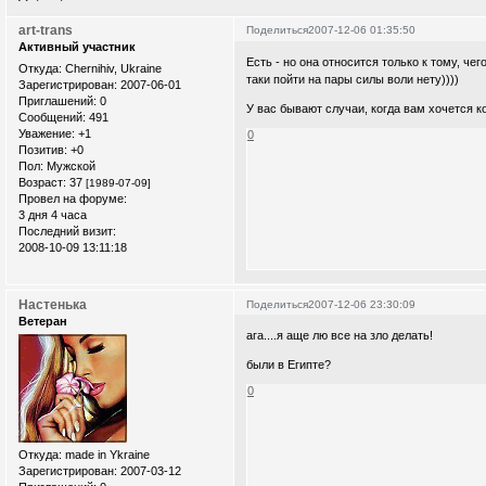
art-trans
Поделиться
2007-12-06 01:35:50
Активный участник
Есть - но она относится только к тому, чег
Откуда:
Chernihiv, Ukraine
таки пойти на пары силы воли нету))))
Зарегистрирован
: 2007-06-01
Приглашений:
0
У вас бывают случаи, когда вам хочется к
Сообщений:
491
Уважение:
+1
0
Позитив:
+0
Пол:
Мужской
Возраст:
37
[1989-07-09]
Провел на форуме:
3 дня 4 часа
Последний визит:
2008-10-09 13:11:18
Настенька
Поделиться
2007-12-06 23:30:09
Ветеран
ага....я аще лю все на зло делать!
были в Египте?
0
Откуда:
made in Ykraine
Зарегистрирован
: 2007-03-12