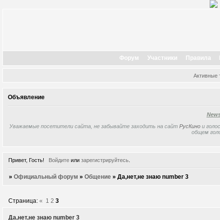
Форум
Участники
Правила
Активные
Объявление
New
Уважаемые посетители сайта, не забывайте заходить на сайт
РусКино
и голос
общем гол
Привет, Гость!
Войдите
или
зарегистрируйтесь
.
»
Официальный форум
»
Общение
»
Да,нет,не знаю number 3
Страница:
«
1
2
3
Да,нет,не знаю number 3