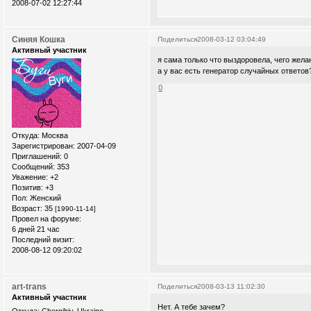
2008-07-02 12:27:44
Синяя Кошка
Поделиться
2008-03-12 03:04:49
Активный участник
я сама только что выздоровела, чего жела
а у вас есть генератор случайных ответов
0
Откуда:
Москва
Зарегистрирован
: 2007-04-09
Приглашений:
0
Сообщений:
353
Уважение:
+2
Позитив:
+3
Пол:
Женский
Возраст:
35
[1990-11-14]
Провел на форуме:
6 дней 21 час
Последний визит:
2008-08-12 09:20:02
art-trans
Поделиться
2008-03-13 11:02:30
Активный участник
Нет. А тебе зачем?
Откуда:
Chernihiv, Ukraine