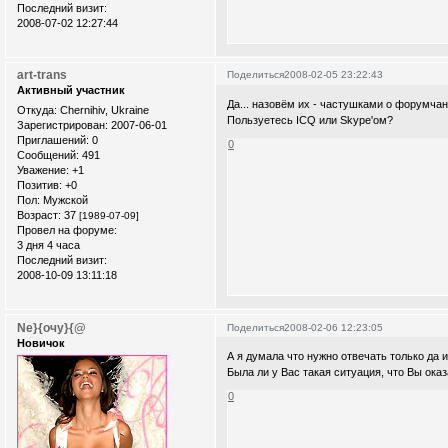
Последний визит:
2008-07-02 12:27:44
art-trans
Поделиться
2008-02-05 23:22:43
Активный участник
Да... назовём их - частушками о форумчана
Откуда:
Chernihiv, Ukraine
Пользуетесь ICQ или Skypе'ом?
Зарегистрирован
: 2007-06-01
Приглашений:
0
0
Сообщений:
491
Уважение:
+1
Позитив:
+0
Пол:
Мужской
Возраст:
37
[1989-07-09]
Провел на форуме:
3 дня 4 часа
Последний визит:
2008-10-09 13:11:18
Ne}{очу}{@
Поделиться
2008-02-06 12:23:05
Новичок
А я думала что нужно отвечать только да и
Была ли у Вас такая ситуация, что Вы ока
0