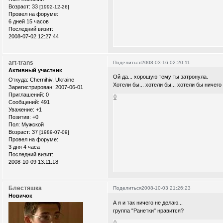
Возраст:
33
[1992-12-26]
Провел на форуме:
6 дней 15 часов
Последний визит:
2008-07-02 12:27:44
art-trans
Поделиться
2008-03-16 02:20:11
Активный участник
Ой да... хорошую тему ты затронула.
Откуда:
Chernihiv, Ukraine
Хотели бы... хотели бы... хотели бы ничего
Зарегистрирован
: 2007-06-01
Приглашений:
0
0
Сообщений:
491
Уважение:
+1
Позитив:
+0
Пол:
Мужской
Возраст:
37
[1989-07-09]
Провел на форуме:
3 дня 4 часа
Последний визит:
2008-10-09 13:11:18
Блестяшка
Поделиться
2008-10-03 21:26:23
Новичок
А я и так ничего не делаю...
группа "Ранетки" нравится?
0