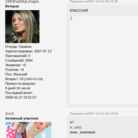
1993FaithfuLAngeL
Поделиться
2007-10-31 00:15:26
Ветеран
КЛАССНАЯ
0
Откуда:
Украина
Зарегистрирован
: 2007-07-13
Приглашений:
0
Сообщений:
2504
Уважение:
+5
Позитив:
+8
Пол:
Женский
Возраст:
33
[1993-01-29]
Провел на форуме:
8 дней 16 часов
Последний визит:
2008-02-27 23:01:57
Avril
Поделиться
2007-10-31 00:18:18
Активный участник
я?
о...спс)
ммм...вежливая