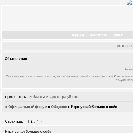
Форум
Участники
Правила
Активные
Объявление
New
Уважаемые посетители сайта, не забывайте заходить на сайт
РусКино
и голос
общем гол
Привет, Гость!
Войдите
или
зарегистрируйтесь
.
»
Официальный форум
»
Общение
»
Игра:узнай больше о себе
Страница:
«
1
2
3
4
»
Игра:узнай больше о себе