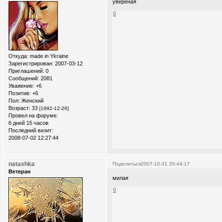
увереная
0
Откуда:
made in Ykraine
Зарегистрирован
: 2007-03-12
Приглашений:
0
Сообщений:
2081
Уважение:
+6
Позитив:
+6
Пол:
Женский
Возраст:
33
[1992-12-26]
Провел на форуме:
6 дней 15 часов
Последний визит:
2008-07-02 12:27:44
natashka
Поделиться
2007-10-31 20:44:17
Ветеран
милая
0