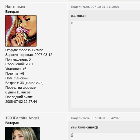
Настенька
Поделиться
2007-10-31 21:10:01
Ветеран
ласковая
0
Откуда:
made in Ykraine
Зарегистрирован
: 2007-03-12
Приглашений:
0
Сообщений:
2081
Уважение:
+6
Позитив:
+6
Пол:
Женский
Возраст:
33
[1992-12-26]
Провел на форуме:
6 дней 15 часов
Последний визит:
2008-07-02 12:27:44
1993FaithfuLAngeL
Поделиться
2007-10-31 22:42:09
Ветеран
увы болеющая(((
0